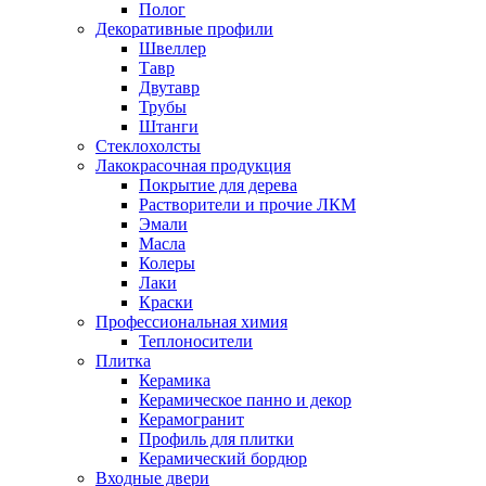
Полог
Декоративные профили
Швеллер
Тавр
Двутавр
Трубы
Штанги
Стеклохолсты
Лакокрасочная продукция
Покрытие для дерева
Растворители и прочие ЛКМ
Эмали
Масла
Колеры
Лаки
Краски
Профессиональная химия
Теплоносители
Плитка
Керамика
Керамическое панно и декор
Керамогранит
Профиль для плитки
Керамический бордюр
Входные двери