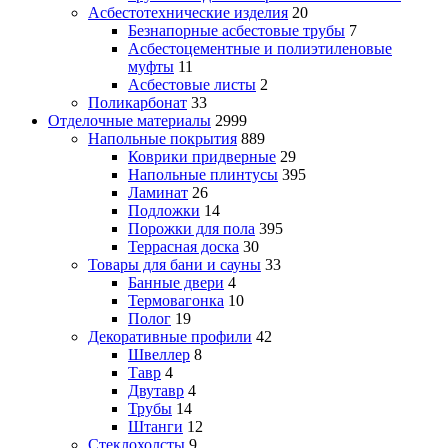
Асбестотехнические изделия
20
Безнапорные асбестовые трубы
7
Асбестоцементные и полиэтиленовые
муфты
11
Асбестовые листы
2
Поликарбонат
33
Отделочные материалы
2999
Напольные покрытия
889
Коврики придверные
29
Напольные плинтусы
395
Ламинат
26
Подложки
14
Порожки для пола
395
Террасная доска
30
Товары для бани и сауны
33
Банные двери
4
Термовагонка
10
Полог
19
Декоративные профили
42
Швеллер
8
Тавр
4
Двутавр
4
Трубы
14
Штанги
12
Стеклохолсты
9