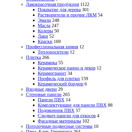
Лакокрасочная продукция
1122
Покрытие для дерева
301
Растворители и прочие ЛКМ
54
Эмали
248
Масла
247
Колеры
50
Лаки
52
Краски
169
Профессиональная химия
12
Теплоносители
12
Плитка
266
Керамика
55
Керамическое панно и декор
12
Керамогранит
34
Профиль для плитки
159
Керамический бордюр
6
Входные двери
29
Стеновые панели
265
Панели ПВХ
14
Комплектующие для панели ПВХ
88
Подоконник ПВХ
57
Сэндвич панели для откосов
4
Фасадные материалы
102
Потолочные подвесные системы
10
Пена, Клея, Герметики
264