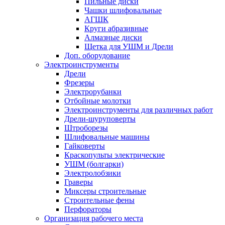
Пильные диски
Чашки шлифовальные
АГШК
Круги абразивные
Алмазные диски
Щетка для УШМ и Дрели
Доп. оборудование
Электроинструменты
Дрели
Фрезеры
Электрорубанки
Отбойные молотки
Электроинструменты для различных работ
Дрели-шуруповерты
Штроборезы
Шлифовальные машины
Гайковерты
Краскопульты электрические
УШМ (болгарки)
Электролобзики
Граверы
Миксеры строительные
Строительные фены
Перфораторы
Организация рабочего места