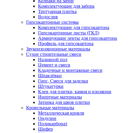
Колпаки на забор
Комплектующие для забора
Тротуарная плитка
Водослив
Гипсокартонные системы
Комплектующие для гипсокартона
Гипсокартонные листы (ГКЛ)
Армирующие ленты для гипсокартона
Профиль для гипсокартона
Звукоизоляционные материалы
Сухие строительные смеси
Наливной пол
Цемент и смеси
Кладочные и монтажные смеси
Шпаклёвки
Гипс, Смеси для заделки
Штукатурки
Клеи для плитки, камня и изоляции
Инертные материалы
Затирка для швов плитки
Кровельные материалы
Металлическая кровля
Ондулин
Поликарбонат
Шифер