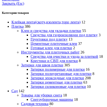
Закрыть (Esc)
Категории товаров
Клейкая лента(скотч,изолента,торц лента)
12
Плитка
386
Клеи и средства для укладки плитки
55
Средства для гидроизоляции под плитку
3
Грунтовки под плитку
13
Цементные плиточные клеи
37
Готовые клеи для плитки
2
Инструменты для плиточных работ
26
Средства для очистки и ухода за плиткой
18
Крестики и СВП для плитки
8
Затирки для швов плитки
305
Затирки полимерные для плитки
16
Затирки полиуретановые для плитки
8
Затирки эпоксидные для плитки
208
Затирки цементные для плитки
63
Затирки силиконовые для плитки
10
Сад
142
Товары для уборки снега
18
Снегоуборочные машины
18
Садовая техника
80