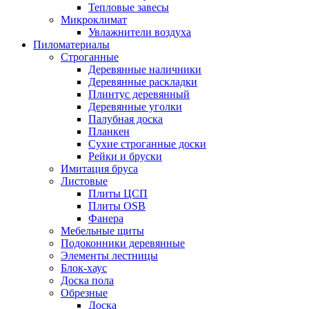
Тепловые завесы
Микроклимат
Увлажнители воздуха
Пиломатериалы
Строганные
Деревянные наличники
Деревянные раскладки
Плинтус деревянный
Деревянные уголки
Палубная доска
Планкен
Сухие строганные доски
Рейки и бруски
Имитация бруса
Листовые
Плиты ЦСП
Плиты OSB
Фанера
Мебельные щиты
Подоконники деревянные
Элементы лестницы
Блок-хаус
Доска пола
Обрезные
Доска