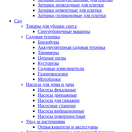
Затирки эпоксидные для плитки
Затирки цементные для плитки
Затирки силиконовые для плитки
Сад
Товары для уборки снега
Снегоуборочные машины
Садовая техника
Бензобуры
Аккумуляторная садовая техника
Триммеры
Цепные пилы
Кусторезы
Садовые измельчители
Газонокосилки
Мотоблоки
Насосы для дома и дачи
Насосы фекальные
Насосы дренажные
Насосы для скважин
Насосные станции
Насосы вибрационные
Насосы поверхностные
Уход за растениями
Опрыскиватели и аксессуары