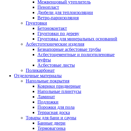
Межвенцовый утеплитель
Пенопласт
Дюбели для теплоизоляции
Ветро-пароизоляция
Грунтовки
Бетоноконтакт
Грунтовки по дереву
Грунтовка для минеральных оснований
Асбестотехнические изделия
Безнапорные асбестовые трубы
Асбестоцементные и полиэтиленовые
муфты
Асбестовые листы
Поликарбонат
Отделочные материалы
Напольные покрытия
Коврики придверные
Напольные плинтусы
Ламинат
Подложки
Порожки для пола
Террасная доска
Товары для бани и сауны
Банные двери
Термовагонка