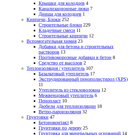
Крышки для колодцев
4
Канализационные люки
7
Днища для колодцев
1
Кирпичи, Блоки
252
Строительные блоки
229
Кладочные смеси
11
Строительные кирпичи
12
Вспомогательная химия
23
Добавки для бетона и строительных
растворов
13
Противоморозные добавки в бетон
8
Средство от высолов
2
Теплоизоляция / утеплитель
107
Базальтовый утеплитель
17
Экструдированный пенополистирол (XPS)
11
Утеплитель из стекловолокна
12
Межвенцовый утеплитель
6
Пенопласт
10
Дюбели для теплоизоляции
18
Ветро-пароизоляция
32
Грунтовки
47
Бетоноконтакт
8
Грунтовки по дереву
25
Грунтовка для минеральных оснований
14