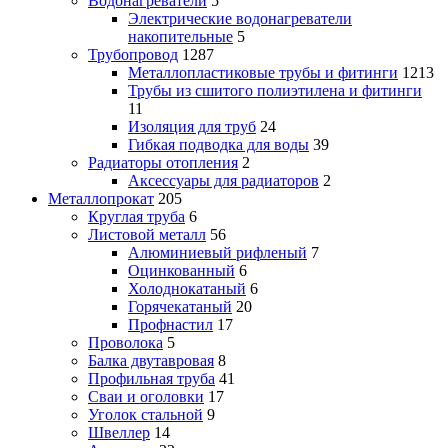
Водонагреватели
5
Электрические водонагреватели
накопительные
5
Трубопровод
1287
Металлопластиковые трубы и фитинги
1213
Трубы из сшитого полиэтилена и фитинги
11
Изоляция для труб
24
Гибкая подводка для воды
39
Радиаторы отопления
2
Аксессуары для радиаторов
2
Металлопрокат
205
Круглая труба
6
Листовой металл
56
Алюминиевый рифленый
7
Оцинкованный
6
Холоднокатаный
6
Горячекатаный
20
Профнастил
17
Проволока
5
Балка двутавровая
8
Профильная труба
41
Сваи и оголовки
17
Уголок стальной
9
Швеллер
14