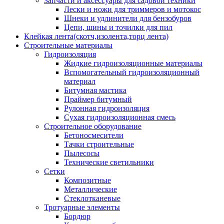
Запчасти и аксессуары для садовой техники
Лески и ножи для триммеров и мотокос
Шнеки и удлинители для бензобуров
Цепи, шины и точилки для пил
Клейкая лента(скотч,изолента,торц лента)
Строительные материалы
Гидроизоляция
Жидкие гидроизоляционные материалы
Вспомогательный гидроизоляционный
материал
Битумная мастика
Праймер битумный
Рулонная гидроизоляция
Сухая гидроизоляционная смесь
Строительное оборудование
Бетоносмесители
Тачки строительные
Пылесосы
Технические светильники
Сетки
Композитные
Металлические
Стеклотканевые
Тротуарные элементы
Бордюр