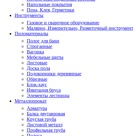
Напольные покрытия
Пена, Клея, Герметики
Инструменты
Газовое и сварочное оборудование
Малярно, Измерительно, Разметочный инструмент
Пиломатериалы
Полог для бани
Строганные
Вагонка
Мебельные щиты
Листовые
Доска пола
Подоконники деревянные
Обрезные
Блок-хаус
Имитация бруса
Элементы лестницы
Металлопрокат
Арматура
Балка двутавровая
Круглая труба
Листовой металл
Профильная труба
Полоса