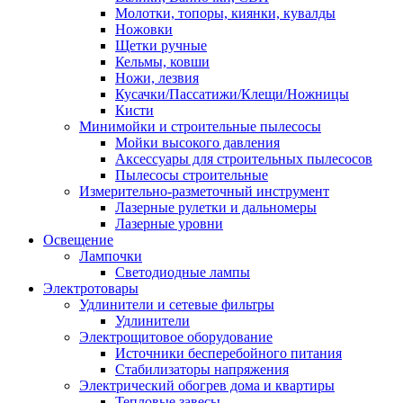
Молотки, топоры, киянки, кувалды
Ножовки
Щетки ручные
Кельмы, ковши
Ножи, лезвия
Кусачки/Пассатижи/Клещи/Ножницы
Кисти
Минимойки и строительные пылесосы
Мойки высокого давления
Аксессуары для строительных пылесосов
Пылесосы строительные
Измерительно-разметочный инструмент
Лазерные рулетки и дальномеры
Лазерные уровни
Освещение
Лампочки
Светодиодные лампы
Электротовары
Удлинители и сетевые фильтры
Удлинители
Электрощитовое оборудование
Источники бесперебойного питания
Стабилизаторы напряжения
Электрический обогрев дома и квартиры
Тепловые завесы