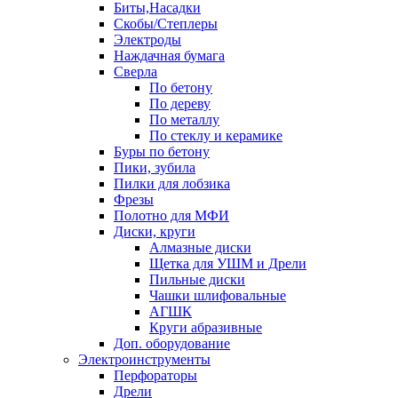
Биты,Насадки
Скобы/Степлеры
Электроды
Наждачная бумага
Сверла
По бетону
По дереву
По металлу
По стеклу и керамике
Буры по бетону
Пики, зубила
Пилки для лобзика
Фрезы
Полотно для МФИ
Диски, круги
Алмазные диски
Щетка для УШМ и Дрели
Пильные диски
Чашки шлифовальные
АГШК
Круги абразивные
Доп. оборудование
Электроинструменты
Перфораторы
Дрели