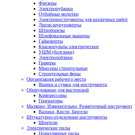
Фрезеры
Электрорубанки
Отбойные молотки
Электроинструменты для различных работ
Дрели-шуруповерты
Штроборезы
Шлифовальные машины
Гайковерты
Краскопульты электрические
УШМ (болгарки)
Электролобзики
Граверы
Миксеры строительные
Строительные фены
Организация рабочего места
Ящики и сумки для инструмента
Оборудование для мастерской
Компрессоры
Генераторы
Малярно, Измерительно, Разметочный инструмент
Валики, Кисти, Бюгели
Штукатурно-отделочные инструменты
Шпатели
Электрические пилы
Циркулярные пилы