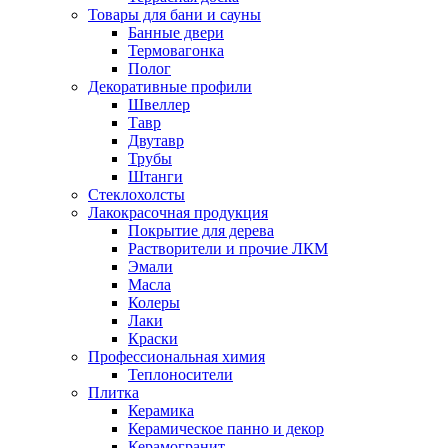
Товары для бани и сауны
Банные двери
Термовагонка
Полог
Декоративные профили
Швеллер
Тавр
Двутавр
Трубы
Штанги
Стеклохолсты
Лакокрасочная продукция
Покрытие для дерева
Растворители и прочие ЛКМ
Эмали
Масла
Колеры
Лаки
Краски
Профессиональная химия
Теплоносители
Плитка
Керамика
Керамическое панно и декор
Керамогранит