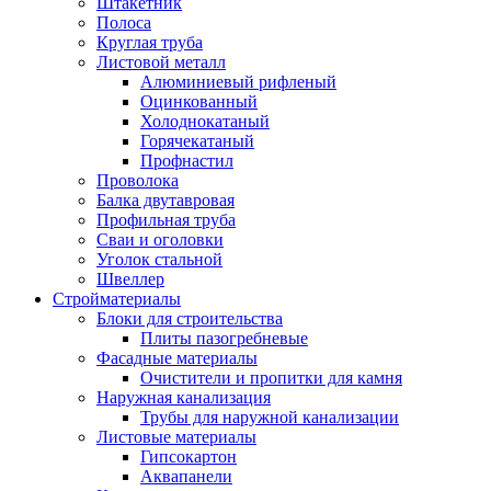
Штакетник
Полоса
Круглая труба
Листовой металл
Алюминиевый рифленый
Оцинкованный
Холоднокатаный
Горячекатаный
Профнастил
Проволока
Балка двутавровая
Профильная труба
Сваи и оголовки
Уголок стальной
Швеллер
Стройматериалы
Блоки для строительства
Плиты пазогребневые
Фасадные материалы
Очистители и пропитки для камня
Наружная канализация
Трубы для наружной канализации
Листовые материалы
Гипсокартон
Аквапанели