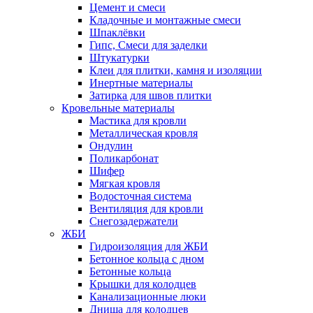
Цемент и смеси
Кладочные и монтажные смеси
Шпаклёвки
Гипс, Смеси для заделки
Штукатурки
Клеи для плитки, камня и изоляции
Инертные материалы
Затирка для швов плитки
Кровельные материалы
Мастика для кровли
Металлическая кровля
Ондулин
Поликарбонат
Шифер
Мягкая кровля
Водосточная система
Вентиляция для кровли
Снегозадержатели
ЖБИ
Гидроизоляция для ЖБИ
Бетонное кольца с дном
Бетонные кольца
Крышки для колодцев
Канализационные люки
Днища для колодцев