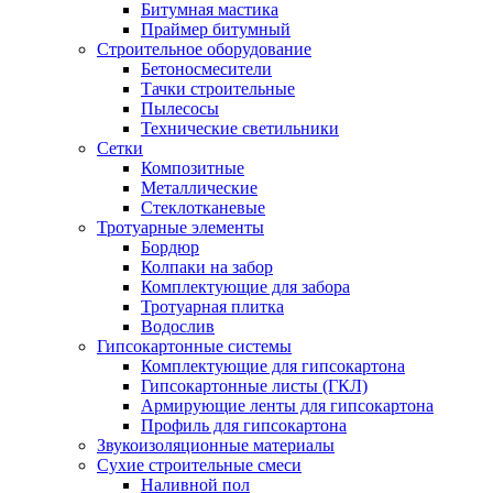
Битумная мастика
Праймер битумный
Строительное оборудование
Бетоносмесители
Тачки строительные
Пылесосы
Технические светильники
Сетки
Композитные
Металлические
Стеклотканевые
Тротуарные элементы
Бордюр
Колпаки на забор
Комплектующие для забора
Тротуарная плитка
Водослив
Гипсокартонные системы
Комплектующие для гипсокартона
Гипсокартонные листы (ГКЛ)
Армирующие ленты для гипсокартона
Профиль для гипсокартона
Звукоизоляционные материалы
Сухие строительные смеси
Наливной пол