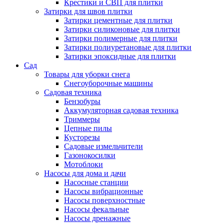
Крестики и СВП для плитки
Затирки для швов плитки
Затирки цементные для плитки
Затирки силиконовые для плитки
Затирки полимерные для плитки
Затирки полиуретановые для плитки
Затирки эпоксидные для плитки
Сад
Товары для уборки снега
Снегоуборочные машины
Садовая техника
Бензобуры
Аккумуляторная садовая техника
Триммеры
Цепные пилы
Кусторезы
Садовые измельчители
Газонокосилки
Мотоблоки
Насосы для дома и дачи
Насосные станции
Насосы вибрационные
Насосы поверхностные
Насосы фекальные
Насосы дренажные