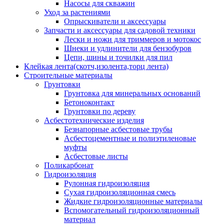
Насосы для скважин
Уход за растениями
Опрыскиватели и аксессуары
Запчасти и аксессуары для садовой техники
Лески и ножи для триммеров и мотокос
Шнеки и удлинители для бензобуров
Цепи, шины и точилки для пил
Клейкая лента(скотч,изолента,торц лента)
Строительные материалы
Грунтовки
Грунтовка для минеральных оснований
Бетоноконтакт
Грунтовки по дереву
Асбестотехнические изделия
Безнапорные асбестовые трубы
Асбестоцементные и полиэтиленовые
муфты
Асбестовые листы
Поликарбонат
Гидроизоляция
Рулонная гидроизоляция
Сухая гидроизоляционная смесь
Жидкие гидроизоляционные материалы
Вспомогательный гидроизоляционный
материал