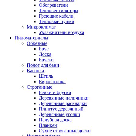
Обогреватели
Тепловентиляторы
Греющие кабели
Тепловые пушки
Микроклимат
Увлажнители воздуха
Пиломатериалы
Обрезные
Брус
Доска
Бруски
Полог для бани
Вагонка
Штиль
Евровагонка
Строганные
Рейки и бруски
Деревянные наличники
Деревянные раскладки
Плинтус деревянный
Деревянные уголки
Палубная доска
Планкен
Сухие строганные доски