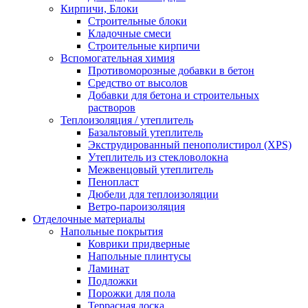
Кирпичи, Блоки
Строительные блоки
Кладочные смеси
Строительные кирпичи
Вспомогательная химия
Противоморозные добавки в бетон
Средство от высолов
Добавки для бетона и строительных
растворов
Теплоизоляция / утеплитель
Базальтовый утеплитель
Экструдированный пенополистирол (XPS)
Утеплитель из стекловолокна
Межвенцовый утеплитель
Пенопласт
Дюбели для теплоизоляции
Ветро-пароизоляция
Отделочные материалы
Напольные покрытия
Коврики придверные
Напольные плинтусы
Ламинат
Подложки
Порожки для пола
Террасная доска