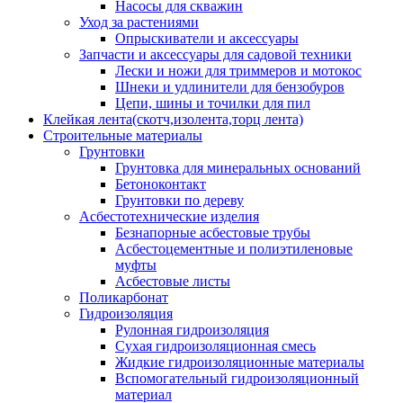
Насосы для скважин
Уход за растениями
Опрыскиватели и аксессуары
Запчасти и аксессуары для садовой техники
Лески и ножи для триммеров и мотокос
Шнеки и удлинители для бензобуров
Цепи, шины и точилки для пил
Клейкая лента(скотч,изолента,торц лента)
Строительные материалы
Грунтовки
Грунтовка для минеральных оснований
Бетоноконтакт
Грунтовки по дереву
Асбестотехнические изделия
Безнапорные асбестовые трубы
Асбестоцементные и полиэтиленовые
муфты
Асбестовые листы
Поликарбонат
Гидроизоляция
Рулонная гидроизоляция
Сухая гидроизоляционная смесь
Жидкие гидроизоляционные материалы
Вспомогательный гидроизоляционный
материал