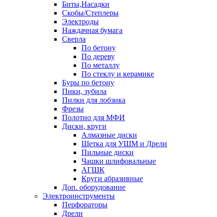
Биты,Насадки
Скобы/Степлеры
Электроды
Наждачная бумага
Сверла
По бетону
По дереву
По металлу
По стеклу и керамике
Буры по бетону
Пики, зубила
Пилки для лобзика
Фрезы
Полотно для МФИ
Диски, круги
Алмазные диски
Щетка для УШМ и Дрели
Пильные диски
Чашки шлифовальные
АГШК
Круги абразивные
Доп. оборудование
Электроинструменты
Перфораторы
Дрели