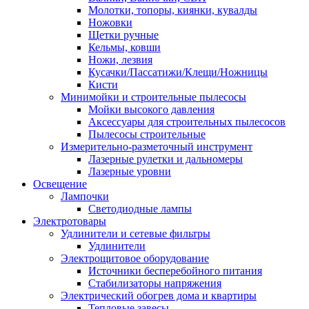
Молотки, топоры, киянки, кувалды
Ножовки
Щетки ручные
Кельмы, ковши
Ножи, лезвия
Кусачки/Пассатижи/Клещи/Ножницы
Кисти
Минимойки и строительные пылесосы
Мойки высокого давления
Аксессуары для строительных пылесосов
Пылесосы строительные
Измерительно-разметочный инструмент
Лазерные рулетки и дальномеры
Лазерные уровни
Освещение
Лампочки
Светодиодные лампы
Электротовары
Удлинители и сетевые фильтры
Удлинители
Электрощитовое оборудование
Источники бесперебойного питания
Стабилизаторы напряжения
Электрический обогрев дома и квартиры
Тепловые завесы