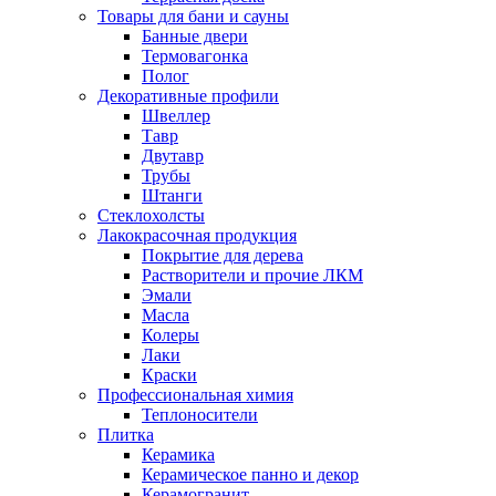
Товары для бани и сауны
Банные двери
Термовагонка
Полог
Декоративные профили
Швеллер
Тавр
Двутавр
Трубы
Штанги
Стеклохолсты
Лакокрасочная продукция
Покрытие для дерева
Растворители и прочие ЛКМ
Эмали
Масла
Колеры
Лаки
Краски
Профессиональная химия
Теплоносители
Плитка
Керамика
Керамическое панно и декор
Керамогранит