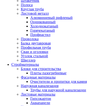
Штакетник
Полоса
Круглая труба
Листовой металл
Алюминиевый рифленый
Оцинкованный
Холоднокатаный
Горячекатаный
Профнастил
Проволока
Балка двутавровая
Профильная труба
Сваи и оголовки
Уголок стальной
Швеллер
Стройматериалы
Блоки для строительства
Плиты пазогребневые
Фасадные материалы
Очистители и пропитки для камня
Наружная канализация
Трубы для наружной канализации
Листовые материалы
Гипсокартон
Аквапанели