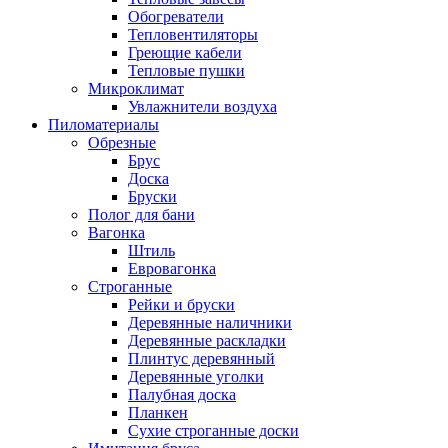
Обогреватели
Тепловентиляторы
Греющие кабели
Тепловые пушки
Микроклимат
Увлажнители воздуха
Пиломатериалы
Обрезные
Брус
Доска
Бруски
Полог для бани
Вагонка
Штиль
Евровагонка
Строганные
Рейки и бруски
Деревянные наличники
Деревянные раскладки
Плинтус деревянный
Деревянные уголки
Палубная доска
Планкен
Сухие строганные доски