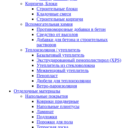
Кирпичи, Блоки
Строительные блоки
Кладочные смеси
Строительные кирпичи
Вспомогательная химия
Противоморозные добавки в бетон
Средство от высолов
Добавки для бетона и строительных
растворов
Теплоизоляция / утеплитель
Базальтовый утеплитель
Экструдированный пенополистирол (XPS)
Утеплитель из стекловолокна
Межвенцовый утеплитель
Пенопласт
Дюбели для теплоизоляции
Ветро-пароизоляция
Отделочные материалы
Напольные покрытия
Коврики придверные
Напольные плинтусы
Ламинат
Подложки
Порожки для пола
Террасная доска