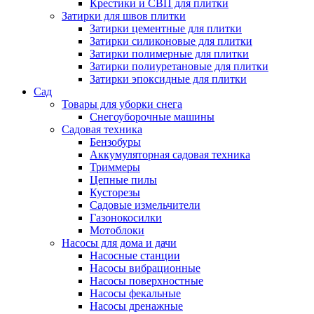
Крестики и СВП для плитки
Затирки для швов плитки
Затирки цементные для плитки
Затирки силиконовые для плитки
Затирки полимерные для плитки
Затирки полиуретановые для плитки
Затирки эпоксидные для плитки
Сад
Товары для уборки снега
Снегоуборочные машины
Садовая техника
Бензобуры
Аккумуляторная садовая техника
Триммеры
Цепные пилы
Кусторезы
Садовые измельчители
Газонокосилки
Мотоблоки
Насосы для дома и дачи
Насосные станции
Насосы вибрационные
Насосы поверхностные
Насосы фекальные
Насосы дренажные