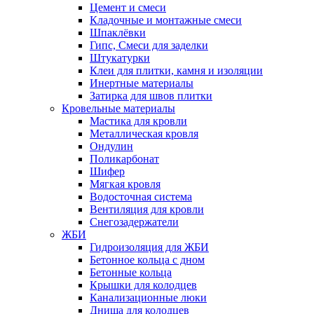
Цемент и смеси
Кладочные и монтажные смеси
Шпаклёвки
Гипс, Смеси для заделки
Штукатурки
Клеи для плитки, камня и изоляции
Инертные материалы
Затирка для швов плитки
Кровельные материалы
Мастика для кровли
Металлическая кровля
Ондулин
Поликарбонат
Шифер
Мягкая кровля
Водосточная система
Вентиляция для кровли
Снегозадержатели
ЖБИ
Гидроизоляция для ЖБИ
Бетонное кольца с дном
Бетонные кольца
Крышки для колодцев
Канализационные люки
Днища для колодцев