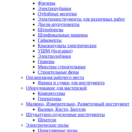
Фрезеры
Электрорубанки
Отбойные молотки
Электроинструменты для различных работ
Дрели-шуруповерты
Штроборезы
Шлифовальные машины
Гайковерты
Краскопульты электрические
УШМ (болгарки)
Электролобзики
Граверы
Миксеры строительные
Строительные фены
Организация рабочего места
Ящики и сумки для инструмента
Оборудование для мастерской
Компрессоры
Генераторы
Малярно, Измерительно, Разметочный инструмент
Валики, Кисти, Бюгели
Штукатурно-отделочные инструменты
Шпатели
Электрические пилы
Циркулярные пилы