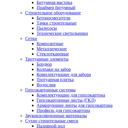
Битумная мастика
Праймер битумный
Строительное оборудование
Бетоносмесители
Тачки строительные
Пылесосы
Технические светильники
Сетки
Композитные
Металлические
Стеклотканевые
Тротуарные элементы
Бордюр
Колпаки на забор
Комплектующие для забора
Тротуарная плитка
Водослив
Гипсокартонные системы
Комплектующие для гипсокартона
Гипсокартонные листы (ГКЛ)
Армирующие ленты для гипсокартона
Профиль для гипсокартона
Звукоизоляционные материалы
Сухие строительные смеси
Наливной пол