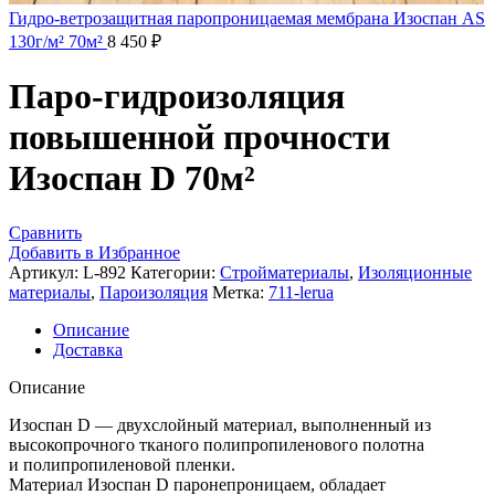
Гидро-ветрозащитная паропроницаемая мембрана Изоспан AS
130г/м² 70м²
8 450
₽
Паро-гидроизоляция
повышенной прочности
Изоспан D 70м²
Сравнить
Добавить в Избранное
Артикул:
L-892
Категории:
Стройматериалы
,
Изоляционные
материалы
,
Пароизоляция
Метка:
711-lerua
Описание
Доставка
Описание
Изоспан D — двухслойный материал, выполненный из
высокопрочного тканого полипропиленового полотна
и полипропиленовой пленки.
Материал Изоспан D паронепроницаем, обладает