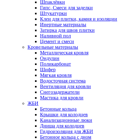
Шпаклёвки
Гипс, Смеси для заделки
Штукатурки
Клеи для плитки, камня и изоляции
Инертные материалы
Затирка для швов плитки
Наливной пол
Цемент и смеси
Кровельные материалы
Металлическая кровля
Ондулин
Поликарбонат
Шифер
Мягкая кровля
Водосточная система
Вентиляция для кровли
Снегозадержатели
Мастика для кровли
ЖБИ
Бетонные кольца
Крышки для колодцев
Канализационные люки
Днища для колодцев
Гидроизоляция для ЖБИ
Бетонное кольца с дном