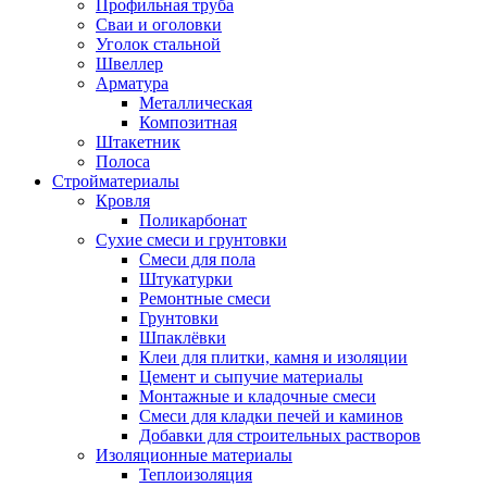
Профильная труба
Сваи и оголовки
Уголок стальной
Швеллер
Арматура
Металлическая
Композитная
Штакетник
Полоса
Стройматериалы
Кровля
Поликарбонат
Сухие смеси и грунтовки
Смеси для пола
Штукатурки
Ремонтные смеси
Грунтовки
Шпаклёвки
Клеи для плитки, камня и изоляции
Цемент и сыпучие материалы
Монтажные и кладочные смеси
Смеси для кладки печей и каминов
Добавки для строительных растворов
Изоляционные материалы
Теплоизоляция