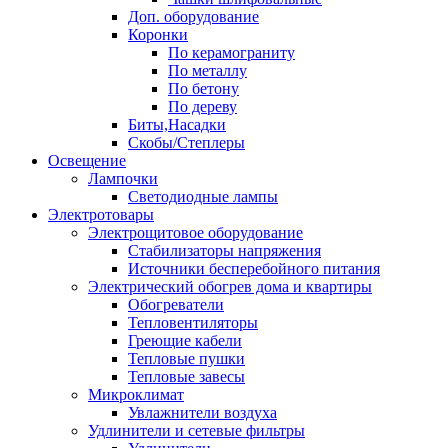
Доп. оборудование
Коронки
По керамограниту
По металлу
По бетону
По дереву
Биты,Насадки
Скобы/Степлеры
Освещение
Лампочки
Светодиодные лампы
Электротовары
Электрощитовое оборудование
Стабилизаторы напряжения
Источники бесперебойного питания
Электрический обогрев дома и квартиры
Обогреватели
Тепловентиляторы
Греющие кабели
Тепловые пушки
Тепловые завесы
Микроклимат
Увлажнители воздуха
Удлинители и сетевые фильтры