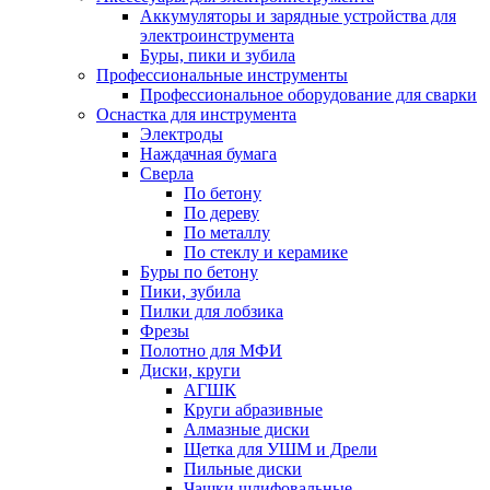
Аккумуляторы и зарядные устройства для
электроинструмента
Буры, пики и зубила
Профессиональные инструменты
Профессиональное оборудование для сварки
Оснастка для инструмента
Электроды
Наждачная бумага
Сверла
По бетону
По дереву
По металлу
По стеклу и керамике
Буры по бетону
Пики, зубила
Пилки для лобзика
Фрезы
Полотно для МФИ
Диски, круги
АГШК
Круги абразивные
Алмазные диски
Щетка для УШМ и Дрели
Пильные диски
Чашки шлифовальные