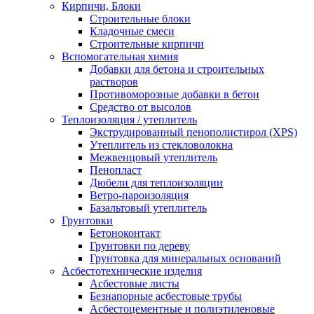
Кирпичи, Блоки
Строительные блоки
Кладочные смеси
Строительные кирпичи
Вспомогательная химия
Добавки для бетона и строительных
растворов
Противоморозные добавки в бетон
Средство от высолов
Теплоизоляция / утеплитель
Экструдированный пенополистирол (XPS)
Утеплитель из стекловолокна
Межвенцовый утеплитель
Пенопласт
Дюбели для теплоизоляции
Ветро-пароизоляция
Базальтовый утеплитель
Грунтовки
Бетоноконтакт
Грунтовки по дереву
Грунтовка для минеральных оснований
Асбестотехнические изделия
Асбестовые листы
Безнапорные асбестовые трубы
Асбестоцементные и полиэтиленовые