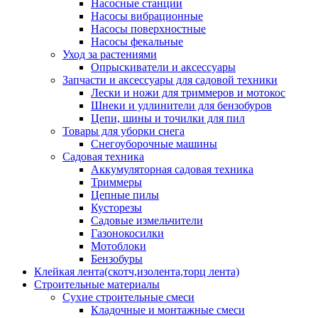
Насосные станции
Насосы вибрационные
Насосы поверхностные
Насосы фекальные
Уход за растениями
Опрыскиватели и аксессуары
Запчасти и аксессуары для садовой техники
Лески и ножи для триммеров и мотокос
Шнеки и удлинители для бензобуров
Цепи, шины и точилки для пил
Товары для уборки снега
Снегоуборочные машины
Садовая техника
Аккумуляторная садовая техника
Триммеры
Цепные пилы
Кусторезы
Садовые измельчители
Газонокосилки
Мотоблоки
Бензобуры
Клейкая лента(скотч,изолента,торц лента)
Строительные материалы
Сухие строительные смеси
Кладочные и монтажные смеси