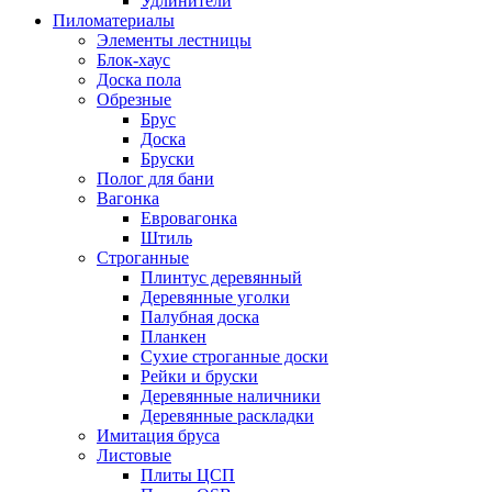
Удлинители
Пиломатериалы
Элементы лестницы
Блок-хаус
Доска пола
Обрезные
Брус
Доска
Бруски
Полог для бани
Вагонка
Евровагонка
Штиль
Строганные
Плинтус деревянный
Деревянные уголки
Палубная доска
Планкен
Сухие строганные доски
Рейки и бруски
Деревянные наличники
Деревянные раскладки
Имитация бруса
Листовые
Плиты ЦСП