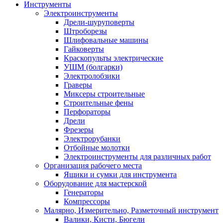
Инструменты
Электроинструменты
Дрели-шуруповерты
Штроборезы
Шлифовальные машины
Гайковерты
Краскопульты электрические
УШМ (болгарки)
Электролобзики
Граверы
Миксеры строительные
Строительные фены
Перфораторы
Дрели
Фрезеры
Электрорубанки
Отбойные молотки
Электроинструменты для различных работ
Организация рабочего места
Ящики и сумки для инструмента
Оборудование для мастерской
Генераторы
Компрессоры
Малярно, Измерительно, Разметочный инструмент
Валики, Кисти, Бюгели