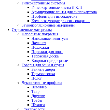
Гипсокартонные системы
Гипсокартонные листы (ГКЛ)
Армирующие ленты для гипсокартона
Профиль для гипсокартона
Комплектующие для гипсокартона
Звукоизоляционные материалы
Отделочные материалы
Напольные покрытия
Напольные плинтусы
Ламинат
Подложки
Порожки для пола
Террасная доска
Коврики придверные
Товары для бани и сауны
Банные двери
Термовагонка
Полог
Декоративные профили
Швеллер
Тавр
Двутавр
Трубы
Штанги
Стеклохолсты