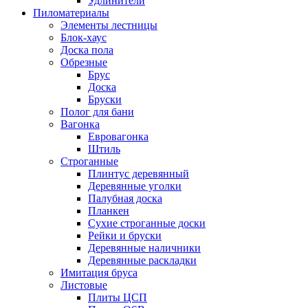
Удлинители
Пиломатериалы
Элементы лестницы
Блок-хаус
Доска пола
Обрезные
Брус
Доска
Бруски
Полог для бани
Вагонка
Евровагонка
Штиль
Строганные
Плинтус деревянный
Деревянные уголки
Палубная доска
Планкен
Сухие строганные доски
Рейки и бруски
Деревянные наличники
Деревянные раскладки
Имитация бруса
Листовые
Плиты ЦСП