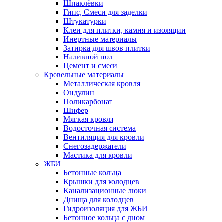
Шпаклёвки
Гипс, Смеси для заделки
Штукатурки
Клеи для плитки, камня и изоляции
Инертные материалы
Затирка для швов плитки
Наливной пол
Цемент и смеси
Кровельные материалы
Металлическая кровля
Ондулин
Поликарбонат
Шифер
Мягкая кровля
Водосточная система
Вентиляция для кровли
Снегозадержатели
Мастика для кровли
ЖБИ
Бетонные кольца
Крышки для колодцев
Канализационные люки
Днища для колодцев
Гидроизоляция для ЖБИ
Бетонное кольца с дном