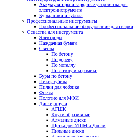
Аккумуляторы и зарядные устройства для
электроинструмента
Буры, пики и зубила
Профессиональные инструменты
Профессиональное оборудование для сварки
Оснастка для инструмента
Электроды
Наждачная бумага
Сверла
По бетону
По дереву
По металлу
По стеклу и керамике
Буры по бетону
Пики, зубила
Пилки для лобзика
Фрезы
Полотно для МФИ
Диски, круги
АГШК
Круги абразивные
Алмазные диски
Щетка для УШМ и Дрели
Пильные диски
Чашки шлифовальные