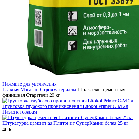
Нажмите для увеличения
Главная
Магазин
Стройматериалы
Шпаклёвка цементная
финишная Старатели 20 кг
Грунтовка глубокого проникновения Litokol Primer С-М 2л
Назад к товарам
Штукатурка цементная Плитонит СуперКамин белая 25 кг
40
₽