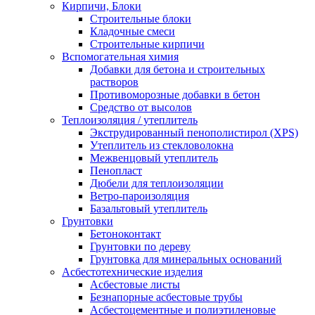
Кирпичи, Блоки
Строительные блоки
Кладочные смеси
Строительные кирпичи
Вспомогательная химия
Добавки для бетона и строительных
растворов
Противоморозные добавки в бетон
Средство от высолов
Теплоизоляция / утеплитель
Экструдированный пенополистирол (XPS)
Утеплитель из стекловолокна
Межвенцовый утеплитель
Пенопласт
Дюбели для теплоизоляции
Ветро-пароизоляция
Базальтовый утеплитель
Грунтовки
Бетоноконтакт
Грунтовки по дереву
Грунтовка для минеральных оснований
Асбестотехнические изделия
Асбестовые листы
Безнапорные асбестовые трубы
Асбестоцементные и полиэтиленовые