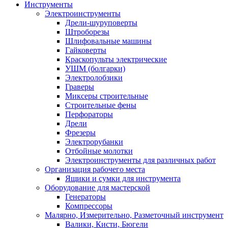
Инструменты
Электроинструменты
Дрели-шуруповерты
Штроборезы
Шлифовальные машины
Гайковерты
Краскопульты электрические
УШМ (болгарки)
Электролобзики
Граверы
Миксеры строительные
Строительные фены
Перфораторы
Дрели
Фрезеры
Электрорубанки
Отбойные молотки
Электроинструменты для различных работ
Организация рабочего места
Ящики и сумки для инструмента
Оборудование для мастерской
Генераторы
Компрессоры
Малярно, Измерительно, Разметочный инструмент
Валики, Кисти, Бюгели