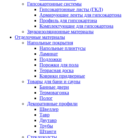
Гипсокартонные системы
Гипсокартонные листы (ГКЛ)
Армирующие ленты для гипсокартона
Профиль для гипсокартона
Комплектующие для гипсокартона
Звукоизоляционные материалы
Отделочные материалы
Напольные покрытия
Напольные плинтусы
Ламинат
Подложки
Порожки для пола
Террасная доска
Коврики придверные
Товары для бани и сауны
Банные двери
Термовагонка
Полог
Декоративные профили
Швеллер
Тавр
Двутавр
Трубы
Штанги
Стеклохолсты