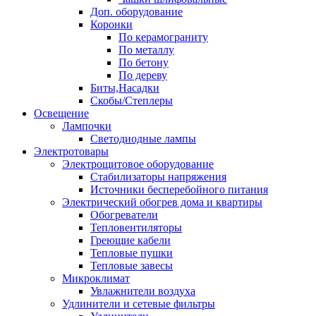
Доп. оборудование
Коронки
По керамограниту
По металлу
По бетону
По дереву
Биты,Насадки
Скобы/Степлеры
Освещение
Лампочки
Светодиодные лампы
Электротовары
Электрощитовое оборудование
Стабилизаторы напряжения
Источники бесперебойного питания
Электрический обогрев дома и квартиры
Обогреватели
Тепловентиляторы
Греющие кабели
Тепловые пушки
Тепловые завесы
Микроклимат
Увлажнители воздуха
Удлинители и сетевые фильтры