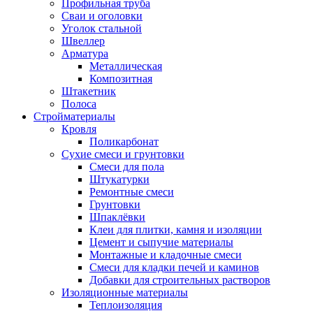
Профильная труба
Сваи и оголовки
Уголок стальной
Швеллер
Арматура
Металлическая
Композитная
Штакетник
Полоса
Стройматериалы
Кровля
Поликарбонат
Сухие смеси и грунтовки
Смеси для пола
Штукатурки
Ремонтные смеси
Грунтовки
Шпаклёвки
Клеи для плитки, камня и изоляции
Цемент и сыпучие материалы
Монтажные и кладочные смеси
Смеси для кладки печей и каминов
Добавки для строительных растворов
Изоляционные материалы
Теплоизоляция