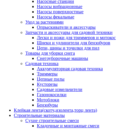
Насосные станции
Насосы вибрационные
Насосы поверхностные
Насосы фекальные
Уход за растениями
Опрыскиватели и аксессуары
Запчасти и аксессуары для садовой техники
Лески и ножи для триммеров и мотокос
Шнеки и удлинители для бензобуров
Цепи, шины и точилки для пил
Товары для уборки снега
Снегоуборочные машины
Садовая техника
Аккумуляторная садовая техника
Триммеры
Цепные пилы
Кусторезы
Садовые измельчители
Газонокосилки
Мотоблоки
Бензобуры
Клейкая лента(скотч,изолента,торц лента)
Строительные материалы
Сухие строительные смеси
Кладочные и монтажные смеси