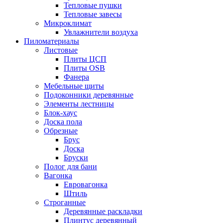
Тепловые пушки
Тепловые завесы
Микроклимат
Увлажнители воздуха
Пиломатериалы
Листовые
Плиты ЦСП
Плиты OSB
Фанера
Мебельные щиты
Подоконники деревянные
Элементы лестницы
Блок-хаус
Доска пола
Обрезные
Брус
Доска
Бруски
Полог для бани
Вагонка
Евровагонка
Штиль
Строганные
Деревянные раскладки
Плинтус деревянный