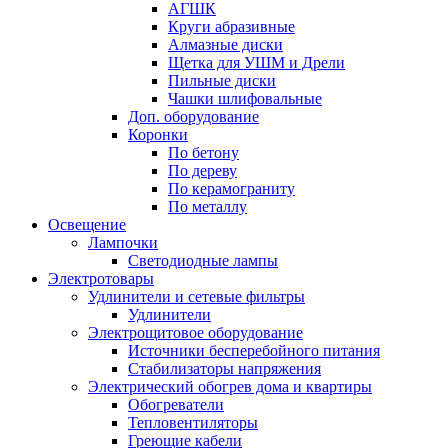
АГШК
Круги абразивные
Алмазные диски
Щетка для УШМ и Дрели
Пильные диски
Чашки шлифовальные
Доп. оборудование
Коронки
По бетону
По дереву
По керамограниту
По металлу
Освещение
Лампочки
Светодиодные лампы
Электротовары
Удлинители и сетевые фильтры
Удлинители
Электрощитовое оборудование
Источники бесперебойного питания
Стабилизаторы напряжения
Электрический обогрев дома и квартиры
Обогреватели
Тепловентиляторы
Греющие кабели