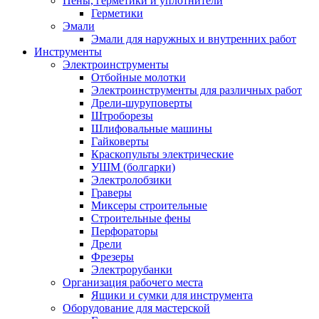
Пены, герметики и уплотнители
Герметики
Эмали
Эмали для наружных и внутренних работ
Инструменты
Электроинструменты
Отбойные молотки
Электроинструменты для различных работ
Дрели-шуруповерты
Штроборезы
Шлифовальные машины
Гайковерты
Краскопульты электрические
УШМ (болгарки)
Электролобзики
Граверы
Миксеры строительные
Строительные фены
Перфораторы
Дрели
Фрезеры
Электрорубанки
Организация рабочего места
Ящики и сумки для инструмента
Оборудование для мастерской