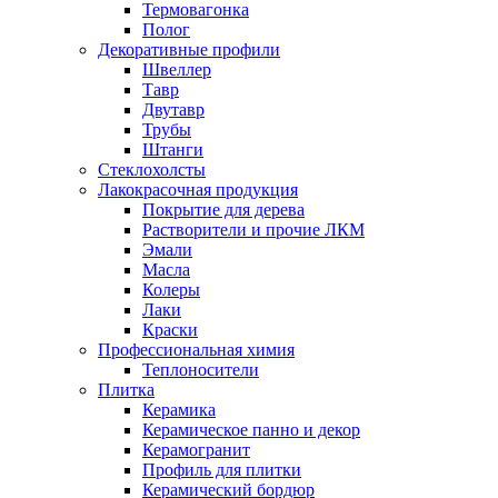
Термовагонка
Полог
Декоративные профили
Швеллер
Тавр
Двутавр
Трубы
Штанги
Стеклохолсты
Лакокрасочная продукция
Покрытие для дерева
Растворители и прочие ЛКМ
Эмали
Масла
Колеры
Лаки
Краски
Профессиональная химия
Теплоносители
Плитка
Керамика
Керамическое панно и декор
Керамогранит
Профиль для плитки
Керамический бордюр