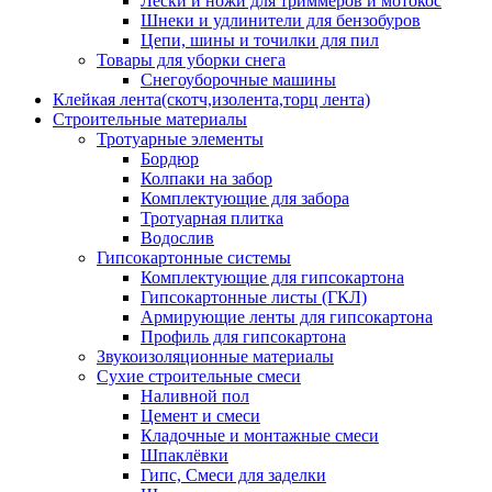
Лески и ножи для триммеров и мотокос
Шнеки и удлинители для бензобуров
Цепи, шины и точилки для пил
Товары для уборки снега
Снегоуборочные машины
Клейкая лента(скотч,изолента,торц лента)
Строительные материалы
Тротуарные элементы
Бордюр
Колпаки на забор
Комплектующие для забора
Тротуарная плитка
Водослив
Гипсокартонные системы
Комплектующие для гипсокартона
Гипсокартонные листы (ГКЛ)
Армирующие ленты для гипсокартона
Профиль для гипсокартона
Звукоизоляционные материалы
Сухие строительные смеси
Наливной пол
Цемент и смеси
Кладочные и монтажные смеси
Шпаклёвки
Гипс, Смеси для заделки