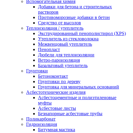
Вспомогательная химия
Добавки для бетона и строительных
растворов
Противоморозные добавки в бетон
Средство от высолов
Теплоизоляция / утеплитель
Экструдированный пенополистирол (XPS)
Утеплитель из стекловолокна
Межвенцовый утеплитель
Пенопласт
Дюбели для теплоизоляции
Ветро-пароизоляция
Базальтовый утеплитель
Грунтовки
Бетоноконтакт
Грунтовки по дереву
Грунтовка для минеральных оснований
Асбестотехнические изделия
Асбестоцементные и полиэтиленовые
муфты
Асбестовые листы
Безнапорные асбестовые трубы
Поликарбонат
Гидроизоляция
Битумная мастика