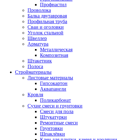
Профнастил
Проволока
Балка двутавровая
Профильная труба
Сваи и оголовки
Уголок стальной
Швеллер
Арматура
Металлическая
Композитная
Штакетник
Полоса
Стройматериалы
Листовые материалы
Гипсокартон
Аквапанели
Кровля
Поликарбонат
Сухие смеси и грунтовки
Смеси для пола
Штукатурки
Ремонтные смеси
Грунтовки
Шпаклёвки
Клеи для плитки, камня и изоляции