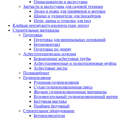
Опрыскиватели и аксессуары
Запчасти и аксессуары для садовой техники
Лески и ножи для триммеров и мотокос
Шнеки и удлинители для бензобуров
Цепи, шины и точилки для пил
Клейкая лента(скотч,изолента,торц лента)
Строительные материалы
Грунтовки
Грунтовка для минеральных оснований
Бетоноконтакт
Грунтовки по дереву
Асбестотехнические изделия
Безнапорные асбестовые трубы
Асбестоцементные и полиэтиленовые муфты
Асбестовые листы
Поликарбонат
Гидроизоляция
Рулонная гидроизоляция
Сухая гидроизоляционная смесь
Жидкие гидроизоляционные материалы
Вспомогательный гидроизоляционный матер
Битумная мастика
Праймер битумный
Строительное оборудование
Бетоносмесители