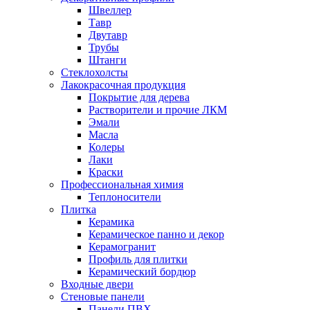
Швеллер
Тавр
Двутавр
Трубы
Штанги
Стеклохолсты
Лакокрасочная продукция
Покрытие для дерева
Растворители и прочие ЛКМ
Эмали
Масла
Колеры
Лаки
Краски
Профессиональная химия
Теплоносители
Плитка
Керамика
Керамическое панно и декор
Керамогранит
Профиль для плитки
Керамический бордюр
Входные двери
Стеновые панели
Панели ПВХ