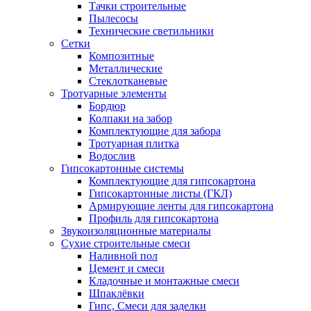
Тачки строительные
Пылесосы
Технические светильники
Сетки
Композитные
Металлические
Стеклотканевые
Тротуарные элементы
Бордюр
Колпаки на забор
Комплектующие для забора
Тротуарная плитка
Водослив
Гипсокартонные системы
Комплектующие для гипсокартона
Гипсокартонные листы (ГКЛ)
Армирующие ленты для гипсокартона
Профиль для гипсокартона
Звукоизоляционные материалы
Сухие строительные смеси
Наливной пол
Цемент и смеси
Кладочные и монтажные смеси
Шпаклёвки
Гипс, Смеси для заделки