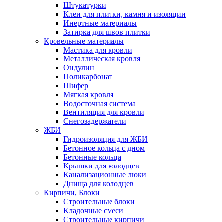
Штукатурки
Клеи для плитки, камня и изоляции
Инертные материалы
Затирка для швов плитки
Кровельные материалы
Мастика для кровли
Металлическая кровля
Ондулин
Поликарбонат
Шифер
Мягкая кровля
Водосточная система
Вентиляция для кровли
Снегозадержатели
ЖБИ
Гидроизоляция для ЖБИ
Бетонное кольца с дном
Бетонные кольца
Крышки для колодцев
Канализационные люки
Днища для колодцев
Кирпичи, Блоки
Строительные блоки
Кладочные смеси
Строительные кирпичи