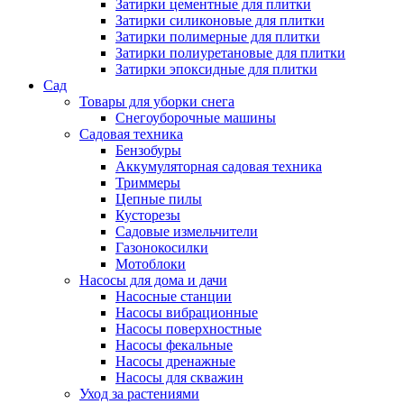
Затирки цементные для плитки
Затирки силиконовые для плитки
Затирки полимерные для плитки
Затирки полиуретановые для плитки
Затирки эпоксидные для плитки
Сад
Товары для уборки снега
Снегоуборочные машины
Садовая техника
Бензобуры
Аккумуляторная садовая техника
Триммеры
Цепные пилы
Кусторезы
Садовые измельчители
Газонокосилки
Мотоблоки
Насосы для дома и дачи
Насосные станции
Насосы вибрационные
Насосы поверхностные
Насосы фекальные
Насосы дренажные
Насосы для скважин
Уход за растениями