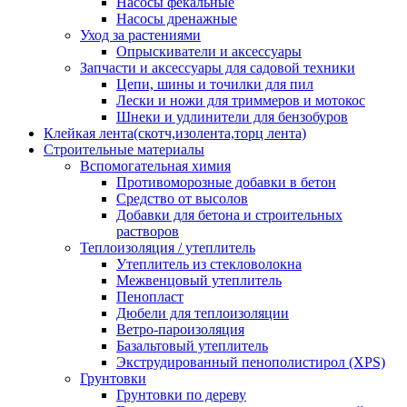
Насосы фекальные
Насосы дренажные
Уход за растениями
Опрыскиватели и аксессуары
Запчасти и аксессуары для садовой техники
Цепи, шины и точилки для пил
Лески и ножи для триммеров и мотокос
Шнеки и удлинители для бензобуров
Клейкая лента(скотч,изолента,торц лента)
Строительные материалы
Вспомогательная химия
Противоморозные добавки в бетон
Средство от высолов
Добавки для бетона и строительных
растворов
Теплоизоляция / утеплитель
Утеплитель из стекловолокна
Межвенцовый утеплитель
Пенопласт
Дюбели для теплоизоляции
Ветро-пароизоляция
Базальтовый утеплитель
Экструдированный пенополистирол (XPS)
Грунтовки
Грунтовки по дереву