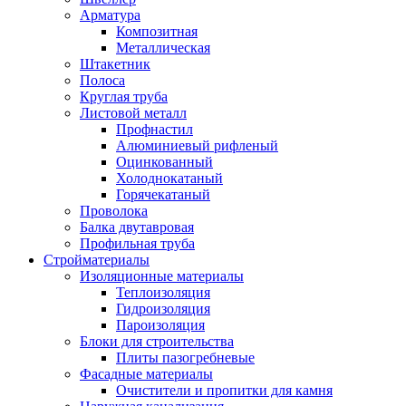
Арматура
Композитная
Металлическая
Штакетник
Полоса
Круглая труба
Листовой металл
Профнастил
Алюминиевый рифленый
Оцинкованный
Холоднокатаный
Горячекатаный
Проволока
Балка двутавровая
Профильная труба
Стройматериалы
Изоляционные материалы
Теплоизоляция
Гидроизоляция
Пароизоляция
Блоки для строительства
Плиты пазогребневые
Фасадные материалы
Очистители и пропитки для камня