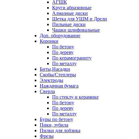
АГШК
Круги абразивные
Алмазные диски
Щетка для УШМ и Дрели
Пильные диски
Чашки шлифовальные
Доп. оборудование
Коронки
По бетону
По дереву
По керамограниту
По металлу
Биты,Насадки
Скобы/Степлеры
Электроды
Наждачная бумага
Сверла
По стеклу и керамике
По бетону
По дереву
По металлу
Буры по бетону
Пики, зубила
Пилки для лобзика
Фрезы