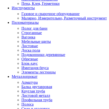
Пена, Клея, Герметики
Инструменты
Газовое и сварочное оборудование
Малярно, Измерительно, Разметочный инструмент
Пиломатериалы
Полог для бани
Строганные
Вагонка
Мебельные щиты
Листовые
Доска пола
Подоконники деревянные
Обрезные
Блок-хаус
Имитация бруса
Элементы лестницы
Металлопрокат
Арматура
Балка двутавровая
Круглая труба
Листовой металл
Профильная труба
Полоса
Сваи и оголовки