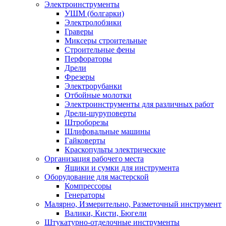
Электроинструменты
УШМ (болгарки)
Электролобзики
Граверы
Миксеры строительные
Строительные фены
Перфораторы
Дрели
Фрезеры
Электрорубанки
Отбойные молотки
Электроинструменты для различных работ
Дрели-шуруповерты
Штроборезы
Шлифовальные машины
Гайковерты
Краскопульты электрические
Организация рабочего места
Ящики и сумки для инструмента
Оборудование для мастерской
Компрессоры
Генераторы
Малярно, Измерительно, Разметочный инструмент
Валики, Кисти, Бюгели
Штукатурно-отделочные инструменты