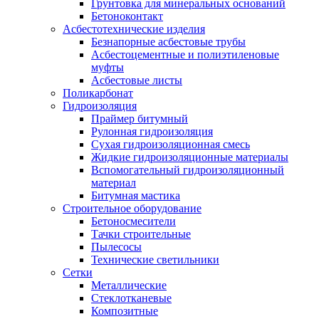
Грунтовка для минеральных оснований
Бетоноконтакт
Асбестотехнические изделия
Безнапорные асбестовые трубы
Асбестоцементные и полиэтиленовые
муфты
Асбестовые листы
Поликарбонат
Гидроизоляция
Праймер битумный
Рулонная гидроизоляция
Сухая гидроизоляционная смесь
Жидкие гидроизоляционные материалы
Вспомогательный гидроизоляционный
материал
Битумная мастика
Строительное оборудование
Бетоносмесители
Тачки строительные
Пылесосы
Технические светильники
Сетки
Металлические
Стеклотканевые
Композитные