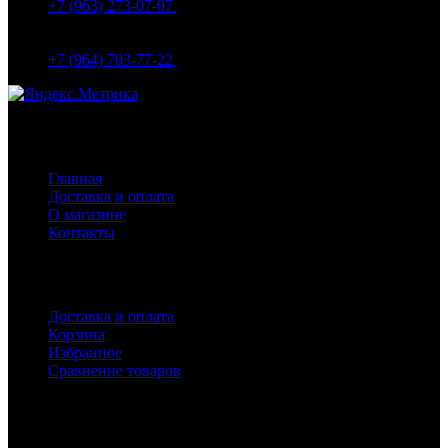
+7 (963) 273-07-07
МО Домодедово мкр Белые столбы ул. Щебанцево, дом
86
+7 (964) 703-77-22
Навигация
Главная
Доставка и оплата
О магазине
Контакты
Покупателям
Доставка и оплата
Корзина
Избранное
Сравнение товаров
Каталог