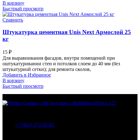
В корзину
Быстрый просмотр
Сравнить
Штукатурка цементная Unis Next Армослой 25
кг
15
₽
Для выравнивания фасадов, внутри помещений при
оштукатуривании стен и потолков слоем до 40 мм (без
штукатурной сетки); для ремонта сколов,
Добавить в Избранное
В корзину
Быстрый просмотр
МО Домодедовский р-н Мкр. Барыбино ул. 1-Я
Вокзальная д.5А
+7 (963) 273-05-05
МО Домодедовский р-н Мкр. Барыбино ул. 1-Я
Вокзальная д.18