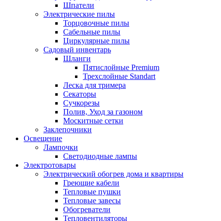
Шпатели
Электрические пилы
Торцовочные пилы
Сабельные пилы
Циркулярные пилы
Садовый инвентарь
Шланги
Пятислойные Premium
Трехслойные Standart
Леска для тримера
Секаторы
Сучкорезы
Полив, Уход за газоном
Москитные сетки
Заклепочники
Освещение
Лампочки
Светодиодные лампы
Электротовары
Электрический обогрев дома и квартиры
Греющие кабели
Тепловые пушки
Тепловые завесы
Обогреватели
Тепловентиляторы