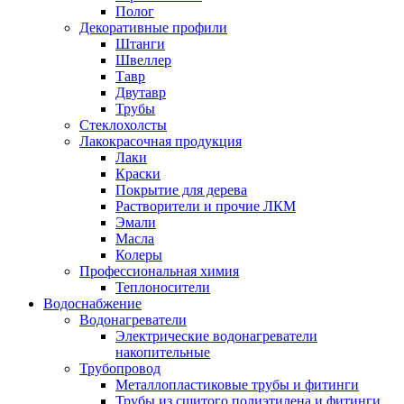
Полог
Декоративные профили
Штанги
Швеллер
Тавр
Двутавр
Трубы
Стеклохолсты
Лакокрасочная продукция
Лаки
Краски
Покрытие для дерева
Растворители и прочие ЛКМ
Эмали
Масла
Колеры
Профессиональная химия
Теплоносители
Водоснабжение
Водонагреватели
Электрические водонагреватели
накопительные
Трубопровод
Металлопластиковые трубы и фитинги
Трубы из сшитого полиэтилена и фитинги