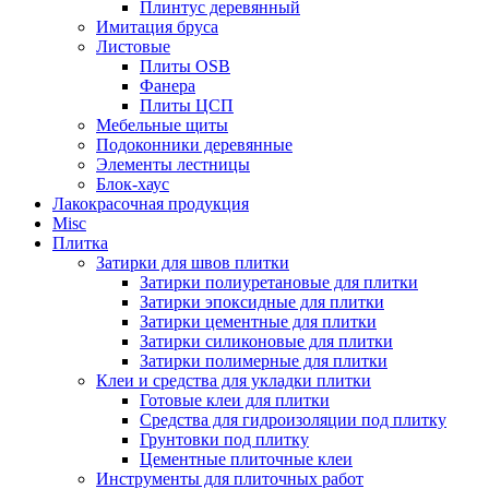
Плинтус деревянный
Имитация бруса
Листовые
Плиты OSB
Фанера
Плиты ЦСП
Мебельные щиты
Подоконники деревянные
Элементы лестницы
Блок-хаус
Лакокрасочная продукция
Misc
Плитка
Затирки для швов плитки
Затирки полиуретановые для плитки
Затирки эпоксидные для плитки
Затирки цементные для плитки
Затирки силиконовые для плитки
Затирки полимерные для плитки
Клеи и средства для укладки плитки
Готовые клеи для плитки
Средства для гидроизоляции под плитку
Грунтовки под плитку
Цементные плиточные клеи
Инструменты для плиточных работ