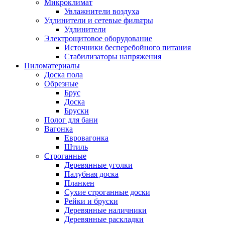
Микроклимат
Увлажнители воздуха
Удлинители и сетевые фильтры
Удлинители
Электрощитовое оборудование
Источники бесперебойного питания
Стабилизаторы напряжения
Пиломатериалы
Доска пола
Обрезные
Брус
Доска
Бруски
Полог для бани
Вагонка
Евровагонка
Штиль
Строганные
Деревянные уголки
Палубная доска
Планкен
Сухие строганные доски
Рейки и бруски
Деревянные наличники
Деревянные раскладки