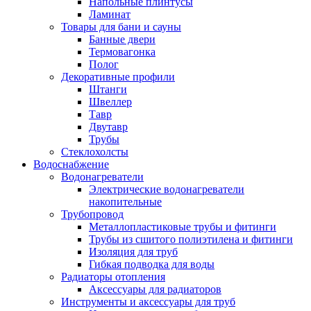
Напольные плинтусы
Ламинат
Товары для бани и сауны
Банные двери
Термовагонка
Полог
Декоративные профили
Штанги
Швеллер
Тавр
Двутавр
Трубы
Стеклохолсты
Водоснабжение
Водонагреватели
Электрические водонагреватели
накопительные
Трубопровод
Металлопластиковые трубы и фитинги
Трубы из сшитого полиэтилена и фитинги
Изоляция для труб
Гибкая подводка для воды
Радиаторы отопления
Аксессуары для радиаторов
Инструменты и аксессуары для труб