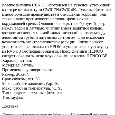
Корпус фитинга HENCO изготовлен из луженой устойчивой
к потере цинка латуни CW617N/CW614N. Луженые фитинги
имеют большие преимущества в отношении коррозии, они
также имеют преимущества с точки зрения охраны
окружающей среды. Оловянное покрытие образует барьер
между водой и латунью. Фитинг имеет защитное кольцо,
которое исключает прямой гальванический контакт между
алюминием трубы и латунным фитингом. Оно исключает
возможность электролитической реакции. Фитинг имеет
уплотнительные кольца из EPDM и уплотнительную втулку
из RVS с 3 смотровыми окнами. Пресс-фитинги HENCO
следует обжимать, используя обжимные клещи HENCO BE.
Характеристики.
Материал: латунь.
Применение: универсальное.
Размер: 26х26″.
Срок службы, лет: 50.
Макс. рабочее давление, бар: 16.
Макс. рабочая температура, °C: 95.
Тип продукта: латунные фитинги.
Тип: муфта.
Доставка
Доставка осуществляется по Москве и Московской области.