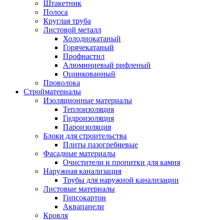
Штакетник
Полоса
Круглая труба
Листовой металл
Холоднокатаный
Горячекатаный
Профнастил
Алюминиевый рифленый
Оцинкованный
Проволока
Стройматериалы
Изоляционные материалы
Теплоизоляция
Гидроизоляция
Пароизоляция
Блоки для строительства
Плиты пазогребневые
Фасадные материалы
Очистители и пропитки для камня
Наружная канализация
Трубы для наружной канализации
Листовые материалы
Гипсокартон
Аквапанели
Кровля