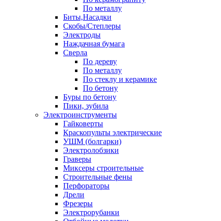
По металлу
Биты,Насадки
Скобы/Степлеры
Электроды
Наждачная бумага
Сверла
По дереву
По металлу
По стеклу и керамике
По бетону
Буры по бетону
Пики, зубила
Электроинструменты
Гайковерты
Краскопульты электрические
УШМ (болгарки)
Электролобзики
Граверы
Миксеры строительные
Строительные фены
Перфораторы
Дрели
Фрезеры
Электрорубанки