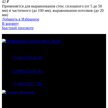
42
₽
Применяется для выравнивания стен: сплошного (от 5 до 50
мм) и частичного (до 100 мм), выравнивания потолков (до 20
мм)
Добавить в Избранное
В корзину
Быстрый просмотр
МО Домодедовский р-н Мкр. Барыбино ул. 1-Я
Вокзальная д.5А
+7 (963) 273-05-05
МО Домодедовский р-н Мкр. Барыбино ул. 1-Я
Вокзальная д.18
+7 (963) 273-07-07
МО Домодедово мкр Белые столбы ул. Щебанцево, дом
86
+7 (964) 703-77-22
Навигация