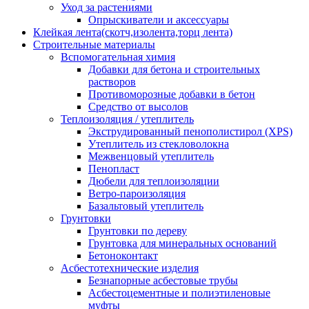
Уход за растениями
Опрыскиватели и аксессуары
Клейкая лента(скотч,изолента,торц лента)
Строительные материалы
Вспомогательная химия
Добавки для бетона и строительных
растворов
Противоморозные добавки в бетон
Средство от высолов
Теплоизоляция / утеплитель
Экструдированный пенополистирол (XPS)
Утеплитель из стекловолокна
Межвенцовый утеплитель
Пенопласт
Дюбели для теплоизоляции
Ветро-пароизоляция
Базальтовый утеплитель
Грунтовки
Грунтовки по дереву
Грунтовка для минеральных оснований
Бетоноконтакт
Асбестотехнические изделия
Безнапорные асбестовые трубы
Асбестоцементные и полиэтиленовые
муфты