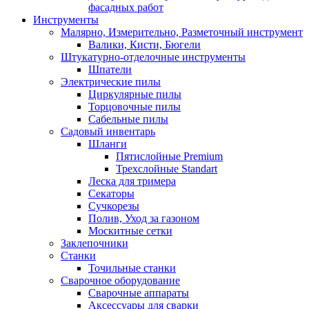
фасадных работ
Инструменты
Малярно, Измерительно, Разметочный инструмент
Валики, Кисти, Бюгели
Штукатурно-отделочные инструменты
Шпатели
Электрические пилы
Циркулярные пилы
Торцовочные пилы
Сабельные пилы
Садовый инвентарь
Шланги
Пятислойные Premium
Трехслойные Standart
Леска для тримера
Секаторы
Сучкорезы
Полив, Уход за газоном
Москитные сетки
Заклепочники
Станки
Точильные станки
Сварочное оборудование
Сварочные аппараты
Аксессуары для сварки