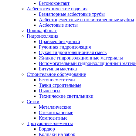
Бетоноконтакт
Асбестотехнические изделия
Безнапорные асбестовые трубы
Асбестоцементные и полиэтиленовые муфты
Асбестовые листы
Поликарбонат
Гидроизоляция
Праймер битумный
Рулонная гидроизоляция
Сухая гидроизоляционная смесь
Жидкие гидроизоляционные материалы
Вспомогательный гидроизоляционный матер
Битумная мастика
Строительное оборудование
Бетоносмесители
Тачки строительные
Пылесосы
Технические светильники
Сетки
Металлические
Стеклотканевые
Композитные
Тротуарные элементы
Бордюр
Колпаки на забор