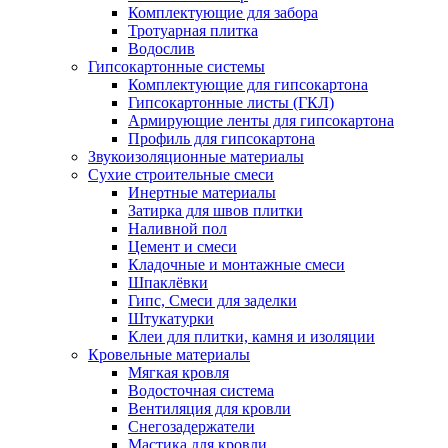
Комплектующие для забора
Тротуарная плитка
Водослив
Гипсокартонные системы
Комплектующие для гипсокартона
Гипсокартонные листы (ГКЛ)
Армирующие ленты для гипсокартона
Профиль для гипсокартона
Звукоизоляционные материалы
Сухие строительные смеси
Инертные материалы
Затирка для швов плитки
Наливной пол
Цемент и смеси
Кладочные и монтажные смеси
Шпаклёвки
Гипс, Смеси для заделки
Штукатурки
Клеи для плитки, камня и изоляции
Кровельные материалы
Мягкая кровля
Водосточная система
Вентиляция для кровли
Снегозадержатели
Мастика для кровли