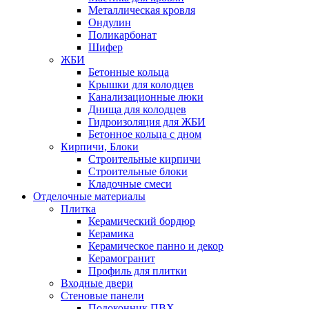
Металлическая кровля
Ондулин
Поликарбонат
Шифер
ЖБИ
Бетонные кольца
Крышки для колодцев
Канализационные люки
Днища для колодцев
Гидроизоляция для ЖБИ
Бетонное кольца с дном
Кирпичи, Блоки
Строительные кирпичи
Строительные блоки
Кладочные смеси
Отделочные материалы
Плитка
Керамический бордюр
Керамика
Керамическое панно и декор
Керамогранит
Профиль для плитки
Входные двери
Стеновые панели
Подоконник ПВХ