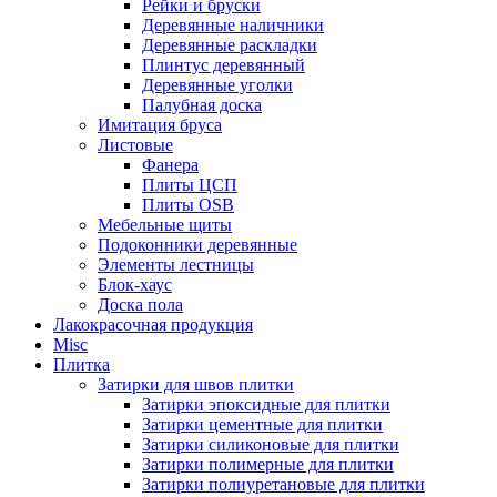
Рейки и бруски
Деревянные наличники
Деревянные раскладки
Плинтус деревянный
Деревянные уголки
Палубная доска
Имитация бруса
Листовые
Фанера
Плиты ЦСП
Плиты OSB
Мебельные щиты
Подоконники деревянные
Элементы лестницы
Блок-хаус
Доска пола
Лакокрасочная продукция
Misc
Плитка
Затирки для швов плитки
Затирки эпоксидные для плитки
Затирки цементные для плитки
Затирки силиконовые для плитки
Затирки полимерные для плитки
Затирки полиуретановые для плитки