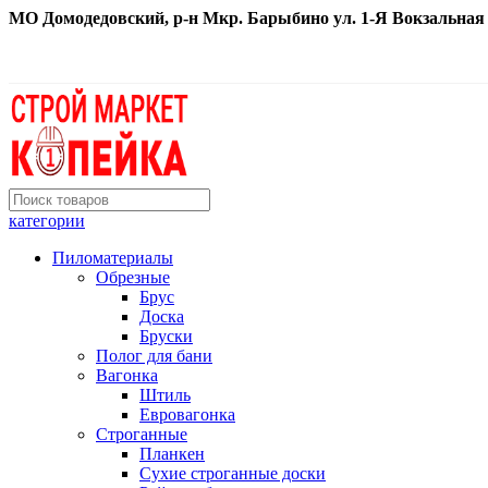
МО Домодедовский, р-н Мкр. Барыбино ул. 1-Я Вокзальная д. 
категории
Пиломатериалы
Обрезные
Брус
Доска
Бруски
Полог для бани
Вагонка
Штиль
Евровагонка
Строганные
Планкен
Сухие строганные доски