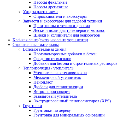
Насосы фекальные
Насосы дренажные
Уход за растениями
Опрыскиватели и аксессуары
Запчасти и аксессуары для садовой техники
Цепи, шины и точилки для пил
Лески и ножи для триммеров и мотокос
Шнеки и удлинители для бензобуров
Клейкая лента(скотч,изолента,торц лента)
Строительные материалы
Вспомогательная химия
Противоморозные добавки в бетон
Средство от высолов
Добавки для бетона и строительных растворо
Теплоизоляция / утеплитель
Утеплитель из стекловолокна
Межвенцовый утеплитель
Пенопласт
Дюбели для теплоизоляции
Ветро-пароизоляция
Базальтовый утеплитель
Экструдированный пенополистирол (XPS)
Грунтовки
Грунтовки по дереву
Грунтовка для минеральных оснований