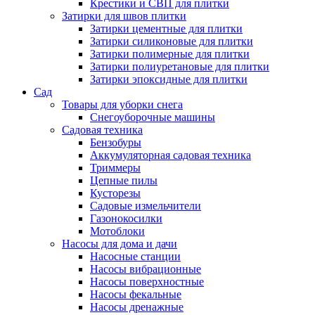
Крестики и СВП для плитки
Затирки для швов плитки
Затирки цементные для плитки
Затирки силиконовые для плитки
Затирки полимерные для плитки
Затирки полиуретановые для плитки
Затирки эпоксидные для плитки
Сад
Товары для уборки снега
Снегоуборочные машины
Садовая техника
Бензобуры
Аккумуляторная садовая техника
Триммеры
Цепные пилы
Кусторезы
Садовые измельчители
Газонокосилки
Мотоблоки
Насосы для дома и дачи
Насосные станции
Насосы вибрационные
Насосы поверхностные
Насосы фекальные
Насосы дренажные