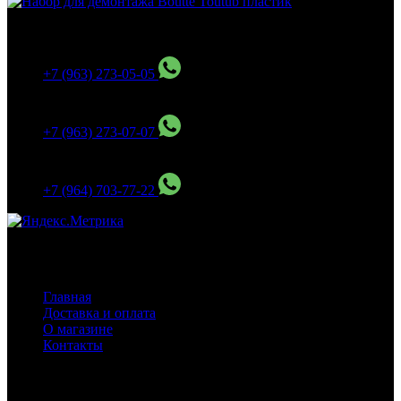
МО Домодедовский р-н Мкр. Барыбино ул. 1-Я
Вокзальная д.5А
+7 (963) 273-05-05
МО Домодедовский р-н Мкр. Барыбино ул. 1-Я
Вокзальная д.18
+7 (963) 273-07-07
МО Домодедово мкр Белые столбы ул. Щебанцево, дом
86
+7 (964) 703-77-22
Навигация
Главная
Доставка и оплата
О магазине
Контакты
Покупателям