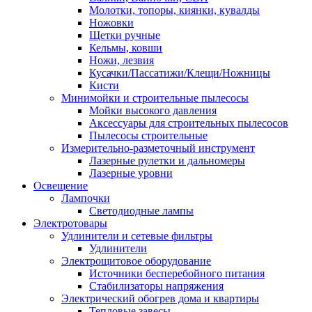
Молотки, топоры, киянки, кувалды
Ножовки
Щетки ручные
Кельмы, ковши
Ножи, лезвия
Кусачки/Пассатижи/Клещи/Ножницы
Кисти
Минимойки и строительные пылесосы
Мойки высокого давления
Аксессуары для строительных пылесосов
Пылесосы строительные
Измерительно-разметочный инструмент
Лазерные рулетки и дальномеры
Лазерные уровни
Освещение
Лампочки
Светодиодные лампы
Электротовары
Удлинители и сетевые фильтры
Удлинители
Электрощитовое оборудование
Источники бесперебойного питания
Стабилизаторы напряжения
Электрический обогрев дома и квартиры
Тепловые завесы