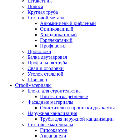
Штакетник
Полоса
Круглая труба
Листовой металл
Алюминиевый рифленый
Оцинкованный
Холоднокатаный
Горячекатаный
Профнастил
Проволока
Балка двутавровая
Профильная труба
Сваи и оголовки
Уголок стальной
Швеллер
Стройматериалы
Блоки для строительства
Плиты пазогребневые
Фасадные материалы
Очистители и пропитки для камня
Наружная канализация
Трубы для наружной канализации
Листовые материалы
Гипсокартон
Аквапанели