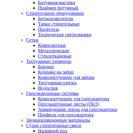
Битумная мастика
Праймер битумный
Строительное оборудование
Бетоносмесители
Тачки строительные
Пылесосы
Технические светильники
Сетки
Композитные
Металлические
Стеклотканевые
Тротуарные элементы
Бордюр
Колпаки на забор
Комплектующие для забора
Тротуарная плитка
Водослив
Гипсокартонные системы
Комплектующие для гипсокартона
Гипсокартонные листы (ГКЛ)
Армирующие ленты для гипсокартона
Профиль для гипсокартона
Звукоизоляционные материалы
Сухие строительные смеси
Наливной пол