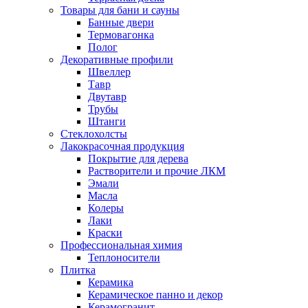
Товары для бани и сауны
Банные двери
Термовагонка
Полог
Декоративные профили
Швеллер
Тавр
Двутавр
Трубы
Штанги
Стеклохолсты
Лакокрасочная продукция
Покрытие для дерева
Растворители и прочие ЛКМ
Эмали
Масла
Колеры
Лаки
Краски
Профессиональная химия
Теплоносители
Плитка
Керамика
Керамическое панно и декор
Керамогранит