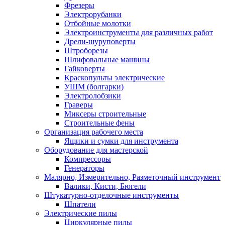
Фрезеры
Электрорубанки
Отбойные молотки
Электроинструменты для различных работ
Дрели-шуруповерты
Штроборезы
Шлифовальные машины
Гайковерты
Краскопульты электрические
УШМ (болгарки)
Электролобзики
Граверы
Миксеры строительные
Строительные фены
Организация рабочего места
Ящики и сумки для инструмента
Оборудование для мастерской
Компрессоры
Генераторы
Малярно, Измерительно, Разметочный инструмент
Валики, Кисти, Бюгели
Штукатурно-отделочные инструменты
Шпатели
Электрические пилы
Циркулярные пилы