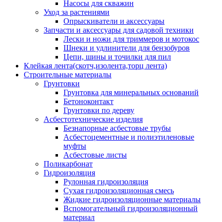
Насосы для скважин
Уход за растениями
Опрыскиватели и аксессуары
Запчасти и аксессуары для садовой техники
Лески и ножи для триммеров и мотокос
Шнеки и удлинители для бензобуров
Цепи, шины и точилки для пил
Клейкая лента(скотч,изолента,торц лента)
Строительные материалы
Грунтовки
Грунтовка для минеральных оснований
Бетоноконтакт
Грунтовки по дереву
Асбестотехнические изделия
Безнапорные асбестовые трубы
Асбестоцементные и полиэтиленовые
муфты
Асбестовые листы
Поликарбонат
Гидроизоляция
Рулонная гидроизоляция
Сухая гидроизоляционная смесь
Жидкие гидроизоляционные материалы
Вспомогательный гидроизоляционный
материал