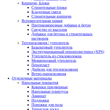
Кирпичи, Блоки
Строительные блоки
Кладочные смеси
Строительные кирпичи
Вспомогательная химия
Противоморозные добавки в бетон
Средство от высолов
Добавки для бетона и строительных
растворов
Теплоизоляция / утеплитель
Базальтовый утеплитель
Экструдированный пенополистирол (XPS)
Утеплитель из стекловолокна
Межвенцовый утеплитель
Пенопласт
Дюбели для теплоизоляции
Ветро-пароизоляция
Отделочные материалы
Напольные покрытия
Коврики придверные
Напольные плинтусы
Ламинат
Подложки
Порожки для пола
Террасная доска