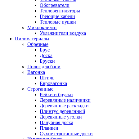
Обогреватели
Тепловентиляторы
Греющие кабели
Тепловые пушки
Микроклимат
Увлажнители воздуха
Пиломатериалы
Обрезные
Брус
Доска
Бруски
Полог для бани
Вагонка
Штиль
Евровагонка
Строганные
Рейки и бруски
Деревянные наличники
Деревянные раскладки
Плинтус деревянный
Деревянные уголки
Палубная доска
Планкен
Сухие строганные доски