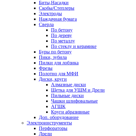
Биты,Насадки
Скобы/Степлеры
Электроды
Наждачная бумага
Сверла
По бетону
По дереву
По металлу
По стеклу и керамике
Буры по бетону
Пики, зубила
Пилки для лобзика
Фрезы
Полотно для МФИ
Диски, круги
Алмазные диски
Щетка для УШМ и Дрели
Пильные диски
Чашки шлифовальные
АГШК
Круги абразивные
Доп. оборудование
Электроинструменты
Перфораторы
Дрели