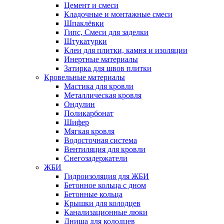
Цемент и смеси
Кладочные и монтажные смеси
Шпаклёвки
Гипс, Смеси для заделки
Штукатурки
Клеи для плитки, камня и изоляции
Инертные материалы
Затирка для швов плитки
Кровельные материалы
Мастика для кровли
Металлическая кровля
Ондулин
Поликарбонат
Шифер
Мягкая кровля
Водосточная система
Вентиляция для кровли
Снегозадержатели
ЖБИ
Гидроизоляция для ЖБИ
Бетонное кольца с дном
Бетонные кольца
Крышки для колодцев
Канализационные люки
Днища для колодцев