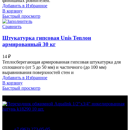
финишных ровнителей.
Добавить в Избранное
В корзину
Быстрый просмотр
Сравнить
Штукатурка гипсовая Unis Теплон
армированный 30 кг
14
₽
Теплосберегающая армированная гипсовая штукатурка для
сплошного (от 5 до 50 мм) и частичного (до 100 мм)
выравнивания поверхностей стен и
Добавить в Избранное
В корзину
Быстрый просмотр
МО Домодедовский р-н Мкр. Барыбино ул. 1-Я
Вокзальная д.5А
+7 (963) 273-05-05