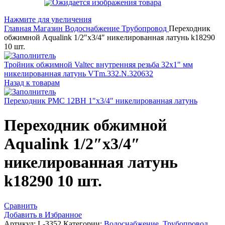
Нажмите для увеличения
Главная
Магазин
Водоснабжение
Трубопровод
Переходник
обжимной Aqualink 1/2″х3/4″ никелированная латунь k18290
10 шт.
Тройник обжимной Valtec внутренняя резьба 32х1" мм
никелированная латунь VTm.332.N.320632
Назад к товарам
Переходник РМС 12BH 1"x3/4" никелированная латунь
Переходник обжимной
Aqualink 1/2″х3/4″
никелированная латунь
k18290 10 шт.
Сравнить
Добавить в Избранное
Артикул:
L-3352
Категории:
Водоснабжение
,
Трубопровод
,