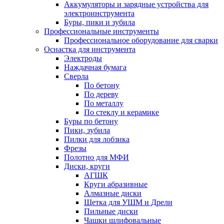
Аккумуляторы и зарядные устройства для
электроинструмента
Буры, пики и зубила
Профессиональные инструменты
Профессиональное оборудование для сварки
Оснастка для инструмента
Электроды
Наждачная бумага
Сверла
По бетону
По дереву
По металлу
По стеклу и керамике
Буры по бетону
Пики, зубила
Пилки для лобзика
Фрезы
Полотно для МФИ
Диски, круги
АГШК
Круги абразивные
Алмазные диски
Щетка для УШМ и Дрели
Пильные диски
Чашки шлифовальные