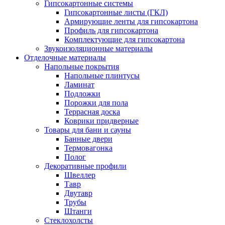
Гипсокартонные системы
Гипсокартонные листы (ГКЛ)
Армирующие ленты для гипсокартона
Профиль для гипсокартона
Комплектующие для гипсокартона
Звукоизоляционные материалы
Отделочные материалы
Напольные покрытия
Напольные плинтусы
Ламинат
Подложки
Порожки для пола
Террасная доска
Коврики придверные
Товары для бани и сауны
Банные двери
Термовагонка
Полог
Декоративные профили
Швеллер
Тавр
Двутавр
Трубы
Штанги
Стеклохолсты