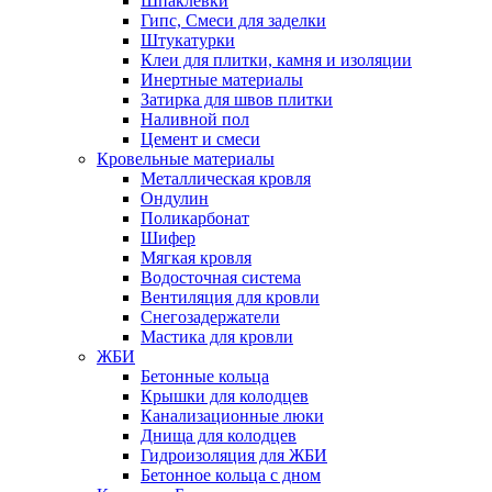
Шпаклёвки
Гипс, Смеси для заделки
Штукатурки
Клеи для плитки, камня и изоляции
Инертные материалы
Затирка для швов плитки
Наливной пол
Цемент и смеси
Кровельные материалы
Металлическая кровля
Ондулин
Поликарбонат
Шифер
Мягкая кровля
Водосточная система
Вентиляция для кровли
Снегозадержатели
Мастика для кровли
ЖБИ
Бетонные кольца
Крышки для колодцев
Канализационные люки
Днища для колодцев
Гидроизоляция для ЖБИ
Бетонное кольца с дном