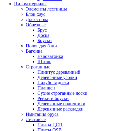
Пиломатериалы
Элементы лестницы
Блок-хаус
Доска пола
Обрезные
Брус
Доска
Бруски
Полог для бани
Вагонка
Евровагонка
Штиль
Строганные
Плинтус деревянный
Деревянные уголки
Палубная доска
Планкен
Сухие строганные доски
Рейки и бруски
Деревянные наличники
Деревянные раскладки
Имитация бруса
Листовые
Плиты ЦСП
Плиты OSB