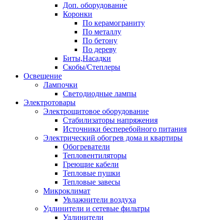
Доп. оборудование
Коронки
По керамограниту
По металлу
По бетону
По дереву
Биты,Насадки
Скобы/Степлеры
Освещение
Лампочки
Светодиодные лампы
Электротовары
Электрощитовое оборудование
Стабилизаторы напряжения
Источники бесперебойного питания
Электрический обогрев дома и квартиры
Обогреватели
Тепловентиляторы
Греющие кабели
Тепловые пушки
Тепловые завесы
Микроклимат
Увлажнители воздуха
Удлинители и сетевые фильтры
Удлинители