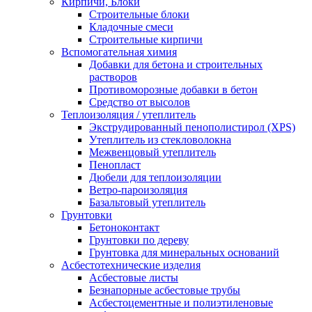
Кирпичи, Блоки
Строительные блоки
Кладочные смеси
Строительные кирпичи
Вспомогательная химия
Добавки для бетона и строительных
растворов
Противоморозные добавки в бетон
Средство от высолов
Теплоизоляция / утеплитель
Экструдированный пенополистирол (XPS)
Утеплитель из стекловолокна
Межвенцовый утеплитель
Пенопласт
Дюбели для теплоизоляции
Ветро-пароизоляция
Базальтовый утеплитель
Грунтовки
Бетоноконтакт
Грунтовки по дереву
Грунтовка для минеральных оснований
Асбестотехнические изделия
Асбестовые листы
Безнапорные асбестовые трубы
Асбестоцементные и полиэтиленовые