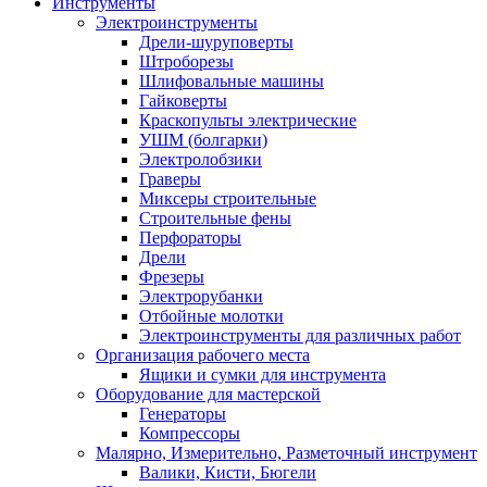
Инструменты
Электроинструменты
Дрели-шуруповерты
Штроборезы
Шлифовальные машины
Гайковерты
Краскопульты электрические
УШМ (болгарки)
Электролобзики
Граверы
Миксеры строительные
Строительные фены
Перфораторы
Дрели
Фрезеры
Электрорубанки
Отбойные молотки
Электроинструменты для различных работ
Организация рабочего места
Ящики и сумки для инструмента
Оборудование для мастерской
Генераторы
Компрессоры
Малярно, Измерительно, Разметочный инструмент
Валики, Кисти, Бюгели