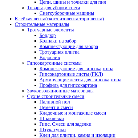
Цепи, шины и точилки для пил
Товары для уборки снега
Снегоуборочные машины
Клейкая лента(скотч,изолента,торц лента)
Строительные материалы
Тротуарные элементы
Бордюр
Колпаки на забор
Комплектующие для забора
Тротуарная плитка
Водослив
Гипсокартонные системы
Комплектующие для гипсокартона
Гипсокартонные листы (ГКЛ)
Армирующие ленты для гипсокартона
Профиль для гипсокартона
Звукоизоляционные материалы
Сухие строительные смеси
Наливной пол
Цемент и смеси
Кладочные и монтажные смеси
Шпаклёвки
Гипс, Смеси для заделки
Штукатурки
Клеи для плитки, камня и изоляции