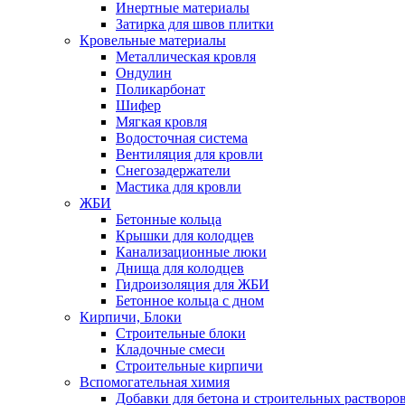
Инертные материалы
Затирка для швов плитки
Кровельные материалы
Металлическая кровля
Ондулин
Поликарбонат
Шифер
Мягкая кровля
Водосточная система
Вентиляция для кровли
Снегозадержатели
Мастика для кровли
ЖБИ
Бетонные кольца
Крышки для колодцев
Канализационные люки
Днища для колодцев
Гидроизоляция для ЖБИ
Бетонное кольца с дном
Кирпичи, Блоки
Строительные блоки
Кладочные смеси
Строительные кирпичи
Вспомогательная химия
Добавки для бетона и строительных растворо