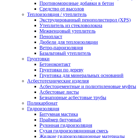
Противоморозные добавки в бетон
Средство от высолов
Теплоизоляция / утеплитель
Экструдированный пенополистирол (XPS)
Утеплитель из стекловолокна
Межвенцовый утеплитель
Пенопласт
Дюбели для теплоизоляции
Ветро-пароизоляция
Базальтовый утеплитель
Грунтовки
Бетоноконтакт
Грунтовки по дереву
Грунтовка для минеральных оснований
Асбестотехнические изделия
Асбестоцементные и полиэтиленовые муфты
Асбестовые листы
Безнапорные асбестовые трубы
Поликарбонат
Гидроизоляция
Битумная мастика
Праймер битумный
Рулонная гидроизоляция
Сухая гидроизоляционная смесь
Жидкие гидроизоляционные материалы