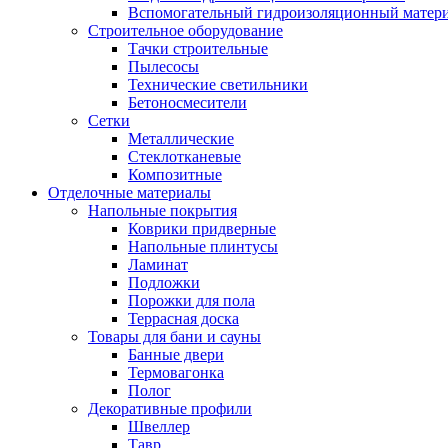
Вспомогательный гидроизоляционный матер
Строительное оборудование
Тачки строительные
Пылесосы
Технические светильники
Бетоносмесители
Сетки
Металлические
Стеклотканевые
Композитные
Отделочные материалы
Напольные покрытия
Коврики придверные
Напольные плинтусы
Ламинат
Подложки
Порожки для пола
Террасная доска
Товары для бани и сауны
Банные двери
Термовагонка
Полог
Декоративные профили
Швеллер
Тавр