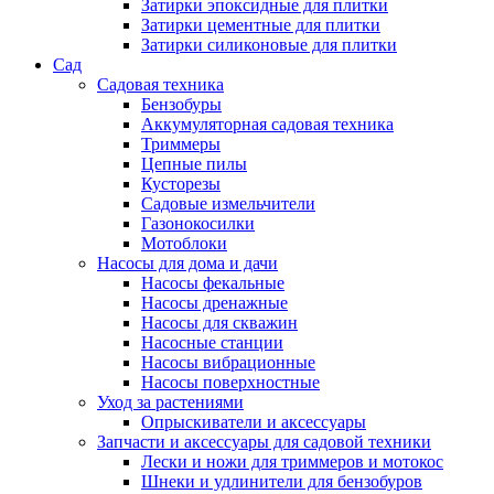
Затирки эпоксидные для плитки
Затирки цементные для плитки
Затирки силиконовые для плитки
Сад
Садовая техника
Бензобуры
Аккумуляторная садовая техника
Триммеры
Цепные пилы
Кусторезы
Садовые измельчители
Газонокосилки
Мотоблоки
Насосы для дома и дачи
Насосы фекальные
Насосы дренажные
Насосы для скважин
Насосные станции
Насосы вибрационные
Насосы поверхностные
Уход за растениями
Опрыскиватели и аксессуары
Запчасти и аксессуары для садовой техники
Лески и ножи для триммеров и мотокос
Шнеки и удлинители для бензобуров