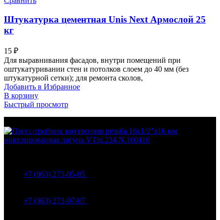
Сравнить
Штукатурка цементная Unis Next Армослой 25
кг
15
₽
Для выравнивания фасадов, внутри помещений при
оштукатуривании стен и потолков слоем до 40 мм (без
штукатурной сетки); для ремонта сколов,
Добавить в Избранное
В корзину
Быстрый просмотр
МО Домодедовский р-н Мкр. Барыбино ул. 1-Я
Вокзальная д.5А
+7 (963) 273-05-05
МО Домодедовский р-н Мкр. Барыбино ул. 1-Я
Вокзальная д.18
+7 (963) 273-07-07
МО Домодедово мкр Белые столбы ул. Щебанцево, дом
86