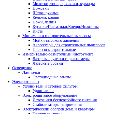
Молотки, топоры, киянки, кувалды
Ножовки
Щетки ручные
Кельмы, ковши
Ножи, лезвия
Кусачки/Пассатижи/Клещи/Ножницы
Кисти
Минимойки и строительные пылесосы
Мойки высокого давления
Аксессуары для строительных пылесосов
Пылесосы строительные
Измерительно-разметочный инструмент
Лазерные рулетки и дальномеры
Лазерные уровни
Освещение
Лампочки
Светодиодные лампы
Электротовары
Удлинители и сетевые фильтры
Удлинители
Электрощитовое оборудование
Источники бесперебойного питания
Стабилизаторы напряжения
Электрический обогрев дома и квартиры
Тепловые завесы