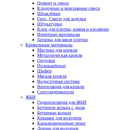
Цемент и смеси
Кладочные и монтажные смеси
Шпаклёвки
Гипс, Смеси для заделки
Штукатурки
Клеи для плитки, камня и изоляции
Инертные материалы
Затирка для швов плитки
Кровельные материалы
Мастика для кровли
Металлическая кровля
Ондулин
Поликарбонат
Шифер
Мягкая кровля
Водосточная система
Вентиляция для кровли
Снегозадержатели
ЖБИ
Гидроизоляция для ЖБИ
Бетонное кольца с дном
Бетонные кольца
Крышки для колодцев
Канализационные люки
Днища для колодцев