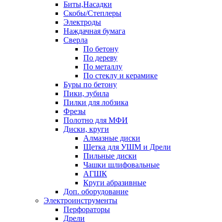
Биты,Насадки
Скобы/Степлеры
Электроды
Наждачная бумага
Сверла
По бетону
По дереву
По металлу
По стеклу и керамике
Буры по бетону
Пики, зубила
Пилки для лобзика
Фрезы
Полотно для МФИ
Диски, круги
Алмазные диски
Щетка для УШМ и Дрели
Пильные диски
Чашки шлифовальные
АГШК
Круги абразивные
Доп. оборудование
Электроинструменты
Перфораторы
Дрели