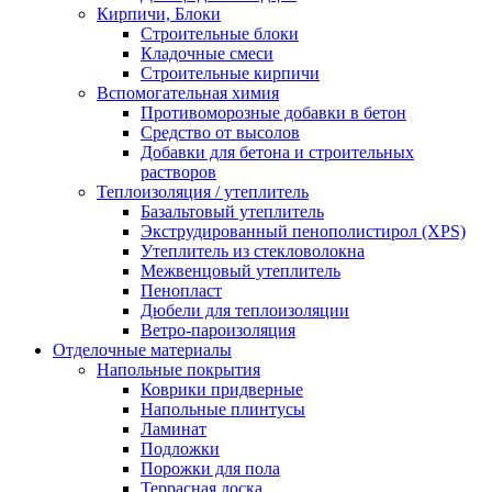
Кирпичи, Блоки
Строительные блоки
Кладочные смеси
Строительные кирпичи
Вспомогательная химия
Противоморозные добавки в бетон
Средство от высолов
Добавки для бетона и строительных
растворов
Теплоизоляция / утеплитель
Базальтовый утеплитель
Экструдированный пенополистирол (XPS)
Утеплитель из стекловолокна
Межвенцовый утеплитель
Пенопласт
Дюбели для теплоизоляции
Ветро-пароизоляция
Отделочные материалы
Напольные покрытия
Коврики придверные
Напольные плинтусы
Ламинат
Подложки
Порожки для пола
Террасная доска