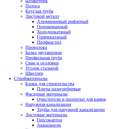
Штакетник
Полоса
Круглая труба
Листовой металл
Алюминиевый рифленый
Оцинкованный
Холоднокатаный
Горячекатаный
Профнастил
Проволока
Балка двутавровая
Профильная труба
Сваи и оголовки
Уголок стальной
Швеллер
Стройматериалы
Блоки для строительства
Плиты пазогребневые
Фасадные материалы
Очистители и пропитки для камня
Наружная канализация
Трубы для наружной канализации
Листовые материалы
Гипсокартон
Аквапанели