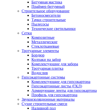
Битумная мастика
Праймер битумный
Строительное оборудование
Бетоносмесители
Тачки строительные
Пылесосы
Технические светильники
Сетки
Композитные
Металлические
Стеклотканевые
Тротуарные элементы
Бордюр
Колпаки на забор
Комплектующие для забора
Тротуарная плитка
Водослив
Гипсокартонные системы
Комплектующие для гипсокартона
Гипсокартонные листы (ГКЛ)
Армирующие ленты для гипсокартона
Профиль для гипсокартона
Звукоизоляционные материалы
Сухие строительные смеси
Наливной пол