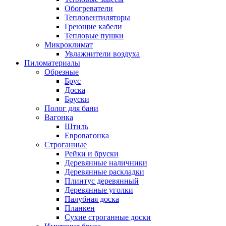
Обогреватели
Тепловентиляторы
Греющие кабели
Тепловые пушки
Микроклимат
Увлажнители воздуха
Пиломатериалы
Обрезные
Брус
Доска
Бруски
Полог для бани
Вагонка
Штиль
Евровагонка
Строганные
Рейки и бруски
Деревянные наличники
Деревянные раскладки
Плинтус деревянный
Деревянные уголки
Палубная доска
Планкен
Сухие строганные доски