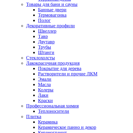
Товары для бани и сауны
Банные двери
Термовагонка
Полог
Декоративные профили
Швеллер
Тавр
Двутавр
Трубы
Штанги
Стеклохолсты
Лакокрасочная продукция
Покрытие для дерева
Растворители и прочие ЛКМ
Эмали
Масла
Колеры
Лаки
Краски
Профессиональная химия
Теплоносители
Плитка
Керамика
Керамическое панно и декор
Керамогранит