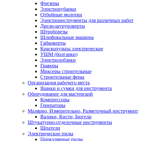
Фрезеры
Электрорубанки
Отбойные молотки
Электроинструменты для различных работ
Дрели-шуруповерты
Штроборезы
Шлифовальные машины
Гайковерты
Краскопульты электрические
УШМ (болгарки)
Электролобзики
Граверы
Миксеры строительные
Строительные фены
Организация рабочего места
Ящики и сумки для инструмента
Оборудование для мастерской
Компрессоры
Генераторы
Малярно, Измерительно, Разметочный инструмент
Валики, Кисти, Бюгели
Штукатурно-отделочные инструменты
Шпатели
Электрические пилы
Циркулярные пилы