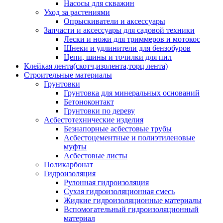
Насосы для скважин
Уход за растениями
Опрыскиватели и аксессуары
Запчасти и аксессуары для садовой техники
Лески и ножи для триммеров и мотокос
Шнеки и удлинители для бензобуров
Цепи, шины и точилки для пил
Клейкая лента(скотч,изолента,торц лента)
Строительные материалы
Грунтовки
Грунтовка для минеральных оснований
Бетоноконтакт
Грунтовки по дереву
Асбестотехнические изделия
Безнапорные асбестовые трубы
Асбестоцементные и полиэтиленовые
муфты
Асбестовые листы
Поликарбонат
Гидроизоляция
Рулонная гидроизоляция
Сухая гидроизоляционная смесь
Жидкие гидроизоляционные материалы
Вспомогательный гидроизоляционный
материал