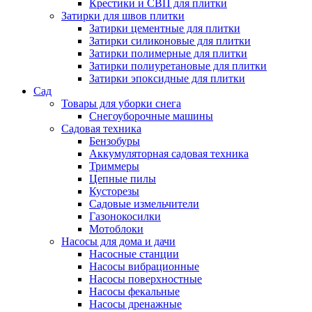
Крестики и СВП для плитки
Затирки для швов плитки
Затирки цементные для плитки
Затирки силиконовые для плитки
Затирки полимерные для плитки
Затирки полиуретановые для плитки
Затирки эпоксидные для плитки
Сад
Товары для уборки снега
Снегоуборочные машины
Садовая техника
Бензобуры
Аккумуляторная садовая техника
Триммеры
Цепные пилы
Кусторезы
Садовые измельчители
Газонокосилки
Мотоблоки
Насосы для дома и дачи
Насосные станции
Насосы вибрационные
Насосы поверхностные
Насосы фекальные
Насосы дренажные