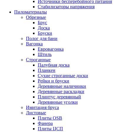
Источники бесперебойного питания
Стабилизаторы напряжения
Пиломатериалы
Обрезные
Брус
Доска
Бруски
Полог для бани
Вагонка
Евровагонка
Штиль
Строганные
Палубная доска
Планкен
Сухие строганные доски
Рейки и бруски
Деревянные наличники
Деревянные раскладки
Плинтус деревянный
Деревянные уголки
Имитация бруса
Листовые
Плиты OSB
Фанера
Плиты ЦСП