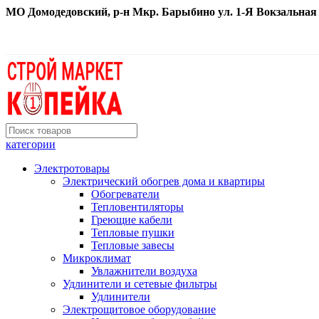
МО Домодедовский, р-н Мкр. Барыбино ул. 1-Я Вокзальная д. 
категории
Электротовары
Электрический обогрев дома и квартиры
Обогреватели
Тепловентиляторы
Греющие кабели
Тепловые пушки
Тепловые завесы
Микроклимат
Увлажнители воздуха
Удлинители и сетевые фильтры
Удлинители
Электрощитовое оборудование