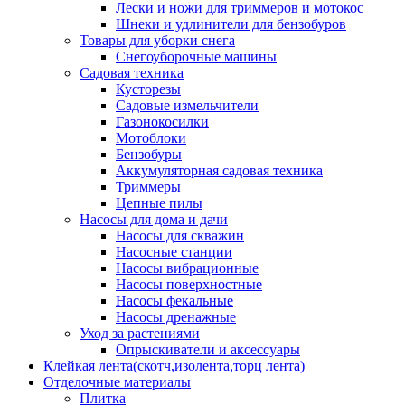
Лески и ножи для триммеров и мотокос
Шнеки и удлинители для бензобуров
Товары для уборки снега
Снегоуборочные машины
Садовая техника
Кусторезы
Садовые измельчители
Газонокосилки
Мотоблоки
Бензобуры
Аккумуляторная садовая техника
Триммеры
Цепные пилы
Насосы для дома и дачи
Насосы для скважин
Насосные станции
Насосы вибрационные
Насосы поверхностные
Насосы фекальные
Насосы дренажные
Уход за растениями
Опрыскиватели и аксессуары
Клейкая лента(скотч,изолента,торц лента)
Отделочные материалы
Плитка