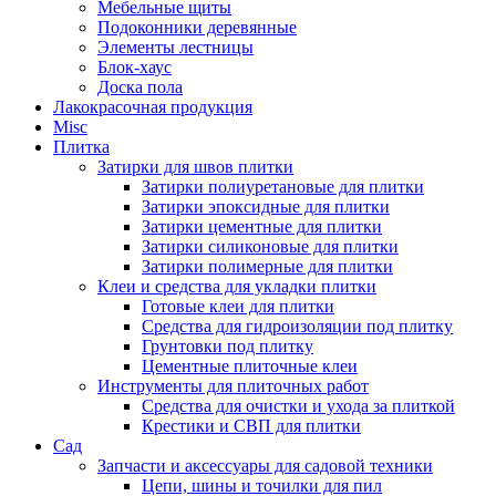
Мебельные щиты
Подоконники деревянные
Элементы лестницы
Блок-хаус
Доска пола
Лакокрасочная продукция
Misc
Плитка
Затирки для швов плитки
Затирки полиуретановые для плитки
Затирки эпоксидные для плитки
Затирки цементные для плитки
Затирки силиконовые для плитки
Затирки полимерные для плитки
Клеи и средства для укладки плитки
Готовые клеи для плитки
Средства для гидроизоляции под плитку
Грунтовки под плитку
Цементные плиточные клеи
Инструменты для плиточных работ
Средства для очистки и ухода за плиткой
Крестики и СВП для плитки
Сад
Запчасти и аксессуары для садовой техники
Цепи, шины и точилки для пил