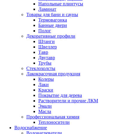
Напольные плинтусы
Ламинат
Товары для бани и сауны
Термовагонка
Банные двери
Полог
Декоративные профили
Штанги
Швеллер
Тавр
Двутавр
Трубы
Стеклохолсты
Лакокрасочная продукция
Колеры
Лаки
Краски
Покрытие для дерева
Растворители и прочие ЛКМ
Эмали
Масла
Профессиональная химия
Теплоносители
Водоснабжение
Водонагреватели