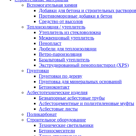
Вспомогательная химия
Добавки для бетона и строительных растворо
Противоморозные добавки в бетон
Средство от высолов
Теплоизоляция / утеплитель
Утеплитель из стекловолокна
Межвенцовый утеплитель
Пенопласт
Дюбели для теплоизоляции
Ветро-пароизоляция
Базальтовый утеплитель
Экструдированный пенополистирол (XPS)
Грунтовки
Грунтовки по дереву
Грунтовка для минеральных оснований
Бетоноконтакт
Асбестотехнические изделия
Безнапорные асбестовые трубы
Асбестоцементные и полиэтиленовые муфты
Асбестовые листы
Поликарбонат
Строительное оборудование
Технические светильники
Бетоносмесители