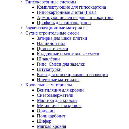
Гипсокартонные системы
Комплектующие для гипсокартона
Гипсокартонные листы (ГКЛ)
Армирующие ленты для гипсокартона
Профиль для гипсокартона
Звукоизоляционные материалы
Сухие строительные смеси
Затирка для швов плитки
Наливной пол
Цемент и смеси
Кладочные и монтажные смеси
Шпаклёвки
Гипс, Смеси для заделки
Штукатурки
Клеи для плитки, камня и изоляции
Инертные материалы
Кровельные материалы
Вентиляция для кровли
Снегозадержатели
Мастика для кровли
Металлическая кровля
Ондулин
Поликарбонат
Шифер
Мягкая кровля