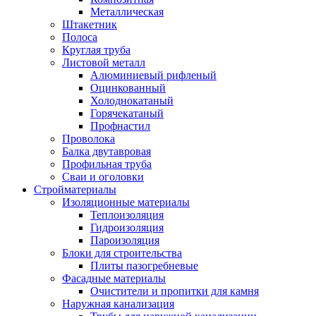
Металлическая
Штакетник
Полоса
Круглая труба
Листовой металл
Алюминиевый рифленый
Оцинкованный
Холоднокатаный
Горячекатаный
Профнастил
Проволока
Балка двутавровая
Профильная труба
Сваи и оголовки
Стройматериалы
Изоляционные материалы
Теплоизоляция
Гидроизоляция
Пароизоляция
Блоки для строительства
Плиты пазогребневые
Фасадные материалы
Очистители и пропитки для камня
Наружная канализация