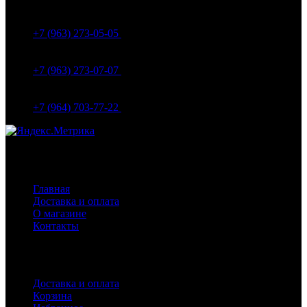
МО Домодедовский р-н Мкр. Барыбино ул. 1-Я
Вокзальная д.5А
+7 (963) 273-05-05
МО Домодедовский р-н Мкр. Барыбино ул. 1-Я
Вокзальная д.18
+7 (963) 273-07-07
МО Домодедово мкр Белые столбы ул. Щебанцево, дом
86
+7 (964) 703-77-22
Навигация
Главная
Доставка и оплата
О магазине
Контакты
Покупателям
Доставка и оплата
Корзина