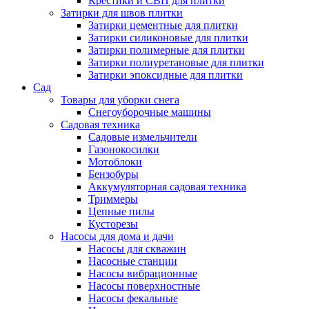
Крестики и СВП для плитки
Затирки для швов плитки
Затирки цементные для плитки
Затирки силиконовые для плитки
Затирки полимерные для плитки
Затирки полиуретановые для плитки
Затирки эпоксидные для плитки
Сад
Товары для уборки снега
Снегоуборочные машины
Садовая техника
Садовые измельчители
Газонокосилки
Мотоблоки
Бензобуры
Аккумуляторная садовая техника
Триммеры
Цепные пилы
Кусторезы
Насосы для дома и дачи
Насосы для скважин
Насосные станции
Насосы вибрационные
Насосы поверхностные
Насосы фекальные