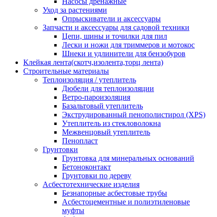
Насосы дренажные
Уход за растениями
Опрыскиватели и аксессуары
Запчасти и аксессуары для садовой техники
Цепи, шины и точилки для пил
Лески и ножи для триммеров и мотокос
Шнеки и удлинители для бензобуров
Клейкая лента(скотч,изолента,торц лента)
Строительные материалы
Теплоизоляция / утеплитель
Дюбели для теплоизоляции
Ветро-пароизоляция
Базальтовый утеплитель
Экструдированный пенополистирол (XPS)
Утеплитель из стекловолокна
Межвенцовый утеплитель
Пенопласт
Грунтовки
Грунтовка для минеральных оснований
Бетоноконтакт
Грунтовки по дереву
Асбестотехнические изделия
Безнапорные асбестовые трубы
Асбестоцементные и полиэтиленовые
муфты