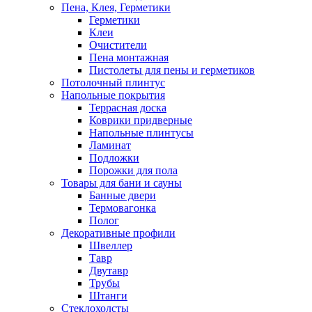
Пена, Клея, Герметики
Герметики
Клеи
Очистители
Пена монтажная
Пистолеты для пены и герметиков
Потолочный плинтус
Напольные покрытия
Террасная доска
Коврики придверные
Напольные плинтусы
Ламинат
Подложки
Порожки для пола
Товары для бани и сауны
Банные двери
Термовагонка
Полог
Декоративные профили
Швеллер
Тавр
Двутавр
Трубы
Штанги
Стеклохолсты