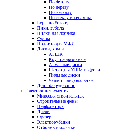
По бетону
По дереву
По металлу
По стеклу и керамике
Буры по бетону
Пики, зубила
Пилки для лобзика
Фрезы
Полотно для МФИ
Диски, круги
АГШК
Круги абразивные
Алмазные диски
Щетка для УШМ и Дрели
Пильные диски
Чашки шлифовальные
Доп. оборудование
Электроинструменты
Миксеры строительные
Строительные фены
Перфораторы
Дрели
Фрезеры
Электрорубанки
Отбойные молотки