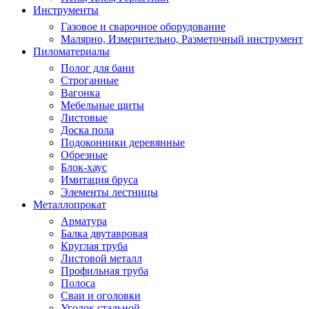
Инструменты
Газовое и сварочное оборудование
Малярно, Измерительно, Разметочный инструмент
Пиломатериалы
Полог для бани
Строганные
Вагонка
Мебельные щиты
Листовые
Доска пола
Подоконники деревянные
Обрезные
Блок-хаус
Имитация бруса
Элементы лестницы
Металлопрокат
Арматура
Балка двутавровая
Круглая труба
Листовой металл
Профильная труба
Полоса
Сваи и оголовки
Уголок стальной