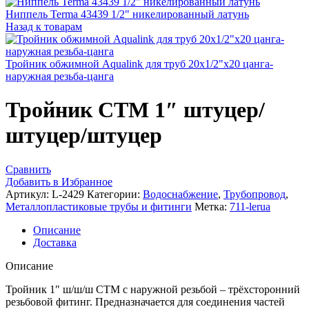
Ниппель Terma 43439 1/2" никелированный латунь
Назад к товарам
Тройник обжимной Aqualink для труб 20х1/2"х20 цанга-
наружная резьба-цанга
Тройник CTM 1″ штуцер/
штуцер/штуцер
Сравнить
Добавить в Избранное
Артикул:
L-2429
Категории:
Водоснабжение
,
Трубопровод
,
Металлопластиковые трубы и фитинги
Метка:
711-lerua
Описание
Доставка
Описание
Тройник 1″ ш/ш/ш CTM с наружной резьбой – трёхсторонний
резьбовой фитинг. Предназначается для соединения частей