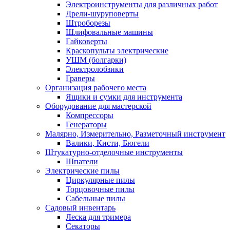
Электроинструменты для различных работ
Дрели-шуруповерты
Штроборезы
Шлифовальные машины
Гайковерты
Краскопульты электрические
УШМ (болгарки)
Электролобзики
Граверы
Организация рабочего места
Ящики и сумки для инструмента
Оборудование для мастерской
Компрессоры
Генераторы
Малярно, Измерительно, Разметочный инструмент
Валики, Кисти, Бюгели
Штукатурно-отделочные инструменты
Шпатели
Электрические пилы
Циркулярные пилы
Торцовочные пилы
Сабельные пилы
Садовый инвентарь
Леска для тримера
Секаторы