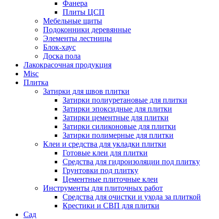
Фанера
Плиты ЦСП
Мебельные щиты
Подоконники деревянные
Элементы лестницы
Блок-хаус
Доска пола
Лакокрасочная продукция
Misc
Плитка
Затирки для швов плитки
Затирки полиуретановые для плитки
Затирки эпоксидные для плитки
Затирки цементные для плитки
Затирки силиконовые для плитки
Затирки полимерные для плитки
Клеи и средства для укладки плитки
Готовые клеи для плитки
Средства для гидроизоляции под плитку
Грунтовки под плитку
Цементные плиточные клеи
Инструменты для плиточных работ
Средства для очистки и ухода за плиткой
Крестики и СВП для плитки
Сад