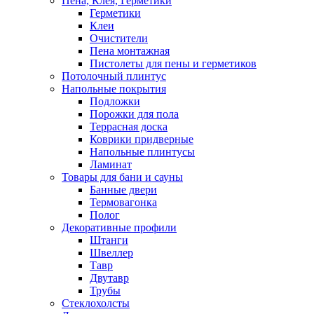
Пена, Клея, Герметики
Герметики
Клеи
Очистители
Пена монтажная
Пистолеты для пены и герметиков
Потолочный плинтус
Напольные покрытия
Подложки
Порожки для пола
Террасная доска
Коврики придверные
Напольные плинтусы
Ламинат
Товары для бани и сауны
Банные двери
Термовагонка
Полог
Декоративные профили
Штанги
Швеллер
Тавр
Двутавр
Трубы
Стеклохолсты