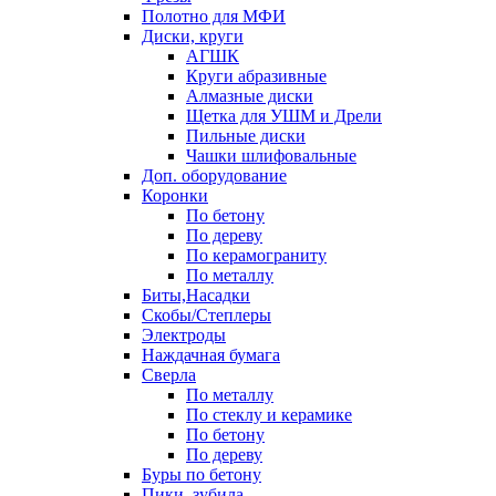
Полотно для МФИ
Диски, круги
АГШК
Круги абразивные
Алмазные диски
Щетка для УШМ и Дрели
Пильные диски
Чашки шлифовальные
Доп. оборудование
Коронки
По бетону
По дереву
По керамограниту
По металлу
Биты,Насадки
Скобы/Степлеры
Электроды
Наждачная бумага
Сверла
По металлу
По стеклу и керамике
По бетону
По дереву
Буры по бетону
Пики, зубила