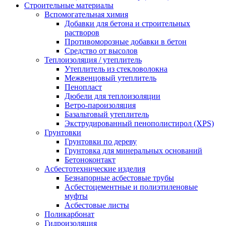
Строительные материалы
Вспомогательная химия
Добавки для бетона и строительных
растворов
Противоморозные добавки в бетон
Средство от высолов
Теплоизоляция / утеплитель
Утеплитель из стекловолокна
Межвенцовый утеплитель
Пенопласт
Дюбели для теплоизоляции
Ветро-пароизоляция
Базальтовый утеплитель
Экструдированный пенополистирол (XPS)
Грунтовки
Грунтовки по дереву
Грунтовка для минеральных оснований
Бетоноконтакт
Асбестотехнические изделия
Безнапорные асбестовые трубы
Асбестоцементные и полиэтиленовые
муфты
Асбестовые листы
Поликарбонат
Гидроизоляция