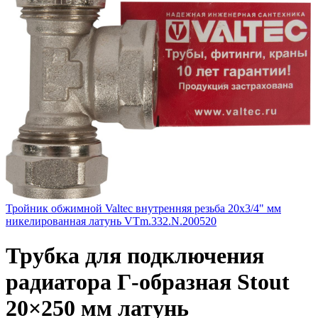
Тройник обжимной Valtec внутренняя резьба 20х3/4" мм
никелированная латунь VTm.332.N.200520
Трубка для подключения
радиатора Г-образная Stout
20×250 мм латунь