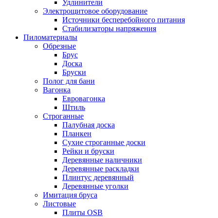
Удлинители
Электрощитовое оборудование
Источники бесперебойного питания
Стабилизаторы напряжения
Пиломатериалы
Обрезные
Брус
Доска
Бруски
Полог для бани
Вагонка
Евровагонка
Штиль
Строганные
Палубная доска
Планкен
Сухие строганные доски
Рейки и бруски
Деревянные наличники
Деревянные раскладки
Плинтус деревянный
Деревянные уголки
Имитация бруса
Листовые
Плиты OSB