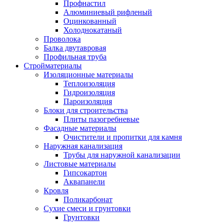
Профнастил
Алюминиевый рифленый
Оцинкованный
Холоднокатаный
Проволока
Балка двутавровая
Профильная труба
Стройматериалы
Изоляционные материалы
Теплоизоляция
Гидроизоляция
Пароизоляция
Блоки для строительства
Плиты пазогребневые
Фасадные материалы
Очистители и пропитки для камня
Наружная канализация
Трубы для наружной канализации
Листовые материалы
Гипсокартон
Аквапанели
Кровля
Поликарбонат
Сухие смеси и грунтовки
Грунтовки