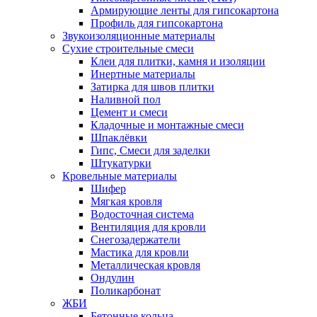
Армирующие ленты для гипсокартона
Профиль для гипсокартона
Звукоизоляционные материалы
Сухие строительные смеси
Клеи для плитки, камня и изоляции
Инертные материалы
Затирка для швов плитки
Наливной пол
Цемент и смеси
Кладочные и монтажные смеси
Шпаклёвки
Гипс, Смеси для заделки
Штукатурки
Кровельные материалы
Шифер
Мягкая кровля
Водосточная система
Вентиляция для кровли
Снегозадержатели
Мастика для кровли
Металлическая кровля
Ондулин
Поликарбонат
ЖБИ
Бетонные кольца