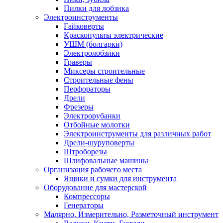
Пилки для лобзика
Электроинструменты
Гайковерты
Краскопульты электрические
УШМ (болгарки)
Электролобзики
Граверы
Миксеры строительные
Строительные фены
Перфораторы
Дрели
Фрезеры
Электрорубанки
Отбойные молотки
Электроинструменты для различных работ
Дрели-шуруповерты
Штроборезы
Шлифовальные машины
Организация рабочего места
Ящики и сумки для инструмента
Оборудование для мастерской
Компрессоры
Генераторы
Малярно, Измерительно, Разметочный инструмент