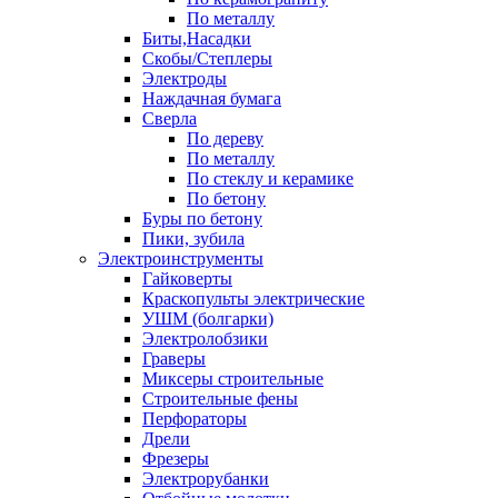
По металлу
Биты,Насадки
Скобы/Степлеры
Электроды
Наждачная бумага
Сверла
По дереву
По металлу
По стеклу и керамике
По бетону
Буры по бетону
Пики, зубила
Электроинструменты
Гайковерты
Краскопульты электрические
УШМ (болгарки)
Электролобзики
Граверы
Миксеры строительные
Строительные фены
Перфораторы
Дрели
Фрезеры
Электрорубанки