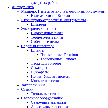
фасадных работ
Инструменты
Малярно, Измерительно, Разметочный инструмент
Валики, Кисти, Бюгели
Штукатурно-отделочные инструменты
Шпатели
Электрические пилы
Циркулярные пилы
Торцовочные пилы
Сабельные пилы
Садовый инвентарь
Шланги
Пятислойные Premium
Трехслойные Standart
Леска для тримера
Секаторы
Сучкорезы
Полив, Уход за газоном
Москитные сетки
Заклепочники
Станки
Точильные станки
Сварочное оборудование
Сварочные аппараты
Аксессуары для сварки