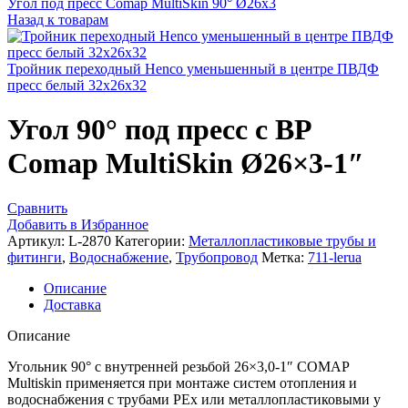
Угол под пресс Comap MultiSkin 90° Ø26x3
Назад к товарам
Тройник переходный Henco уменьшенный в центре ПВДФ
пресс белый 32x26x32
Угол 90° под пресс c ВР
Comap MultiSkin Ø26×3-1″
Сравнить
Добавить в Избранное
Артикул:
L-2870
Категории:
Металлопластиковые трубы и
фитинги
,
Водоснабжение
,
Трубопровод
Метка:
711-lerua
Описание
Доставка
Описание
Угольник 90° с внутренней резьбой 26×3,0-1″ COMAP
Multiskin применяется при монтаже систем отопления и
водоснабжения с трубами PEx или металлопластиковыми у