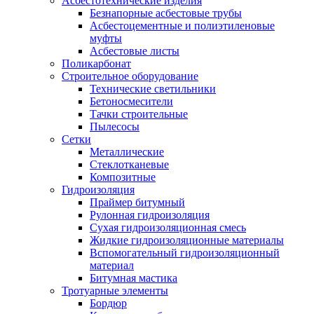
Асбестотехнические изделия
Безнапорные асбестовые трубы
Асбестоцементные и полиэтиленовые
муфты
Асбестовые листы
Поликарбонат
Строительное оборудование
Технические светильники
Бетоносмесители
Тачки строительные
Пылесосы
Сетки
Металлические
Стеклотканевые
Композитные
Гидроизоляция
Праймер битумный
Рулонная гидроизоляция
Сухая гидроизоляционная смесь
Жидкие гидроизоляционные материалы
Вспомогательный гидроизоляционный
материал
Битумная мастика
Тротуарные элементы
Бордюр