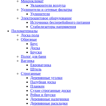
Микроклимат
Увлажнители воздуха
Удлинители и сетевые фильтры
Удлинители
Электрощитовое оборудование
Источники бесперебойного питания
Стабилизаторы напряжения
Пиломатериалы
Доска пола
Обрезные
Брус
Доска
Бруски
Полог для бани
Вагонка
Евровагонка
Штиль
Строганные
Деревянные уголки
Палубная доска
Планкен
Сухие строганные доски
Рейки и бруски
Деревянные наличники
Деревянные раскладки