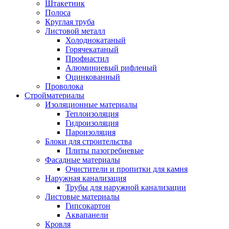
Штакетник
Полоса
Круглая труба
Листовой металл
Холоднокатаный
Горячекатаный
Профнастил
Алюминиевый рифленый
Оцинкованный
Проволока
Стройматериалы
Изоляционные материалы
Теплоизоляция
Гидроизоляция
Пароизоляция
Блоки для строительства
Плиты пазогребневые
Фасадные материалы
Очистители и пропитки для камня
Наружная канализация
Трубы для наружной канализации
Листовые материалы
Гипсокартон
Аквапанели
Кровля