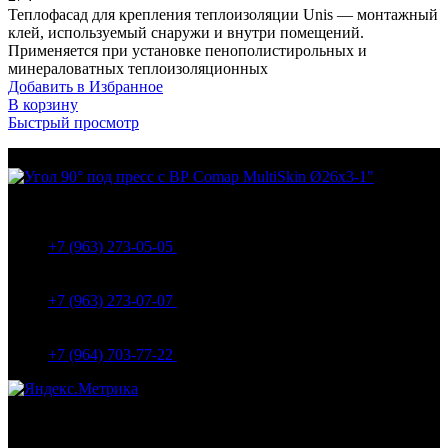
Теплофасад для крепления теплоизоляции Unis — монтажный
клей, используемый снаружи и внутри помещений.
Применяется при установке пенополистирольных и
минераловатных теплоизоляционных
Добавить в Избранное
В корзину
Быстрый просмотр
МО Домодедовский р-н Мкр. Барыбино ул. 1-Я
Вокзальная д.5А
+7 (963) 273-05-05
МО Домодедовский р-н Мкр. Барыбино ул. 1-Я
Вокзальная д.18
+7 (963) 273-07-07
МО Домодедово мкр Белые столбы ул. Щебанцево, дом
86
+7 (964) 703-77-22
Навигация