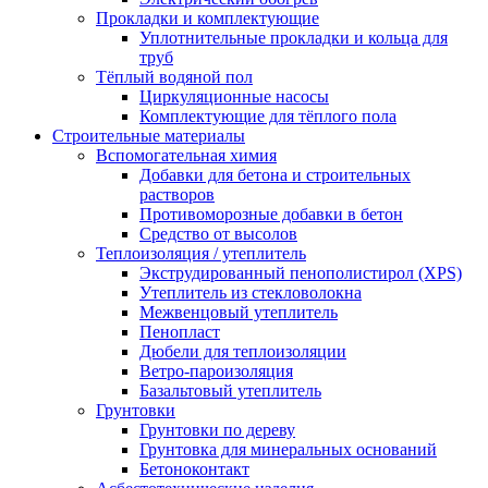
Прокладки и комплектующие
Уплотнительные прокладки и кольца для
труб
Тёплый водяной пол
Циркуляционные насосы
Комплектующие для тёплого пола
Строительные материалы
Вспомогательная химия
Добавки для бетона и строительных
растворов
Противоморозные добавки в бетон
Средство от высолов
Теплоизоляция / утеплитель
Экструдированный пенополистирол (XPS)
Утеплитель из стекловолокна
Межвенцовый утеплитель
Пенопласт
Дюбели для теплоизоляции
Ветро-пароизоляция
Базальтовый утеплитель
Грунтовки
Грунтовки по дереву
Грунтовка для минеральных оснований
Бетоноконтакт