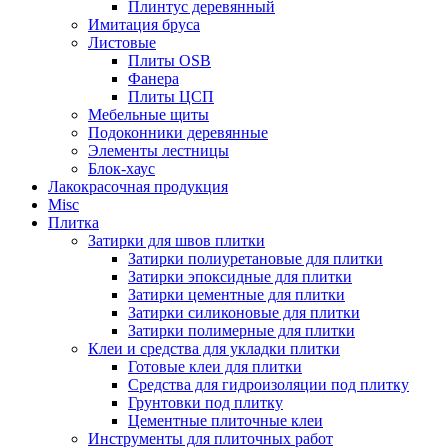
Плинтус деревянный
Имитация бруса
Листовые
Плиты OSB
Фанера
Плиты ЦСП
Мебельные щиты
Подоконники деревянные
Элементы лестницы
Блок-хаус
Лакокрасочная продукция
Misc
Плитка
Затирки для швов плитки
Затирки полиуретановые для плитки
Затирки эпоксидные для плитки
Затирки цементные для плитки
Затирки силиконовые для плитки
Затирки полимерные для плитки
Клеи и средства для укладки плитки
Готовые клеи для плитки
Средства для гидроизоляции под плитку
Грунтовки под плитку
Цементные плиточные клеи
Инструменты для плиточных работ