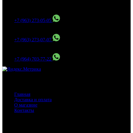
МО Домодедовский р-н Мкр. Барыбино ул. 1-Я
Вокзальная д.5А
+7 (963) 273-05-05
МО Домодедовский р-н Мкр. Барыбино ул. 1-Я
Вокзальная д.18
+7 (963) 273-07-07
МО Домодедово мкр Белые столбы ул. Щебанцево, дом
86
+7 (964) 703-77-22
Навигация
Главная
Доставка и оплата
О магазине
Контакты
Покупателям