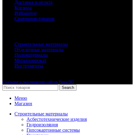
Доставка и оплата
Корзина
Избранное
Сравнение товаров
Каталог
Строительные материалы
Отделочные материалы
Пиломатериалы
Металлопрокат
Инструменты
2010-2024 © Интернет-магазин с лучшими ценами !
Создание и продвижение сайтов Parus DG
Search
Меню
Магазин
Строительные материалы
Асбестотехнические изделия
Гидроизоляция
Гипсокартонные системы