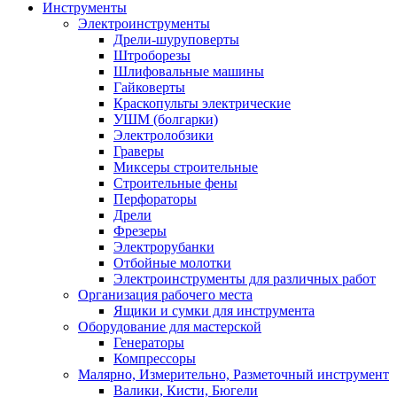
Инструменты
Электроинструменты
Дрели-шуруповерты
Штроборезы
Шлифовальные машины
Гайковерты
Краскопульты электрические
УШМ (болгарки)
Электролобзики
Граверы
Миксеры строительные
Строительные фены
Перфораторы
Дрели
Фрезеры
Электрорубанки
Отбойные молотки
Электроинструменты для различных работ
Организация рабочего места
Ящики и сумки для инструмента
Оборудование для мастерской
Генераторы
Компрессоры
Малярно, Измерительно, Разметочный инструмент
Валики, Кисти, Бюгели