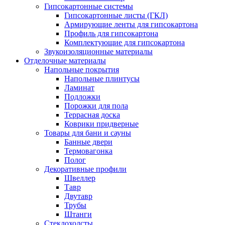
Гипсокартонные системы
Гипсокартонные листы (ГКЛ)
Армирующие ленты для гипсокартона
Профиль для гипсокартона
Комплектующие для гипсокартона
Звукоизоляционные материалы
Отделочные материалы
Напольные покрытия
Напольные плинтусы
Ламинат
Подложки
Порожки для пола
Террасная доска
Коврики придверные
Товары для бани и сауны
Банные двери
Термовагонка
Полог
Декоративные профили
Швеллер
Тавр
Двутавр
Трубы
Штанги
Стеклохолсты