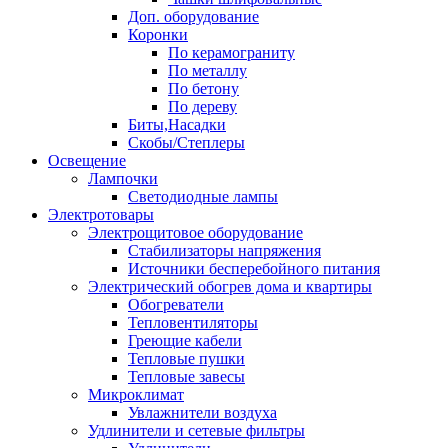
Доп. оборудование
Коронки
По керамограниту
По металлу
По бетону
По дереву
Биты,Насадки
Скобы/Степлеры
Освещение
Лампочки
Светодиодные лампы
Электротовары
Электрощитовое оборудование
Стабилизаторы напряжения
Источники бесперебойного питания
Электрический обогрев дома и квартиры
Обогреватели
Тепловентиляторы
Греющие кабели
Тепловые пушки
Тепловые завесы
Микроклимат
Увлажнители воздуха
Удлинители и сетевые фильтры