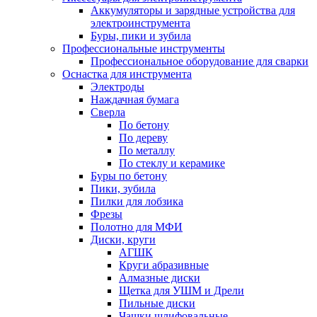
Аккумуляторы и зарядные устройства для
электроинструмента
Буры, пики и зубила
Профессиональные инструменты
Профессиональное оборудование для сварки
Оснастка для инструмента
Электроды
Наждачная бумага
Сверла
По бетону
По дереву
По металлу
По стеклу и керамике
Буры по бетону
Пики, зубила
Пилки для лобзика
Фрезы
Полотно для МФИ
Диски, круги
АГШК
Круги абразивные
Алмазные диски
Щетка для УШМ и Дрели
Пильные диски
Чашки шлифовальные