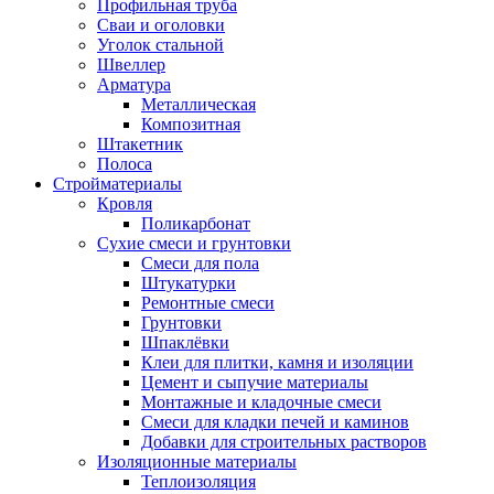
Профильная труба
Сваи и оголовки
Уголок стальной
Швеллер
Арматура
Металлическая
Композитная
Штакетник
Полоса
Стройматериалы
Кровля
Поликарбонат
Сухие смеси и грунтовки
Смеси для пола
Штукатурки
Ремонтные смеси
Грунтовки
Шпаклёвки
Клеи для плитки, камня и изоляции
Цемент и сыпучие материалы
Монтажные и кладочные смеси
Смеси для кладки печей и каминов
Добавки для строительных растворов
Изоляционные материалы
Теплоизоляция