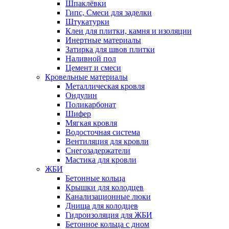
Шпаклёвки
Гипс, Смеси для заделки
Штукатурки
Клеи для плитки, камня и изоляции
Инертные материалы
Затирка для швов плитки
Наливной пол
Цемент и смеси
Кровельные материалы
Металлическая кровля
Ондулин
Поликарбонат
Шифер
Мягкая кровля
Водосточная система
Вентиляция для кровли
Снегозадержатели
Мастика для кровли
ЖБИ
Бетонные кольца
Крышки для колодцев
Канализационные люки
Днища для колодцев
Гидроизоляция для ЖБИ
Бетонное кольца с дном