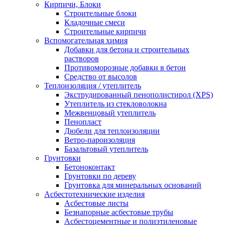
Кирпичи, Блоки
Строительные блоки
Кладочные смеси
Строительные кирпичи
Вспомогательная химия
Добавки для бетона и строительных
растворов
Противоморозные добавки в бетон
Средство от высолов
Теплоизоляция / утеплитель
Экструдированный пенополистирол (XPS)
Утеплитель из стекловолокна
Межвенцовый утеплитель
Пенопласт
Дюбели для теплоизоляции
Ветро-пароизоляция
Базальтовый утеплитель
Грунтовки
Бетоноконтакт
Грунтовки по дереву
Грунтовка для минеральных оснований
Асбестотехнические изделия
Асбестовые листы
Безнапорные асбестовые трубы
Асбестоцементные и полиэтиленовые