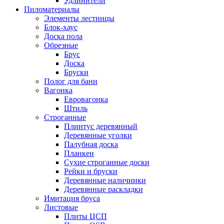
Удлинители
Пиломатериалы
Элементы лестницы
Блок-хаус
Доска пола
Обрезные
Брус
Доска
Бруски
Полог для бани
Вагонка
Евровагонка
Штиль
Строганные
Плинтус деревянный
Деревянные уголки
Палубная доска
Планкен
Сухие строганные доски
Рейки и бруски
Деревянные наличники
Деревянные раскладки
Имитация бруса
Листовые
Плиты ЦСП