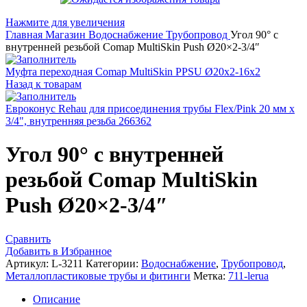
Нажмите для увеличения
Главная
Магазин
Водоснабжение
Трубопровод
Угол 90° с
внутренней резьбой Comap MultiSkin Push Ø20×2-3/4″
Муфта переходная Comap MultiSkin PPSU Ø20x2-16x2
Назад к товарам
Евроконус Rehau для присоединения трубы Flex/Pink 20 мм х
3/4", внутренняя резьба 266362
Угол 90° с внутренней
резьбой Comap MultiSkin
Push Ø20×2-3/4″
Сравнить
Добавить в Избранное
Артикул:
L-3211
Категории:
Водоснабжение
,
Трубопровод
,
Металлопластиковые трубы и фитинги
Метка:
711-lerua
Описание