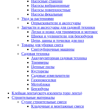
Насосные станции
Насосы вибрационные
Насосы поверхностные
Насосы фекальные
Уход за растениями
Опрыскиватели и аксессуары
Запчасти и аксессуары для садовой техники
Лески и ножи для триммеров и мотокос
Шнеки и удлинители для бензобуров
Цепи, шины и точилки для пил
Товары для уборки снега
Снегоуборочные машины
Садовая техника
Аккумуляторная садовая техника
Триммеры
Цепные пилы
Кусторезы
Садовые измельчители
Газонокосилки
Мотоблоки
Бензобуры
Клейкая лента(скотч,изолента,торц лента)
Строительные материалы
Сухие строительные смеси
Кладочные и монтажные смеси