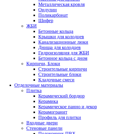
Металлическая кровля
Ондулин
Поликарбонат
Шифер
ЖБИ
Бетонные кольца
Крышки для колодцев
Канализационные люки
Днища для колодцев
Гидроизоляция для ЖБИ
Бетонное кольца с дном
Кирпичи, Блоки
Строительные кирпичи
Строительные блоки
Кладочные смеси
Отделочные материалы
Плитка
Керамический бордюр
Керамика
Керамическое панно и декор
Керамогранит
Профиль для плитки
Входные двери
Стеновые панели
Подоконник ПВХ