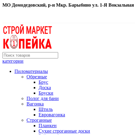
МО Домодедовский, р-н Мкр. Барыбино ул. 1-Я Вокзальная д. 
категории
Пиломатериалы
Обрезные
Брус
Доска
Бруски
Полог для бани
Вагонка
Штиль
Евровагонка
Строганные
Планкен
Сухие строганные доски