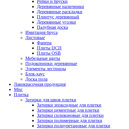
Рейки и бруски
Деревянные наличники
Деревянные раскладки
Плинтус деревянный
Деревянные уголки
Палубная доска
Имитация бруса
Листовые
Фанера
Плиты ЦСП
Плиты OSB
Мебельные щиты
Подоконники деревянные
Элементы лестницы
Блок-хаус
Доска пола
Лакокрасочная продукция
Misc
Плитка
Затирки для швов плитки
Затирки эпоксидные для плитки
Затирки цементные для плитки
Затирки силиконовые для плитки
Затирки полимерные для плитки
Затирки полиуретановые для плитки