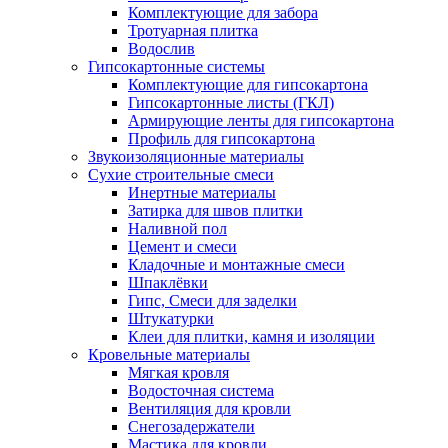
Комплектующие для забора
Тротуарная плитка
Водослив
Гипсокартонные системы
Комплектующие для гипсокартона
Гипсокартонные листы (ГКЛ)
Армирующие ленты для гипсокартона
Профиль для гипсокартона
Звукоизоляционные материалы
Сухие строительные смеси
Инертные материалы
Затирка для швов плитки
Наливной пол
Цемент и смеси
Кладочные и монтажные смеси
Шпаклёвки
Гипс, Смеси для заделки
Штукатурки
Клеи для плитки, камня и изоляции
Кровельные материалы
Мягкая кровля
Водосточная система
Вентиляция для кровли
Снегозадержатели
Мастика для кровли