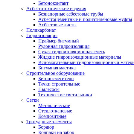
Бетоноконтакт
Асбестотехнические изделия
Безнапорные асбестовые трубы
Асбестоцементные и полиэтиленовые муфты
Асбестовые листы
Поликарбонат
Гидроизоляция
Праймер битумный
Рулонная гидроизоляция
Сухая гидроизоляционная смесь
Жидкие гидроизоляционные материалы
Вспомогательный гидроизоляционный матер
Битумная мастика
Строительное оборудование
Бетоносмесители
Тачки строительные
Пылесосы
Технические светильники
Сетки
Металлические
Стеклотканевые
Композитные
Тротуарные элементы
Бордюр
Колпаки на забор