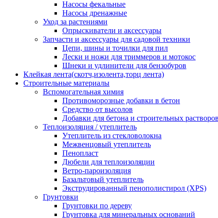
Насосы фекальные
Насосы дренажные
Уход за растениями
Опрыскиватели и аксессуары
Запчасти и аксессуары для садовой техники
Цепи, шины и точилки для пил
Лески и ножи для триммеров и мотокос
Шнеки и удлинители для бензобуров
Клейкая лента(скотч,изолента,торц лента)
Строительные материалы
Вспомогательная химия
Противоморозные добавки в бетон
Средство от высолов
Добавки для бетона и строительных растворо
Теплоизоляция / утеплитель
Утеплитель из стекловолокна
Межвенцовый утеплитель
Пенопласт
Дюбели для теплоизоляции
Ветро-пароизоляция
Базальтовый утеплитель
Экструдированный пенополистирол (XPS)
Грунтовки
Грунтовки по дереву
Грунтовка для минеральных оснований