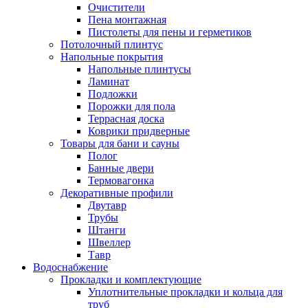
Очистители
Пена монтажная
Пистолеты для пены и герметиков
Потолочный плинтус
Напольные покрытия
Напольные плинтусы
Ламинат
Подложки
Порожки для пола
Террасная доска
Коврики придверные
Товары для бани и сауны
Полог
Банные двери
Термовагонка
Декоративные профили
Двутавр
Трубы
Штанги
Швеллер
Тавр
Водоснабжение
Прокладки и комплектующие
Уплотнительные прокладки и кольца для
труб