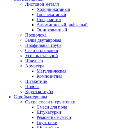
Листовой металл
Холоднокатаный
Горячекатаный
Профнастил
Алюминиевый рифленый
Оцинкованный
Проволока
Балка двутавровая
Профильная труба
Сваи и оголовки
Уголок стальной
Швеллер
Арматура
Металлическая
Композитная
Штакетник
Полоса
Круглая труба
Стройматериалы
Сухие смеси и грунтовки
Смеси для пола
Штукатурки
Ремонтные смеси
Грунтовки
Шпаклёвки