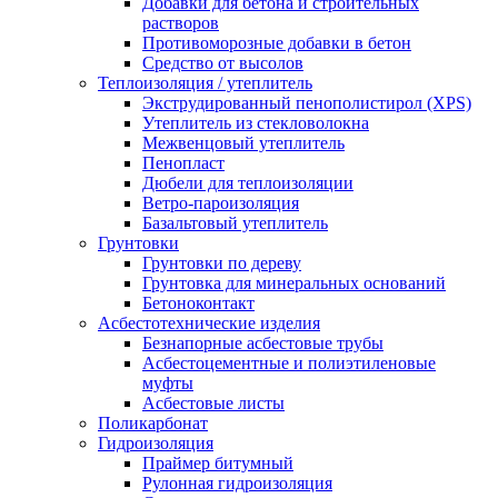
Добавки для бетона и строительных
растворов
Противоморозные добавки в бетон
Средство от высолов
Теплоизоляция / утеплитель
Экструдированный пенополистирол (XPS)
Утеплитель из стекловолокна
Межвенцовый утеплитель
Пенопласт
Дюбели для теплоизоляции
Ветро-пароизоляция
Базальтовый утеплитель
Грунтовки
Грунтовки по дереву
Грунтовка для минеральных оснований
Бетоноконтакт
Асбестотехнические изделия
Безнапорные асбестовые трубы
Асбестоцементные и полиэтиленовые
муфты
Асбестовые листы
Поликарбонат
Гидроизоляция
Праймер битумный
Рулонная гидроизоляция