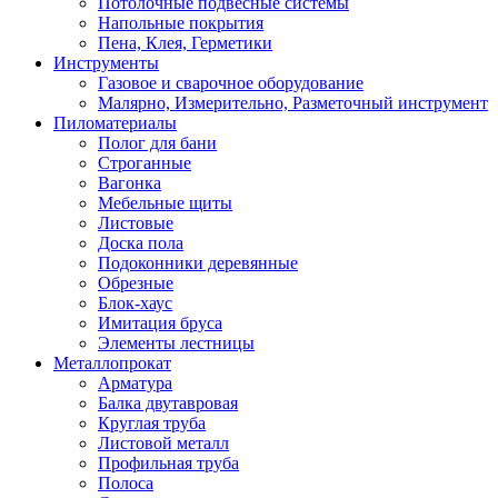
Потолочные подвесные системы
Напольные покрытия
Пена, Клея, Герметики
Инструменты
Газовое и сварочное оборудование
Малярно, Измерительно, Разметочный инструмент
Пиломатериалы
Полог для бани
Строганные
Вагонка
Мебельные щиты
Листовые
Доска пола
Подоконники деревянные
Обрезные
Блок-хаус
Имитация бруса
Элементы лестницы
Металлопрокат
Арматура
Балка двутавровая
Круглая труба
Листовой металл
Профильная труба
Полоса