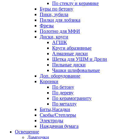
По стеклу и керамике
Буры по бетону
Пики, зубила
Пилки для лобзика
Фрезы
Полотно для МФИ
Диски, круги
АГШК
Круги абразивные
Алмазные диски
Щетка для УШМ и Дрели
Пильные диски
Чашки шлифовальные
Доп. оборудование
Коронки
По бетону
По дереву
По керамограниту
По металлу
Биты,Насадки
Скобы/Степлеры
Электроды
Наждачная бумага
Освещение
Лампочки