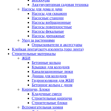
Бензобуры
Аккумуляторная садовая техника
Насосы для дома и дачи
Насосы для скважин
Насосные станции
Насосы вибрационные
Насосы поверхностные
Насосы фекальные
Насосы дренажные
Уход за растениями
Опрыскиватели и аксессуары
Клейкая лента(скотч,изолента,торц лента)
Строительные материалы
ЖБИ
Бетонные кольца
Крышки для колодцев
Канализационные люки
Днища для колодцев
Гидроизоляция для ЖБИ
Бетонное кольца с дном
Кирпичи, Блоки
Кладочные смеси
Строительные кирпичи
Строительные блоки
Вспомогательная химия