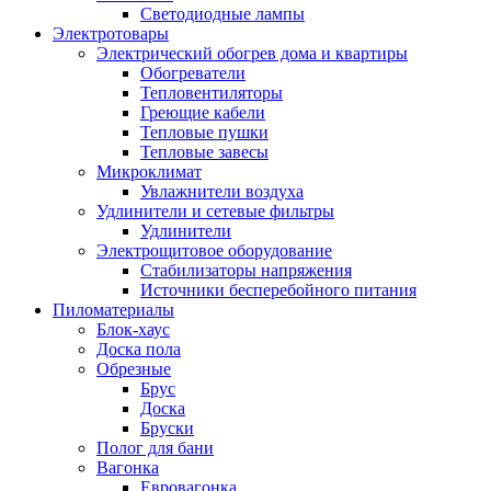
Светодиодные лампы
Электротовары
Электрический обогрев дома и квартиры
Обогреватели
Тепловентиляторы
Греющие кабели
Тепловые пушки
Тепловые завесы
Микроклимат
Увлажнители воздуха
Удлинители и сетевые фильтры
Удлинители
Электрощитовое оборудование
Стабилизаторы напряжения
Источники бесперебойного питания
Пиломатериалы
Блок-хаус
Доска пола
Обрезные
Брус
Доска
Бруски
Полог для бани
Вагонка
Евровагонка