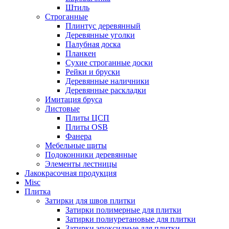
Штиль
Строганные
Плинтус деревянный
Деревянные уголки
Палубная доска
Планкен
Сухие строганные доски
Рейки и бруски
Деревянные наличники
Деревянные раскладки
Имитация бруса
Листовые
Плиты ЦСП
Плиты OSB
Фанера
Мебельные щиты
Подоконники деревянные
Элементы лестницы
Лакокрасочная продукция
Misc
Плитка
Затирки для швов плитки
Затирки полимерные для плитки
Затирки полиуретановые для плитки
Затирки эпоксидные для плитки