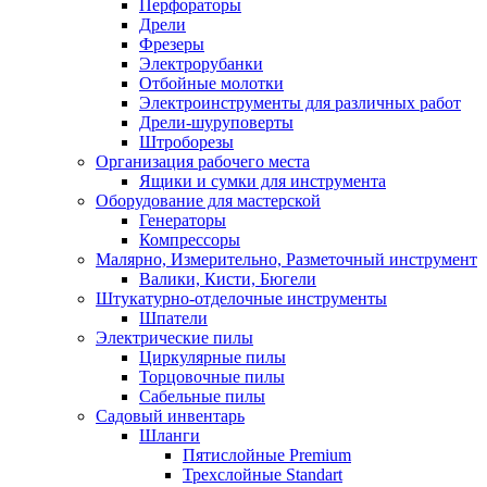
Перфораторы
Дрели
Фрезеры
Электрорубанки
Отбойные молотки
Электроинструменты для различных работ
Дрели-шуруповерты
Штроборезы
Организация рабочего места
Ящики и сумки для инструмента
Оборудование для мастерской
Генераторы
Компрессоры
Малярно, Измерительно, Разметочный инструмент
Валики, Кисти, Бюгели
Штукатурно-отделочные инструменты
Шпатели
Электрические пилы
Циркулярные пилы
Торцовочные пилы
Сабельные пилы
Садовый инвентарь
Шланги
Пятислойные Premium
Трехслойные Standart