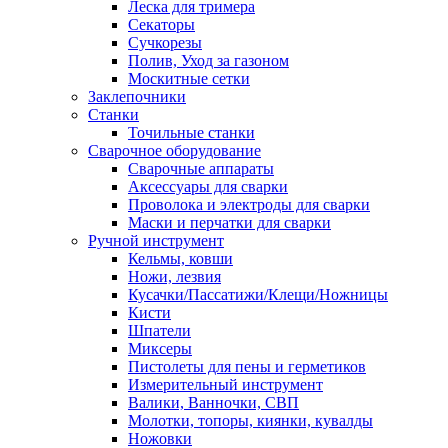
Леска для тримера
Секаторы
Сучкорезы
Полив, Уход за газоном
Москитные сетки
Заклепочники
Станки
Точильные станки
Сварочное оборудование
Сварочные аппараты
Аксессуары для сварки
Проволока и электроды для сварки
Маски и перчатки для сварки
Ручной инструмент
Кельмы, ковши
Ножи, лезвия
Кусачки/Пассатижи/Клещи/Ножницы
Кисти
Шпатели
Миксеры
Пистолеты для пены и герметиков
Измерительный инструмент
Валики, Ванночки, СВП
Молотки, топоры, киянки, кувалды
Ножовки