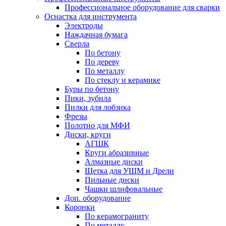
Профессиональное оборудование для сварки
Оснастка для инструмента
Электроды
Наждачная бумага
Сверла
По бетону
По дереву
По металлу
По стеклу и керамике
Буры по бетону
Пики, зубила
Пилки для лобзика
Фрезы
Полотно для МФИ
Диски, круги
АГШК
Круги абразивные
Алмазные диски
Щетка для УШМ и Дрели
Пильные диски
Чашки шлифовальные
Доп. оборудование
Коронки
По керамограниту
По металлу