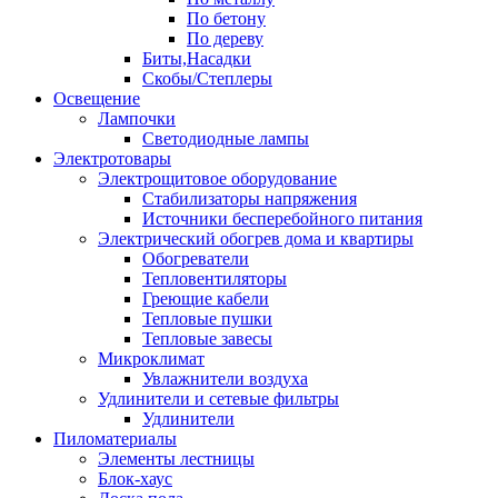
По бетону
По дереву
Биты,Насадки
Скобы/Степлеры
Освещение
Лампочки
Светодиодные лампы
Электротовары
Электрощитовое оборудование
Стабилизаторы напряжения
Источники бесперебойного питания
Электрический обогрев дома и квартиры
Обогреватели
Тепловентиляторы
Греющие кабели
Тепловые пушки
Тепловые завесы
Микроклимат
Увлажнители воздуха
Удлинители и сетевые фильтры
Удлинители
Пиломатериалы
Элементы лестницы
Блок-хаус