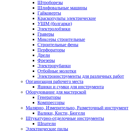
Штроборезы
Шлифовальные машины
Гайковерты
Краскопульты электрические
УШМ (болгарки)
Электролобзики
Граверы
Миксеры строительные
Строительные фены
Перфораторы
Дрели
Фрезеры
Электрорубанки
Отбойные молотки
Электроинструменты для различных работ
Организация рабочего места
Ящики и сумки для инструмента
Оборудование для мастерской
Генераторы
Компрессоры
Малярно, Измерительно, Разметочный инструмент
Валики, Кисти, Бюгели
Штукатурно-отделочные инструменты
Шпатели
Электрические пилы