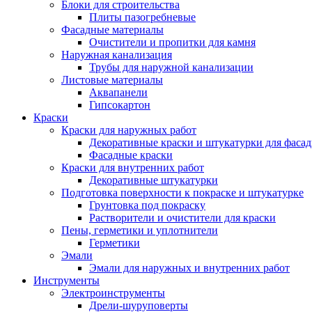
Блоки для строительства
Плиты пазогребневые
Фасадные материалы
Очистители и пропитки для камня
Наружная канализация
Трубы для наружной канализации
Листовые материалы
Аквапанели
Гипсокартон
Краски
Краски для наружных работ
Декоративные краски и штукатурки для фаса
Фасадные краски
Краски для внутренних работ
Декоративные штукатурки
Подготовка поверхности к покраске и штукатурке
Грунтовка под покраску
Растворители и очистители для краски
Пены, герметики и уплотнители
Герметики
Эмали
Эмали для наружных и внутренних работ
Инструменты
Электроинструменты
Дрели-шуруповерты