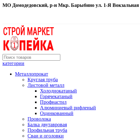
МО Домодедовский, р-н Мкр. Барыбино ул. 1-Я Вокзальная д. 
категории
Металлопрокат
Круглая труба
Листовой металл
Холоднокатаный
Горячекатаный
Профнастил
Алюминиевый рифленый
Оцинкованный
Проволока
Балка двутавровая
Профильная труба
Сваи и оголовки