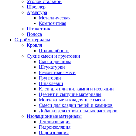
Уголок стальной
Швеллер
Арматура
Металлическая
Композитная
Штакетник
Полоса
Стройматериалы
Кровля
Поликарбонат
Сухие смеси и грунтовки
Смеси для пола
Штукатурки
Ремонтные смеси
Грунтовки
Шпаклёвки
Клеи для плитки, камня и изоляции
Цемент и сыпучие материалы
Монтажные и кладочные смеси
Смеси для кладки печей и каминов
Добавки для строительных растворов
Изоляционные материалы
Теплоизоляция
Гидроизоляция
Пароизоляция