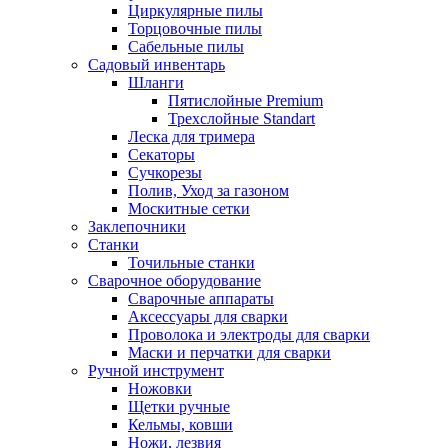
Циркулярные пилы
Торцовочные пилы
Сабельные пилы
Садовый инвентарь
Шланги
Пятислойные Premium
Трехслойные Standart
Леска для тримера
Секаторы
Сучкорезы
Полив, Уход за газоном
Москитные сетки
Заклепочники
Станки
Точильные станки
Сварочное оборудование
Сварочные аппараты
Аксессуары для сварки
Проволока и электроды для сварки
Маски и перчатки для сварки
Ручной инструмент
Ножовки
Щетки ручные
Кельмы, ковши
Ножи, лезвия