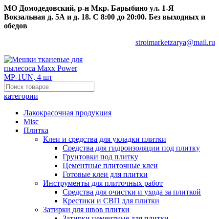
МО Домодедовский, р-н Мкр. Барыбино ул. 1-Я
Вокзальная д. 5А и д. 18. С 8:00 до 20:00. Без выходных и
обедов
stroimarketzarya@mail.ru
категории
Лакокрасочная продукция
Misc
Плитка
Клеи и средства для укладки плитки
Средства для гидроизоляции под плитку
Грунтовки под плитку
Цементные плиточные клеи
Готовые клеи для плитки
Инструменты для плиточных работ
Средства для очистки и ухода за плиткой
Крестики и СВП для плитки
Затирки для швов плитки
Затирки цементные для плитки