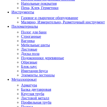
Напольные покрытия
Пена, Клея, Герметики
Инструменты
Газовое и сварочное оборудование
Малярно, Измерительно, Разметочный инструмент
Пиломатериалы
Полог для бани
Строганные
Вагонка
Мебельные щиты
Листовые
Доска пола
Подоконники деревянные
Обрезные
Блок-хаус
Имитация бруса
Элементы лестницы
Металлопрокат
Арматура
Балка двутавровая
Круглая труба
Листовой металл
Профильная труба
Полоса