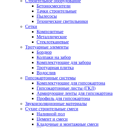
Строительное оборудование
Бетоносмесители
Тачки строительные
Пылесосы
Технические светильники
Сетки
Композитные
Металлические
Стеклотканевые
Тротуарные элементы
Бордюр
Колпаки на забор
Комплектующие для забора
Тротуарная плитка
Водослив
Гипсокартонные системы
Комплектующие для гипсокартона
Гипсокартонные листы (ГКЛ)
Армирующие ленты для гипсокартона
Профиль для гипсокартона
Звукоизоляционные материалы
Сухие строительные смеси
Наливной пол
Цемент и смеси
Кладочные и монтажные смеси