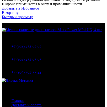
Широко применяется в быту и промышленности
Добавить в Избранное
В корзину
Быстрый просмотр
МО Домодедовский р-н Мкр. Барыбино ул. 1-Я
Вокзальная д.5А
+7 (963) 273-05-05
МО Домодедовский р-н Мкр. Барыбино ул. 1-Я
Вокзальная д.18
+7 (963) 273-07-07
МО Домодедово мкр Белые столбы ул. Щебанцево, дом
86
+7 (964) 703-77-22
Навигация
Главная
Доставка и оплата