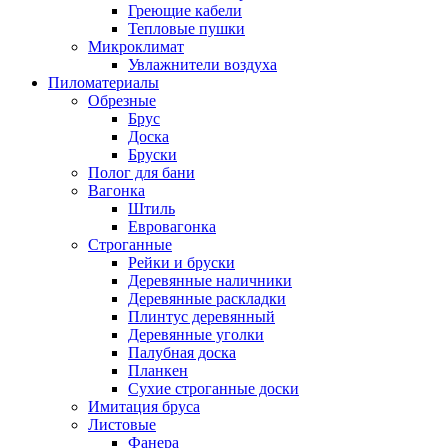
Греющие кабели
Тепловые пушки
Микроклимат
Увлажнители воздуха
Пиломатериалы
Обрезные
Брус
Доска
Бруски
Полог для бани
Вагонка
Штиль
Евровагонка
Строганные
Рейки и бруски
Деревянные наличники
Деревянные раскладки
Плинтус деревянный
Деревянные уголки
Палубная доска
Планкен
Сухие строганные доски
Имитация бруса
Листовые
Фанера