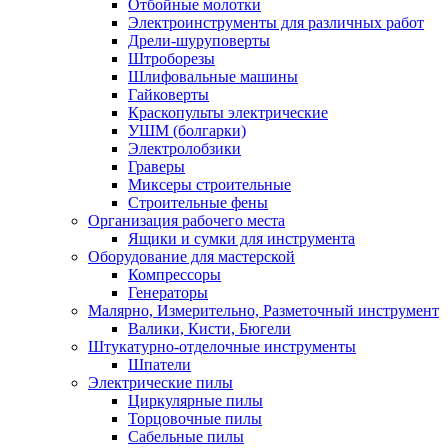
Отбойные молотки
Электроинструменты для различных работ
Дрели-шуруповерты
Штроборезы
Шлифовальные машины
Гайковерты
Краскопульты электрические
УШМ (болгарки)
Электролобзики
Граверы
Миксеры строительные
Строительные фены
Организация рабочего места
Ящики и сумки для инструмента
Оборудование для мастерской
Компрессоры
Генераторы
Малярно, Измерительно, Разметочный инструмент
Валики, Кисти, Бюгели
Штукатурно-отделочные инструменты
Шпатели
Электрические пилы
Циркулярные пилы
Торцовочные пилы
Сабельные пилы