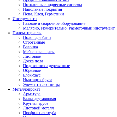
Потолочные подвесные системы
Напольные покрытия
Пена, Клея, Герметики
Инструменты
Газовое и сварочное оборудование
Малярно, Измерительно, Разметочный инструмент
Пиломатериалы
Полог для бани
Строганные
Вагонка
Мебельные щиты
Листовые
Доска пола
Подоконники деревянные
Обрезные
Блок-хаус
Имитация бруса
Элементы лестницы
Металлопрокат
Арматура
Балка двутавровая
Круглая труба
Листовой металл
Профильная труба