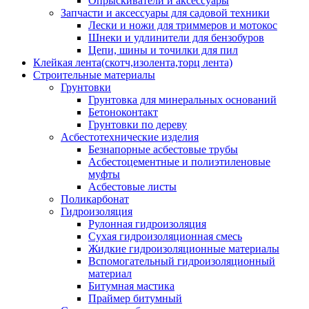
Опрыскиватели и аксессуары
Запчасти и аксессуары для садовой техники
Лески и ножи для триммеров и мотокос
Шнеки и удлинители для бензобуров
Цепи, шины и точилки для пил
Клейкая лента(скотч,изолента,торц лента)
Строительные материалы
Грунтовки
Грунтовка для минеральных оснований
Бетоноконтакт
Грунтовки по дереву
Асбестотехнические изделия
Безнапорные асбестовые трубы
Асбестоцементные и полиэтиленовые
муфты
Асбестовые листы
Поликарбонат
Гидроизоляция
Рулонная гидроизоляция
Сухая гидроизоляционная смесь
Жидкие гидроизоляционные материалы
Вспомогательный гидроизоляционный
материал
Битумная мастика
Праймер битумный