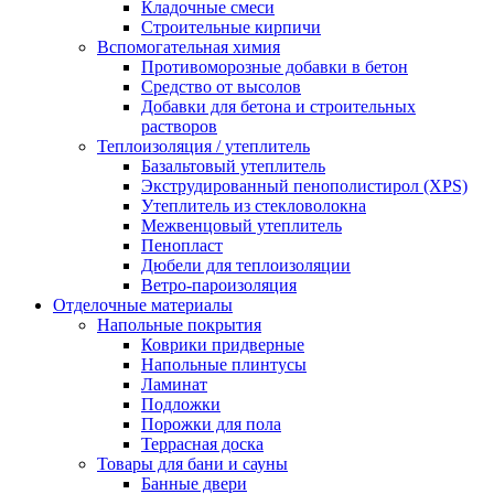
Кладочные смеси
Строительные кирпичи
Вспомогательная химия
Противоморозные добавки в бетон
Средство от высолов
Добавки для бетона и строительных
растворов
Теплоизоляция / утеплитель
Базальтовый утеплитель
Экструдированный пенополистирол (XPS)
Утеплитель из стекловолокна
Межвенцовый утеплитель
Пенопласт
Дюбели для теплоизоляции
Ветро-пароизоляция
Отделочные материалы
Напольные покрытия
Коврики придверные
Напольные плинтусы
Ламинат
Подложки
Порожки для пола
Террасная доска
Товары для бани и сауны
Банные двери