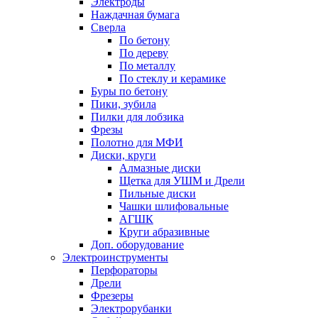
Электроды
Наждачная бумага
Сверла
По бетону
По дереву
По металлу
По стеклу и керамике
Буры по бетону
Пики, зубила
Пилки для лобзика
Фрезы
Полотно для МФИ
Диски, круги
Алмазные диски
Щетка для УШМ и Дрели
Пильные диски
Чашки шлифовальные
АГШК
Круги абразивные
Доп. оборудование
Электроинструменты
Перфораторы
Дрели
Фрезеры
Электрорубанки