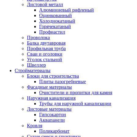
Листовой металл
Алюминиевый рифленый
Оцинкованный
Холоднокатаный
Горячекатаный
Профнастил
Проволока
Балка двутавровая
Профильная труба
Сваи и оголовки
Уголок стальной
Швеллер
Стройматериалы
Блоки для строительства
Плиты пазогребневые
Фасадные материалы
Очистители и пропитки для камня
Наружная канализация
Трубы для наружной канализации
Листовые материалы
Гипсокартон
Аквапанели
Кровля
Поликарбонат
Сухие смеси и грунтовки