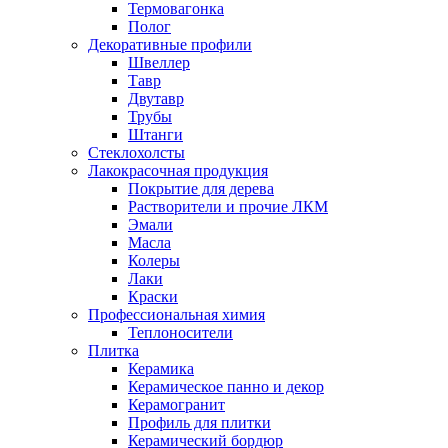
Термовагонка
Полог
Декоративные профили
Швеллер
Тавр
Двутавр
Трубы
Штанги
Стеклохолсты
Лакокрасочная продукция
Покрытие для дерева
Растворители и прочие ЛКМ
Эмали
Масла
Колеры
Лаки
Краски
Профессиональная химия
Теплоносители
Плитка
Керамика
Керамическое панно и декор
Керамогранит
Профиль для плитки
Керамический бордюр