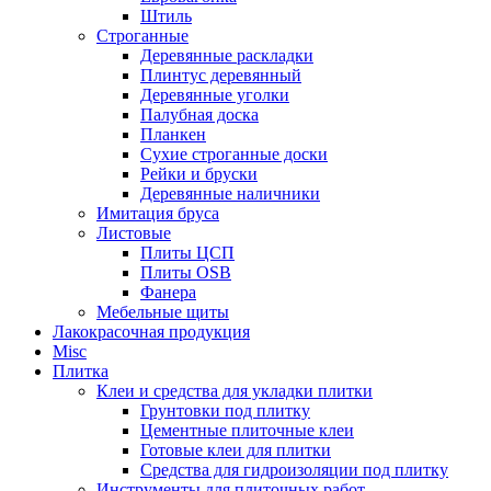
Штиль
Строганные
Деревянные раскладки
Плинтус деревянный
Деревянные уголки
Палубная доска
Планкен
Сухие строганные доски
Рейки и бруски
Деревянные наличники
Имитация бруса
Листовые
Плиты ЦСП
Плиты OSB
Фанера
Мебельные щиты
Лакокрасочная продукция
Misc
Плитка
Клеи и средства для укладки плитки
Грунтовки под плитку
Цементные плиточные клеи
Готовые клеи для плитки
Средства для гидроизоляции под плитку
Инструменты для плиточных работ