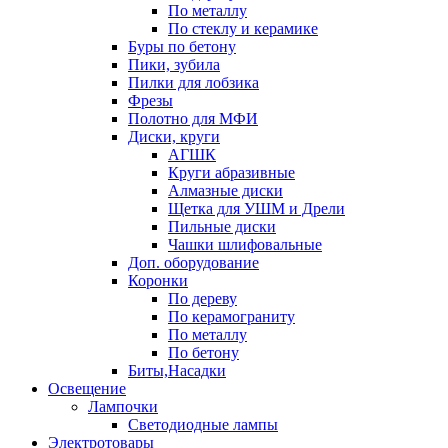
По металлу
По стеклу и керамике
Буры по бетону
Пики, зубила
Пилки для лобзика
Фрезы
Полотно для МФИ
Диски, круги
АГШК
Круги абразивные
Алмазные диски
Щетка для УШМ и Дрели
Пильные диски
Чашки шлифовальные
Доп. оборудование
Коронки
По дереву
По керамограниту
По металлу
По бетону
Биты,Насадки
Освещение
Лампочки
Светодиодные лампы
Электротовары