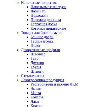
Напольные покрытия
Напольные плинтусы
Ламинат
Подложки
Порожки для пола
Террасная доска
Коврики придверные
Товары для бани и сауны
Банные двери
Термовагонка
Полог
Декоративные профили
Швеллер
Тавр
Двутавр
Трубы
Штанги
Стеклохолсты
Лакокрасочная продукция
Растворители и прочие ЛКМ
Эмали
Масла
Колеры
Лаки
Краски