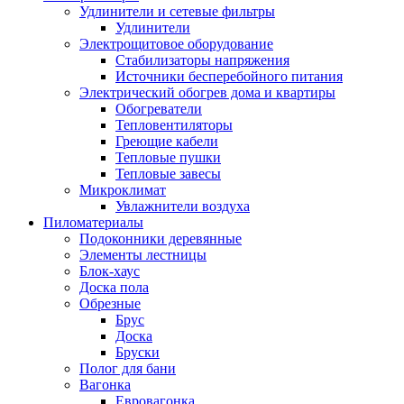
Удлинители и сетевые фильтры
Удлинители
Электрощитовое оборудование
Стабилизаторы напряжения
Источники бесперебойного питания
Электрический обогрев дома и квартиры
Обогреватели
Тепловентиляторы
Греющие кабели
Тепловые пушки
Тепловые завесы
Микроклимат
Увлажнители воздуха
Пиломатериалы
Подоконники деревянные
Элементы лестницы
Блок-хаус
Доска пола
Обрезные
Брус
Доска
Бруски
Полог для бани
Вагонка
Евровагонка