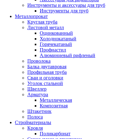
Инструменты и аксессуары для труб
Инструменты для труб
Металлопрокат
Круглая труба
Листовой металл
Оцинкованный
Холоднокатаный
Горячекатаный
Профнастил
Алюминиевый рифленый
Проволока
Балка двутавровая
Профильная труба
Сваи и оголовки
Уголок стальной
Швеллер
Арматура
Металлическая
Композитная
Штакетник
Полоса
Стройматериалы
Кровля
Поликарбонат