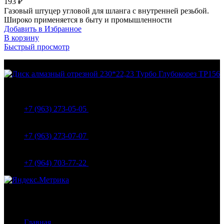
193
₽
Газовый штуцер угловой для шланга с внутренней резьбой.
Широко применяется в быту и промышленности
Добавить в Избранное
В корзину
Быстрый просмотр
МО Домодедовский р-н Мкр. Барыбино ул. 1-Я
Вокзальная д.5А
+7 (963) 273-05-05
МО Домодедовский р-н Мкр. Барыбино ул. 1-Я
Вокзальная д.18
+7 (963) 273-07-07
МО Домодедово мкр Белые столбы ул. Щебанцево, дом
86
+7 (964) 703-77-22
Навигация
Главная