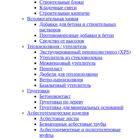
Строительные блоки
Кладочные смеси
Строительные кирпичи
Вспомогательная химия
Добавки для бетона и строительных
растворов
Противоморозные добавки в бетон
Средство от высолов
Теплоизоляция / утеплитель
Экструдированный пенополистирол (XPS)
Утеплитель из стекловолокна
Межвенцовый утеплитель
Пенопласт
Дюбели для теплоизоляции
Ветро-пароизоляция
Базальтовый утеплитель
Грунтовки
Бетоноконтакт
Грунтовки по дереву
Грунтовка для минеральных оснований
Асбестотехнические изделия
Асбестовые листы
Безнапорные асбестовые трубы
Асбестоцементные и полиэтиленовые
муфты