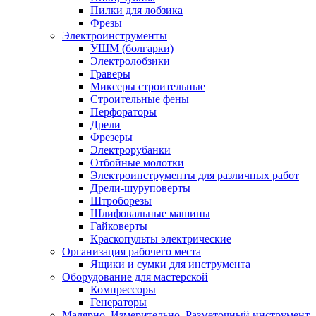
Пилки для лобзика
Фрезы
Электроинструменты
УШМ (болгарки)
Электролобзики
Граверы
Миксеры строительные
Строительные фены
Перфораторы
Дрели
Фрезеры
Электрорубанки
Отбойные молотки
Электроинструменты для различных работ
Дрели-шуруповерты
Штроборезы
Шлифовальные машины
Гайковерты
Краскопульты электрические
Организация рабочего места
Ящики и сумки для инструмента
Оборудование для мастерской
Компрессоры
Генераторы
Малярно, Измерительно, Разметочный инструмент