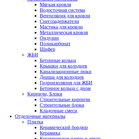
Мягкая кровля
Водосточная система
Вентиляция для кровли
Снегозадержатели
Мастика для кровли
Металлическая кровля
Ондулин
Поликарбонат
Шифер
ЖБИ
Бетонные кольца
Крышки для колодцев
Канализационные люки
Днища для колодцев
Гидроизоляция для ЖБИ
Бетонное кольца с дном
Кирпичи, Блоки
Строительные кирпичи
Строительные блоки
Кладочные смеси
Отделочные материалы
Плитка
Керамический бордюр
Керамика
Керамическое панно и декор