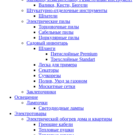
Валики, Кисти, Бюгели
Штукатурно-отделочные инструменты
Шпатели
Электрические пилы
Торцовочные пилы
Сабельные пилы
Циркулярные пилы
Садовый инвентарь
Шланги
Пятислойные Premium
Трехслойные Standart
Леска для тримера
Секаторы
Сучкорезы
Полив, Уход за газоном
Москитные сетки
Заклепочники
Освещение
Лампочки
Светодиодные лампы
Электротовары
Электрический обогрев дома и квартиры
Греющие кабели
Тепловые пушки