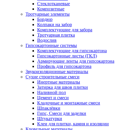
Стеклотканевые
Композитные
Тротуарные элементы
Бордюр
Колпаки на забор
Комплектующие для забора
Тротуарная плитка
Водослив
Гипсокартонные системы
Комплектующие для гипсокартона
Гипсокартонные листы (ГКЛ)
Армирующие ленты для гипсокартона
Профиль для гипсокартона
Звукоизоляционные материалы
Сухие строительные смеси
Инертные материалы
Затирка для швов плитки
Наливной пол
Цемент и смеси
Кладочные и монтажные смеси
Шпаклёвки
Гипс, Смеси для заделки
Штукатурки
Клеи для плитки, камня и изоляции
Кровельные материалы