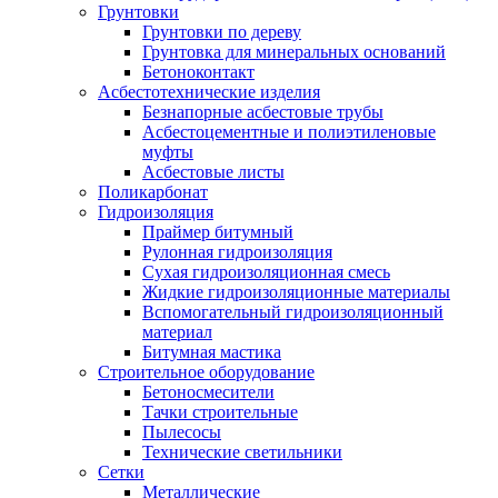
Грунтовки
Грунтовки по дереву
Грунтовка для минеральных оснований
Бетоноконтакт
Асбестотехнические изделия
Безнапорные асбестовые трубы
Асбестоцементные и полиэтиленовые
муфты
Асбестовые листы
Поликарбонат
Гидроизоляция
Праймер битумный
Рулонная гидроизоляция
Сухая гидроизоляционная смесь
Жидкие гидроизоляционные материалы
Вспомогательный гидроизоляционный
материал
Битумная мастика
Строительное оборудование
Бетоносмесители
Тачки строительные
Пылесосы
Технические светильники
Сетки
Металлические