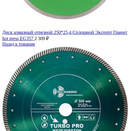
Диск алмазный отрезной 250*25,4 Сплошной Эксперт Гранит
hot press EG357
2 309
₽
Назад к товарам