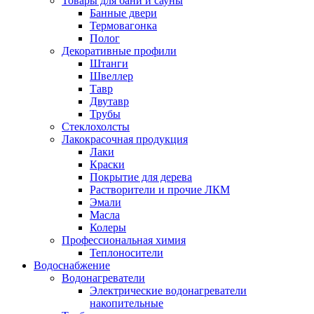
Товары для бани и сауны
Банные двери
Термовагонка
Полог
Декоративные профили
Штанги
Швеллер
Тавр
Двутавр
Трубы
Стеклохолсты
Лакокрасочная продукция
Лаки
Краски
Покрытие для дерева
Растворители и прочие ЛКМ
Эмали
Масла
Колеры
Профессиональная химия
Теплоносители
Водоснабжение
Водонагреватели
Электрические водонагреватели
накопительные