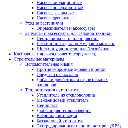
Насосы вибрационные
Насосы поверхностные
Насосы фекальные
Насосы дренажные
Уход за растениями
Опрыскиватели и аксессуары
Запчасти и аксессуары для садовой техники
Цепи, шины и точилки для пил
Лески и ножи для триммеров и мотокос
Шнеки и удлинители для бензобуров
Клейкая лента(скотч,изолента,торц лента)
Строительные материалы
Вспомогательная химия
Противоморозные добавки в бетон
Средство от высолов
Добавки для бетона и строительных
растворов
Теплоизоляция / утеплитель
Утеплитель из стекловолокна
Межвенцовый утеплитель
Пенопласт
Дюбели для теплоизоляции
Ветро-пароизоляция
Базальтовый утеплитель
Экструдированный пенополистирол (XPS)