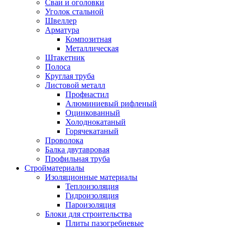
Сваи и оголовки
Уголок стальной
Швеллер
Арматура
Композитная
Металлическая
Штакетник
Полоса
Круглая труба
Листовой металл
Профнастил
Алюминиевый рифленый
Оцинкованный
Холоднокатаный
Горячекатаный
Проволока
Балка двутавровая
Профильная труба
Стройматериалы
Изоляционные материалы
Теплоизоляция
Гидроизоляция
Пароизоляция
Блоки для строительства
Плиты пазогребневые