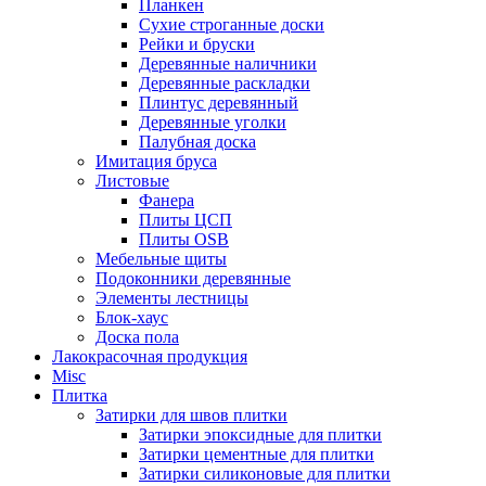
Планкен
Сухие строганные доски
Рейки и бруски
Деревянные наличники
Деревянные раскладки
Плинтус деревянный
Деревянные уголки
Палубная доска
Имитация бруса
Листовые
Фанера
Плиты ЦСП
Плиты OSB
Мебельные щиты
Подоконники деревянные
Элементы лестницы
Блок-хаус
Доска пола
Лакокрасочная продукция
Misc
Плитка
Затирки для швов плитки
Затирки эпоксидные для плитки
Затирки цементные для плитки
Затирки силиконовые для плитки