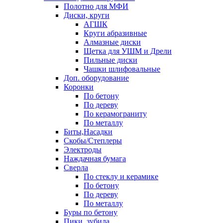
Полотно для МФИ
Диски, круги
АГШК
Круги абразивные
Алмазные диски
Щетка для УШМ и Дрели
Пильные диски
Чашки шлифовальные
Доп. оборудование
Коронки
По бетону
По дереву
По керамограниту
По металлу
Биты,Насадки
Скобы/Степлеры
Электроды
Наждачная бумага
Сверла
По стеклу и керамике
По бетону
По дереву
По металлу
Буры по бетону
Пики, зубила