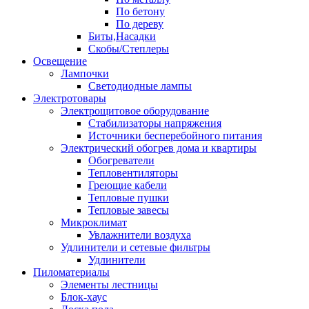
По бетону
По дереву
Биты,Насадки
Скобы/Степлеры
Освещение
Лампочки
Светодиодные лампы
Электротовары
Электрощитовое оборудование
Стабилизаторы напряжения
Источники бесперебойного питания
Электрический обогрев дома и квартиры
Обогреватели
Тепловентиляторы
Греющие кабели
Тепловые пушки
Тепловые завесы
Микроклимат
Увлажнители воздуха
Удлинители и сетевые фильтры
Удлинители
Пиломатериалы
Элементы лестницы
Блок-хаус