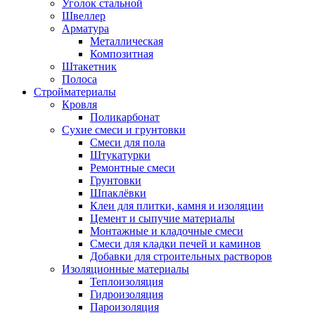
Уголок стальной
Швеллер
Арматура
Металлическая
Композитная
Штакетник
Полоса
Стройматериалы
Кровля
Поликарбонат
Сухие смеси и грунтовки
Смеси для пола
Штукатурки
Ремонтные смеси
Грунтовки
Шпаклёвки
Клеи для плитки, камня и изоляции
Цемент и сыпучие материалы
Монтажные и кладочные смеси
Смеси для кладки печей и каминов
Добавки для строительных растворов
Изоляционные материалы
Теплоизоляция
Гидроизоляция
Пароизоляция