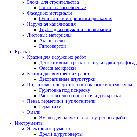
Блоки для строительства
Плиты пазогребневые
Фасадные материалы
Очистители и пропитки для камня
Наружная канализация
Трубы для наружной канализации
Листовые материалы
Аквапанели
Гипсокартон
Краски
Краски для наружных работ
Декоративные краски и штукатурки для фаса
Фасадные краски
Краски для внутренних работ
Декоративные штукатурки
Подготовка поверхности к покраске и штукатурке
Грунтовка под покраску
Растворители и очистители для краски
Пены, герметики и уплотнители
Герметики
Эмали
Эмали для наружных и внутренних работ
Инструменты
Электроинструменты
Дрели-шуруповерты