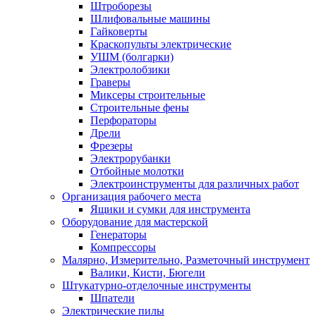
Штроборезы
Шлифовальные машины
Гайковерты
Краскопульты электрические
УШМ (болгарки)
Электролобзики
Граверы
Миксеры строительные
Строительные фены
Перфораторы
Дрели
Фрезеры
Электрорубанки
Отбойные молотки
Электроинструменты для различных работ
Организация рабочего места
Ящики и сумки для инструмента
Оборудование для мастерской
Генераторы
Компрессоры
Малярно, Измерительно, Разметочный инструмент
Валики, Кисти, Бюгели
Штукатурно-отделочные инструменты
Шпатели
Электрические пилы