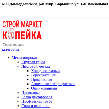
МО Домодедовский, р-н Мкр. Барыбино ул. 1-Я Вокзальная д. 
категории
Металлопрокат
Круглая труба
Листовой металл
Холоднокатаный
Горячекатаный
Профнастил
Алюминиевый рифленый
Оцинкованный
Проволока
Балка двутавровая
Профильная труба
Сваи и оголовки