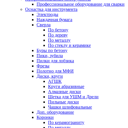
Профессиональное оборудование для сварки
Оснастка для инструмента
Электроды
Наждачная бумага
Сверла
По бетону
По дереву
По металлу
По стеклу и керамике
Буры по бетону
Пики, зубила
Пилки для лобзика
Фрезы
Полотно для МФИ
Диски, круги
АГШК
Круги абразивные
Алмазные диски
Щетка для УШМ и Дрели
Пильные диски
Чашки шлифовальные
Доп. оборудование
Коронки
По керамограниту
По металлу