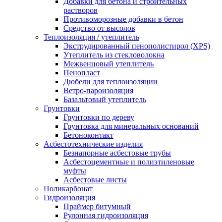
Добавки для бетона и строительных
растворов
Противоморозные добавки в бетон
Средство от высолов
Теплоизоляция / утеплитель
Экструдированный пенополистирол (XPS)
Утеплитель из стекловолокна
Межвенцовый утеплитель
Пенопласт
Дюбели для теплоизоляции
Ветро-пароизоляция
Базальтовый утеплитель
Грунтовки
Грунтовки по дереву
Грунтовка для минеральных оснований
Бетоноконтакт
Асбестотехнические изделия
Безнапорные асбестовые трубы
Асбестоцементные и полиэтиленовые
муфты
Асбестовые листы
Поликарбонат
Гидроизоляция
Праймер битумный
Рулонная гидроизоляция