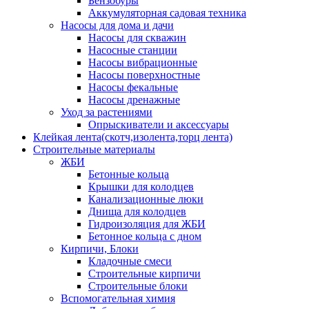
Бензобуры
Аккумуляторная садовая техника
Насосы для дома и дачи
Насосы для скважин
Насосные станции
Насосы вибрационные
Насосы поверхностные
Насосы фекальные
Насосы дренажные
Уход за растениями
Опрыскиватели и аксессуары
Клейкая лента(скотч,изолента,торц лента)
Строительные материалы
ЖБИ
Бетонные кольца
Крышки для колодцев
Канализационные люки
Днища для колодцев
Гидроизоляция для ЖБИ
Бетонное кольца с дном
Кирпичи, Блоки
Кладочные смеси
Строительные кирпичи
Строительные блоки
Вспомогательная химия