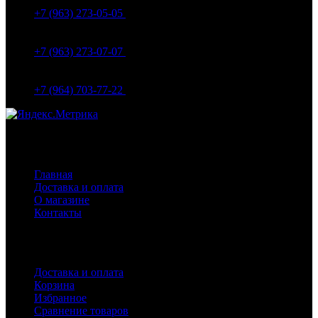
Вокзальная д.5А
+7 (963) 273-05-05
МО Домодедовский р-н Мкр. Барыбино ул. 1-Я
Вокзальная д.18
+7 (963) 273-07-07
МО Домодедово мкр Белые столбы ул. Щебанцево, дом
86
+7 (964) 703-77-22
Навигация
Главная
Доставка и оплата
О магазине
Контакты
Покупателям
Доставка и оплата
Корзина
Избранное
Сравнение товаров