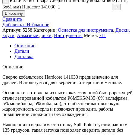
Количество товара Сверло по металлу кобальтовое (2 шт,
3х61 мм) Hardcore 141030
В корзину
Сравнить
Добавить в Избранное
Артикул:
5258
Категории:
Оснастка для инструмента
,
Диски,
круги
,
Алмазные диски
,
Инструменты
Метка:
711
Описание
Детали
Доставка
Описание
Сверло кобальтовое Hardcore 141030 предназначено для
дрелей. Используется для сверления отверстий в металле.
Оснастка изготовлена из высококачественной быстрорежущей
стали легированной кобальтом Р6М5К5/М35 (6% вольфрама,
5% молибдена, 5% кобальта), что обеспечивает высокую
жаропрочность сверла и позволяет проводить работы
повышенной сложности без охлаждения.
Наконечник сверла имеет заточку Split Point с углом равным
135 градусов, такая заточка позволяет сверлить детали без