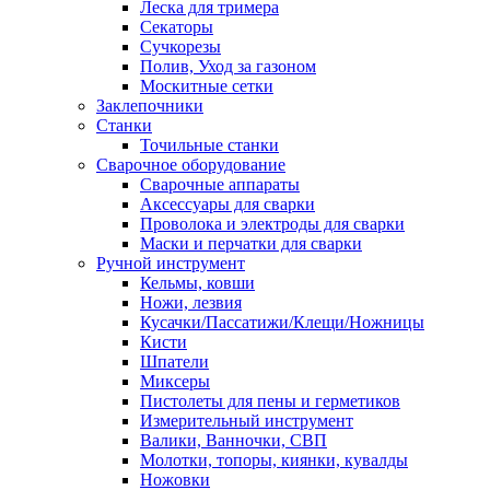
Леска для тримера
Секаторы
Сучкорезы
Полив, Уход за газоном
Москитные сетки
Заклепочники
Станки
Точильные станки
Сварочное оборудование
Сварочные аппараты
Аксессуары для сварки
Проволока и электроды для сварки
Маски и перчатки для сварки
Ручной инструмент
Кельмы, ковши
Ножи, лезвия
Кусачки/Пассатижи/Клещи/Ножницы
Кисти
Шпатели
Миксеры
Пистолеты для пены и герметиков
Измерительный инструмент
Валики, Ванночки, СВП
Молотки, топоры, киянки, кувалды
Ножовки