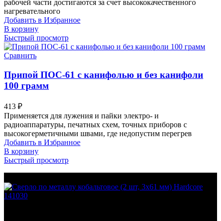
рабочей части достигаются за счет высококачественного
нагревательного
Добавить в Избранное
В корзину
Быстрый просмотр
Сравнить
Припой ПОС-61 с канифолью и без канифоли
100 грамм
413
₽
Применяется для лужения и пайки электро- и
радиоаппаратуры, печатных схем, точных приборов с
высокогерметичными швами, где недопустим перегрев
Добавить в Избранное
В корзину
Быстрый просмотр
МО Домодедовский р-н Мкр. Барыбино ул. 1-Я