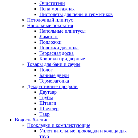
Очистители
Пена монтажная
Пистолеты для пены и герметиков
Потолочный плинтус
Напольные покрытия
Напольные плинтусы
Ламинат
Подложки
Порожки для пола
Террасная доска
Коврики придверные
Товары для бани и сауны
Полог
Банные двери
Термовагонка
Декоративные профили
Двутавр
Трубы
Штанги
Швеллер
Тавр
Водоснабжение
Прокладки и комплектующие
Уплотнительные прокладки и кольца для
труб