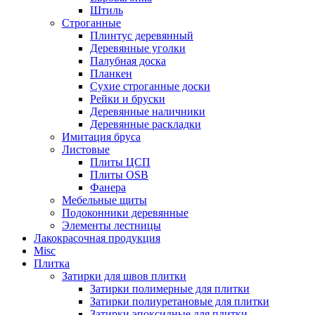
Штиль
Строганные
Плинтус деревянный
Деревянные уголки
Палубная доска
Планкен
Сухие строганные доски
Рейки и бруски
Деревянные наличники
Деревянные раскладки
Имитация бруса
Листовые
Плиты ЦСП
Плиты OSB
Фанера
Мебельные щиты
Подоконники деревянные
Элементы лестницы
Лакокрасочная продукция
Misc
Плитка
Затирки для швов плитки
Затирки полимерные для плитки
Затирки полиуретановые для плитки
Затирки эпоксидные для плитки