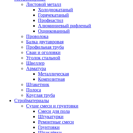
Листовой металл
Холоднокатаный
Горячекатаный
Профнастил
Алюминиевый рифленый
Оцинкованный
Проволока
Балка двутавровая
Профильная труба
Сваи и оголовки
Уголок стальной
Швеллер
Арматура
Металлическая
Композитная
Штакетник
Полоса
Круглая труба
Стройматериалы
Сухие смеси и грунтовки
Смеси для пола
Штукатурки
Ремонтные смеси
Грунтовки
Шпаклёвки