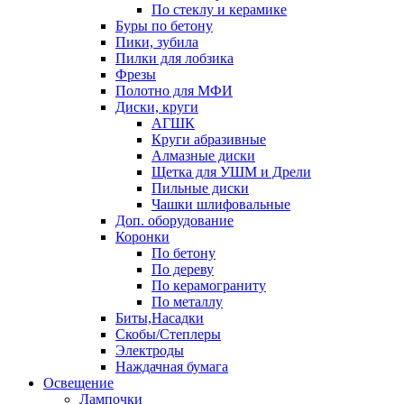
По стеклу и керамике
Буры по бетону
Пики, зубила
Пилки для лобзика
Фрезы
Полотно для МФИ
Диски, круги
АГШК
Круги абразивные
Алмазные диски
Щетка для УШМ и Дрели
Пильные диски
Чашки шлифовальные
Доп. оборудование
Коронки
По бетону
По дереву
По керамограниту
По металлу
Биты,Насадки
Скобы/Степлеры
Электроды
Наждачная бумага
Освещение
Лампочки