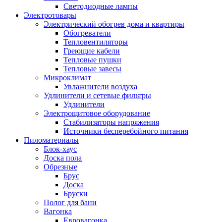
Светодиодные лампы
Электротовары
Электрический обогрев дома и квартиры
Обогреватели
Тепловентиляторы
Греющие кабели
Тепловые пушки
Тепловые завесы
Микроклимат
Увлажнители воздуха
Удлинители и сетевые фильтры
Удлинители
Электрощитовое оборудование
Стабилизаторы напряжения
Источники бесперебойного питания
Пиломатериалы
Блок-хаус
Доска пола
Обрезные
Брус
Доска
Бруски
Полог для бани
Вагонка
Евровагонка