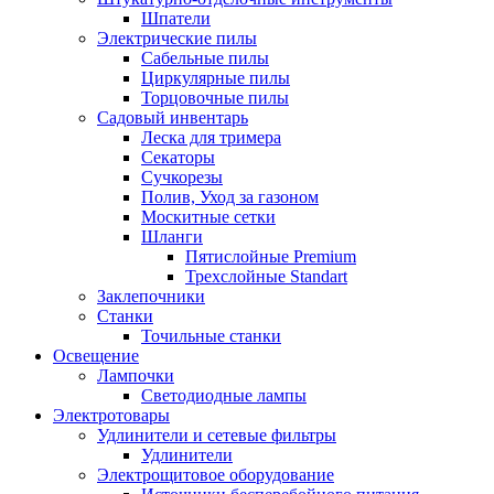
Шпатели
Электрические пилы
Сабельные пилы
Циркулярные пилы
Торцовочные пилы
Садовый инвентарь
Леска для тримера
Секаторы
Сучкорезы
Полив, Уход за газоном
Москитные сетки
Шланги
Пятислойные Premium
Трехслойные Standart
Заклепочники
Станки
Точильные станки
Освещение
Лампочки
Светодиодные лампы
Электротовары
Удлинители и сетевые фильтры
Удлинители
Электрощитовое оборудование