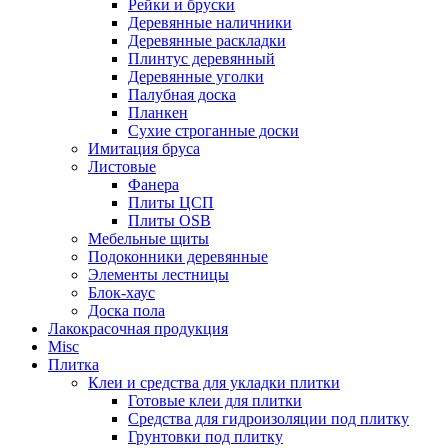
Рейки и бруски
Деревянные наличники
Деревянные раскладки
Плинтус деревянный
Деревянные уголки
Палубная доска
Планкен
Сухие строганные доски
Имитация бруса
Листовые
Фанера
Плиты ЦСП
Плиты OSB
Мебельные щиты
Подоконники деревянные
Элементы лестницы
Блок-хаус
Доска пола
Лакокрасочная продукция
Misc
Плитка
Клеи и средства для укладки плитки
Готовые клеи для плитки
Средства для гидроизоляции под плитку
Грунтовки под плитку