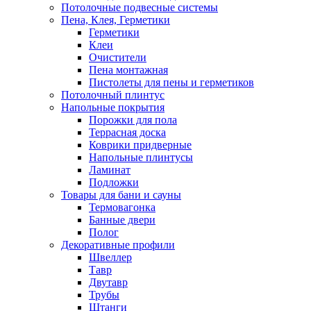
Потолочные подвесные системы
Пена, Клея, Герметики
Герметики
Клеи
Очистители
Пена монтажная
Пистолеты для пены и герметиков
Потолочный плинтус
Напольные покрытия
Порожки для пола
Террасная доска
Коврики придверные
Напольные плинтусы
Ламинат
Подложки
Товары для бани и сауны
Термовагонка
Банные двери
Полог
Декоративные профили
Швеллер
Тавр
Двутавр
Трубы
Штанги