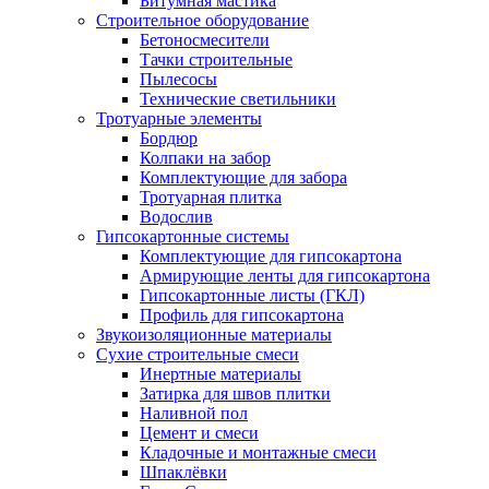
Битумная мастика
Строительное оборудование
Бетоносмесители
Тачки строительные
Пылесосы
Технические светильники
Тротуарные элементы
Бордюр
Колпаки на забор
Комплектующие для забора
Тротуарная плитка
Водослив
Гипсокартонные системы
Комплектующие для гипсокартона
Армирующие ленты для гипсокартона
Гипсокартонные листы (ГКЛ)
Профиль для гипсокартона
Звукоизоляционные материалы
Сухие строительные смеси
Инертные материалы
Затирка для швов плитки
Наливной пол
Цемент и смеси
Кладочные и монтажные смеси
Шпаклёвки