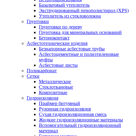
Базальтовый утеплитель
Экструдированный пенополистирол (XPS)
Утеплитель из стекловолокна
Грунтовки
Грунтовки по дереву
Грунтовка для минеральных оснований
Бетоноконтакт
Асбестотехнические изделия
Безнапорные асбестовые трубы
Асбестоцементные и полиэтиленовые
муфты
Асбестовые листы
Поликарбонат
Сетки
Металлические
Стеклотканевые
Композитные
Гидроизоляция
Праймер битумный
Рулонная гидроизоляция
Сухая гидроизоляционная смесь
Жидкие гидроизоляционные материалы
Вспомогательный гидроизоляционный
материал