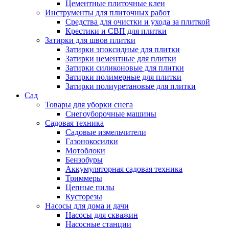
Цементные плиточные клеи
Инструменты для плиточных работ
Средства для очистки и ухода за плиткой
Крестики и СВП для плитки
Затирки для швов плитки
Затирки эпоксидные для плитки
Затирки цементные для плитки
Затирки силиконовые для плитки
Затирки полимерные для плитки
Затирки полиуретановые для плитки
Сад
Товары для уборки снега
Снегоуборочные машины
Садовая техника
Садовые измельчители
Газонокосилки
Мотоблоки
Бензобуры
Аккумуляторная садовая техника
Триммеры
Цепные пилы
Кусторезы
Насосы для дома и дачи
Насосы для скважин
Насосные станции