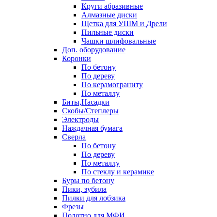
Круги абразивные
Алмазные диски
Щетка для УШМ и Дрели
Пильные диски
Чашки шлифовальные
Доп. оборудование
Коронки
По бетону
По дереву
По керамограниту
По металлу
Биты,Насадки
Скобы/Степлеры
Электроды
Наждачная бумага
Сверла
По бетону
По дереву
По металлу
По стеклу и керамике
Буры по бетону
Пики, зубила
Пилки для лобзика
Фрезы
Полотно для МФИ