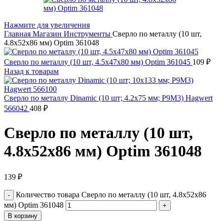
Нажмите для увеличения
Главная
Магазин
Инструменты
Сверло по металлу (10 шт,
4.8х52х86 мм) Optim 361048
Сверло по металлу (10 шт, 4.5х47х80 мм) Optim 361045
109
₽
Назад к товарам
Сверло по металлу Dinamic (10 шт; 4.2х75 мм; P9M3) Hagwert
566042
408
₽
Сверло по металлу (10 шт,
4.8х52х86 мм) Optim 361048
139
₽
Количество товара Сверло по металлу (10 шт, 4.8х52х86
мм) Optim 361048
В корзину