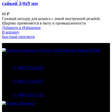
гайкой 3/4х9 мм
60
₽
Газовый штуцер для шланга с левой внутренней резьбой.
Широко применяется в быту и промышленности
Добавить в Избранное
В корзину
Быстрый просмотр
МО Домодедовский р-н Мкр. Барыбино ул. 1-Я
Вокзальная д.5А
+7 (963) 273-05-05
МО Домодедовский р-н Мкр. Барыбино ул. 1-Я
Вокзальная д.18
+7 (963) 273-07-07
МО Домодедово мкр Белые столбы ул. Щебанцево, дом
86
+7 (964) 703-77-22