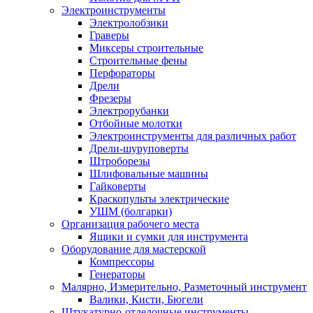
Электроинструменты
Электролобзики
Граверы
Миксеры строительные
Строительные фены
Перфораторы
Дрели
Фрезеры
Электрорубанки
Отбойные молотки
Электроинструменты для различных работ
Дрели-шуруповерты
Штроборезы
Шлифовальные машины
Гайковерты
Краскопульты электрические
УШМ (болгарки)
Организация рабочего места
Ящики и сумки для инструмента
Оборудование для мастерской
Компрессоры
Генераторы
Малярно, Измерительно, Разметочный инструмент
Валики, Кисти, Бюгели
Штукатурно-отделочные инструменты