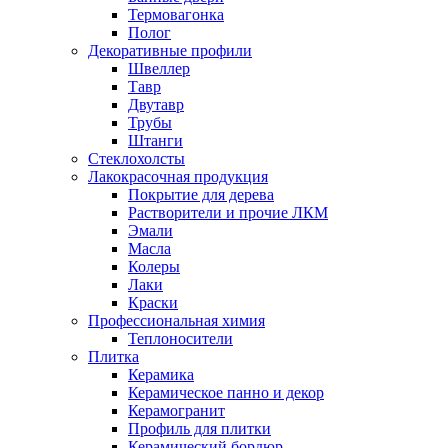
Термовагонка
Полог
Декоративные профили
Швеллер
Тавр
Двутавр
Трубы
Штанги
Стеклохолсты
Лакокрасочная продукция
Покрытие для дерева
Растворители и прочие ЛКМ
Эмали
Масла
Колеры
Лаки
Краски
Профессиональная химия
Теплоносители
Плитка
Керамика
Керамическое панно и декор
Керамогранит
Профиль для плитки
Керамический бордюр