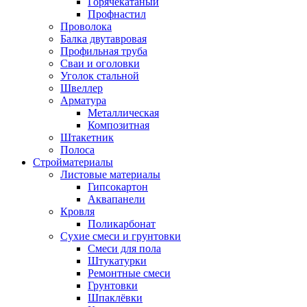
Горячекатаный
Профнастил
Проволока
Балка двутавровая
Профильная труба
Сваи и оголовки
Уголок стальной
Швеллер
Арматура
Металлическая
Композитная
Штакетник
Полоса
Стройматериалы
Листовые материалы
Гипсокартон
Аквапанели
Кровля
Поликарбонат
Сухие смеси и грунтовки
Смеси для пола
Штукатурки
Ремонтные смеси
Грунтовки
Шпаклёвки