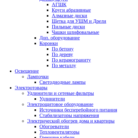
АГШК
Круги абразивные
Алмазные диски
Щетка для УШМ и Дрели
Пильные диски
Чашки шлифовальные
Доп. оборудование
Коронки
По бетону
По дереву
По керамограниту
По металлу
Освещение
Лампочки
Светодиодные лампы
Электротовары
Удлинители и сетевые фильтры
Удлинители
Электрощитовое оборудование
Источники бесперебойного питания
Стабилизаторы напряжения
Электрический обогрев дома и квартиры
Обогреватели
Тепловентиляторы
Греющие кабели