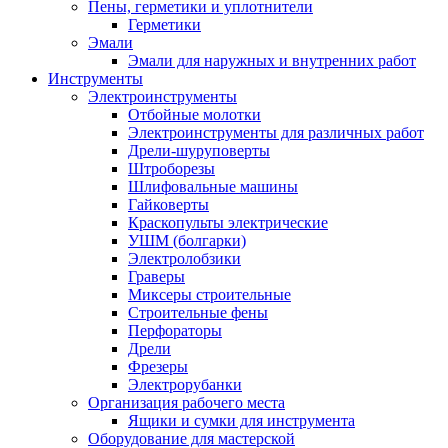
Пены, герметики и уплотнители
Герметики
Эмали
Эмали для наружных и внутренних работ
Инструменты
Электроинструменты
Отбойные молотки
Электроинструменты для различных работ
Дрели-шуруповерты
Штроборезы
Шлифовальные машины
Гайковерты
Краскопульты электрические
УШМ (болгарки)
Электролобзики
Граверы
Миксеры строительные
Строительные фены
Перфораторы
Дрели
Фрезеры
Электрорубанки
Организация рабочего места
Ящики и сумки для инструмента
Оборудование для мастерской