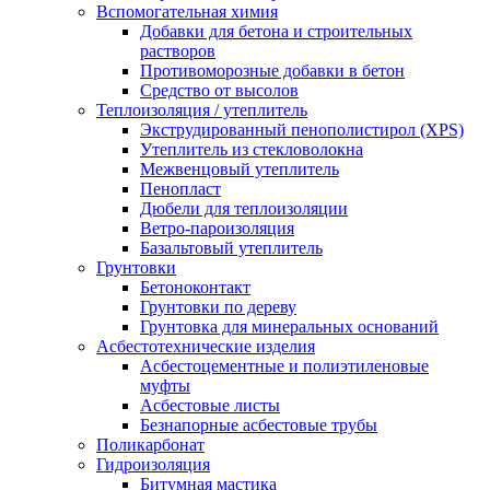
Вспомогательная химия
Добавки для бетона и строительных
растворов
Противоморозные добавки в бетон
Средство от высолов
Теплоизоляция / утеплитель
Экструдированный пенополистирол (XPS)
Утеплитель из стекловолокна
Межвенцовый утеплитель
Пенопласт
Дюбели для теплоизоляции
Ветро-пароизоляция
Базальтовый утеплитель
Грунтовки
Бетоноконтакт
Грунтовки по дереву
Грунтовка для минеральных оснований
Асбестотехнические изделия
Асбестоцементные и полиэтиленовые
муфты
Асбестовые листы
Безнапорные асбестовые трубы
Поликарбонат
Гидроизоляция
Битумная мастика