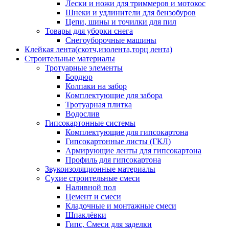
Лески и ножи для триммеров и мотокос
Шнеки и удлинители для бензобуров
Цепи, шины и точилки для пил
Товары для уборки снега
Снегоуборочные машины
Клейкая лента(скотч,изолента,торц лента)
Строительные материалы
Тротуарные элементы
Бордюр
Колпаки на забор
Комплектующие для забора
Тротуарная плитка
Водослив
Гипсокартонные системы
Комплектующие для гипсокартона
Гипсокартонные листы (ГКЛ)
Армирующие ленты для гипсокартона
Профиль для гипсокартона
Звукоизоляционные материалы
Сухие строительные смеси
Наливной пол
Цемент и смеси
Кладочные и монтажные смеси
Шпаклёвки
Гипс, Смеси для заделки