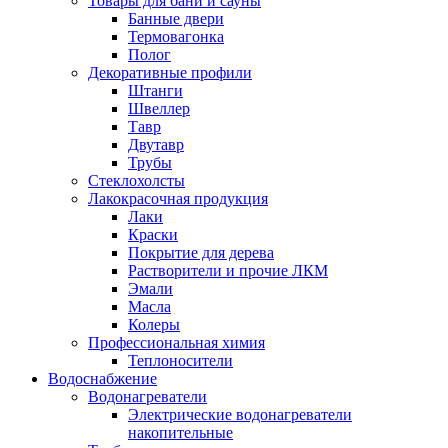
Товары для бани и сауны
Банные двери
Термовагонка
Полог
Декоративные профили
Штанги
Швеллер
Тавр
Двутавр
Трубы
Стеклохолсты
Лакокрасочная продукция
Лаки
Краски
Покрытие для дерева
Растворители и прочие ЛКМ
Эмали
Масла
Колеры
Профессиональная химия
Теплоносители
Водоснабжение
Водонагреватели
Электрические водонагреватели
накопительные