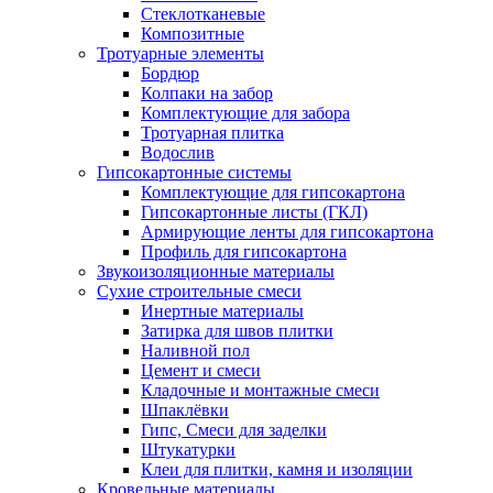
Стеклотканевые
Композитные
Тротуарные элементы
Бордюр
Колпаки на забор
Комплектующие для забора
Тротуарная плитка
Водослив
Гипсокартонные системы
Комплектующие для гипсокартона
Гипсокартонные листы (ГКЛ)
Армирующие ленты для гипсокартона
Профиль для гипсокартона
Звукоизоляционные материалы
Сухие строительные смеси
Инертные материалы
Затирка для швов плитки
Наливной пол
Цемент и смеси
Кладочные и монтажные смеси
Шпаклёвки
Гипс, Смеси для заделки
Штукатурки
Клеи для плитки, камня и изоляции
Кровельные материалы