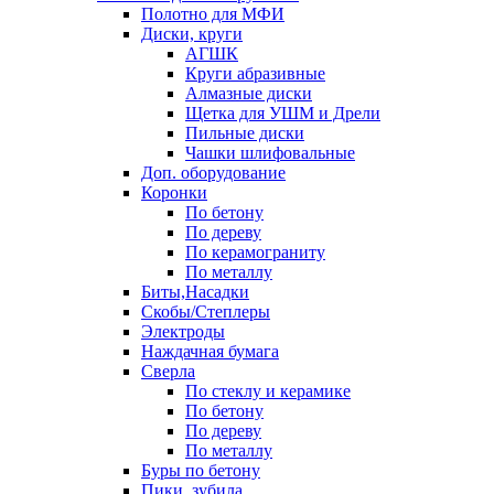
Полотно для МФИ
Диски, круги
АГШК
Круги абразивные
Алмазные диски
Щетка для УШМ и Дрели
Пильные диски
Чашки шлифовальные
Доп. оборудование
Коронки
По бетону
По дереву
По керамограниту
По металлу
Биты,Насадки
Скобы/Степлеры
Электроды
Наждачная бумага
Сверла
По стеклу и керамике
По бетону
По дереву
По металлу
Буры по бетону
Пики, зубила