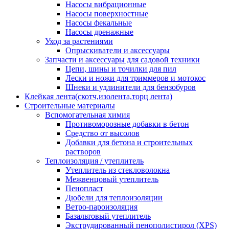
Насосы вибрационные
Насосы поверхностные
Насосы фекальные
Насосы дренажные
Уход за растениями
Опрыскиватели и аксессуары
Запчасти и аксессуары для садовой техники
Цепи, шины и точилки для пил
Лески и ножи для триммеров и мотокос
Шнеки и удлинители для бензобуров
Клейкая лента(скотч,изолента,торц лента)
Строительные материалы
Вспомогательная химия
Противоморозные добавки в бетон
Средство от высолов
Добавки для бетона и строительных
растворов
Теплоизоляция / утеплитель
Утеплитель из стекловолокна
Межвенцовый утеплитель
Пенопласт
Дюбели для теплоизоляции
Ветро-пароизоляция
Базальтовый утеплитель
Экструдированный пенополистирол (XPS)