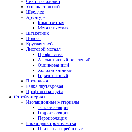
Сваи и оголовки
Уголок стальной
Швеллер
Арматура
Композитная
Металлическая
Штакетник
Полоса
Круглая труба
Листовой металл
Профнастил
Алюминиевый рифленый
Оцинкованный
Холоднокатаный
Горячекатаный
Проволока
Балка двутавровая
Профильная труба
Стройматериалы
Изоляционные материалы
Теплоизоляция
Гидроизоляция
Пароизоляция
Блоки для строительства
Плиты пазогребневые