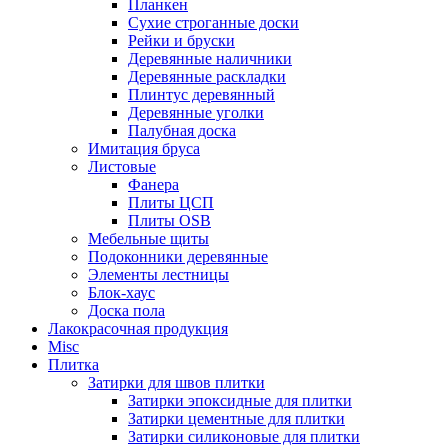
Планкен
Сухие строганные доски
Рейки и бруски
Деревянные наличники
Деревянные раскладки
Плинтус деревянный
Деревянные уголки
Палубная доска
Имитация бруса
Листовые
Фанера
Плиты ЦСП
Плиты OSB
Мебельные щиты
Подоконники деревянные
Элементы лестницы
Блок-хаус
Доска пола
Лакокрасочная продукция
Misc
Плитка
Затирки для швов плитки
Затирки эпоксидные для плитки
Затирки цементные для плитки
Затирки силиконовые для плитки