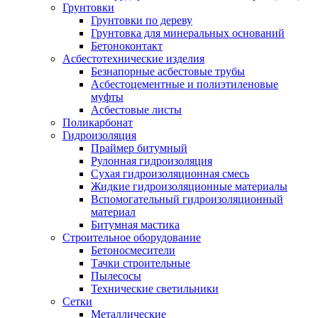
Грунтовки
Грунтовки по дереву
Грунтовка для минеральных оснований
Бетоноконтакт
Асбестотехнические изделия
Безнапорные асбестовые трубы
Асбестоцементные и полиэтиленовые
муфты
Асбестовые листы
Поликарбонат
Гидроизоляция
Праймер битумный
Рулонная гидроизоляция
Сухая гидроизоляционная смесь
Жидкие гидроизоляционные материалы
Вспомогательный гидроизоляционный
материал
Битумная мастика
Строительное оборудование
Бетоносмесители
Тачки строительные
Пылесосы
Технические светильники
Сетки
Металлические