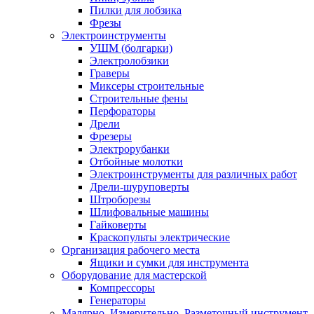
Пилки для лобзика
Фрезы
Электроинструменты
УШМ (болгарки)
Электролобзики
Граверы
Миксеры строительные
Строительные фены
Перфораторы
Дрели
Фрезеры
Электрорубанки
Отбойные молотки
Электроинструменты для различных работ
Дрели-шуруповерты
Штроборезы
Шлифовальные машины
Гайковерты
Краскопульты электрические
Организация рабочего места
Ящики и сумки для инструмента
Оборудование для мастерской
Компрессоры
Генераторы
Малярно, Измерительно, Разметочный инструмент