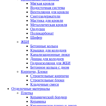
Мягкая кровля
Водосточная система
Вентиляция для кровли
Снегозадержатели
Мастика для кровли
Металлическая кровля
Ондулин
Поликарбонат
Шифер
ЖБИ
Бетонные кольца
Крышки для колодцев
Канализационные люки
Днища для колодцев
Гидроизоляция для ЖБИ
Бетонное кольца с дном
Кирпичи, Блоки
Строительные кирпичи
Строительные блоки
Кладочные смеси
Отделочные материалы
Плитка
Керамический бордюр
Керамика
Керамическое панно и декор