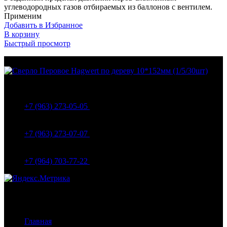
углеводородных газов отбираемых из баллонов с вентилем.
Применим
Добавить в Избранное
В корзину
Быстрый просмотр
МО Домодедовский р-н Мкр. Барыбино ул. 1-Я
Вокзальная д.5А
+7 (963) 273-05-05
МО Домодедовский р-н Мкр. Барыбино ул. 1-Я
Вокзальная д.18
+7 (963) 273-07-07
МО Домодедово мкр Белые столбы ул. Щебанцево, дом
86
+7 (964) 703-77-22
Навигация
Главная