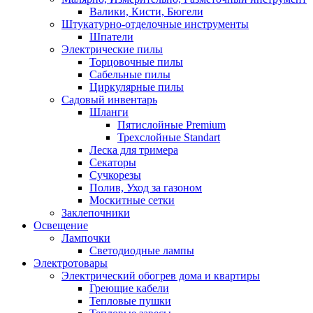
Валики, Кисти, Бюгели
Штукатурно-отделочные инструменты
Шпатели
Электрические пилы
Торцовочные пилы
Сабельные пилы
Циркулярные пилы
Садовый инвентарь
Шланги
Пятислойные Premium
Трехслойные Standart
Леска для тримера
Секаторы
Сучкорезы
Полив, Уход за газоном
Москитные сетки
Заклепочники
Освещение
Лампочки
Светодиодные лампы
Электротовары
Электрический обогрев дома и квартиры
Греющие кабели
Тепловые пушки