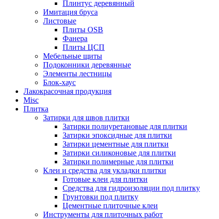
Плинтус деревянный
Имитация бруса
Листовые
Плиты OSB
Фанера
Плиты ЦСП
Мебельные щиты
Подоконники деревянные
Элементы лестницы
Блок-хаус
Лакокрасочная продукция
Misc
Плитка
Затирки для швов плитки
Затирки полиуретановые для плитки
Затирки эпоксидные для плитки
Затирки цементные для плитки
Затирки силиконовые для плитки
Затирки полимерные для плитки
Клеи и средства для укладки плитки
Готовые клеи для плитки
Средства для гидроизоляции под плитку
Грунтовки под плитку
Цементные плиточные клеи
Инструменты для плиточных работ