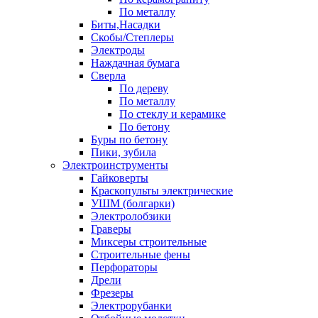
По металлу
Биты,Насадки
Скобы/Степлеры
Электроды
Наждачная бумага
Сверла
По дереву
По металлу
По стеклу и керамике
По бетону
Буры по бетону
Пики, зубила
Электроинструменты
Гайковерты
Краскопульты электрические
УШМ (болгарки)
Электролобзики
Граверы
Миксеры строительные
Строительные фены
Перфораторы
Дрели
Фрезеры
Электрорубанки