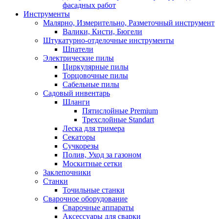
фасадных работ
Инструменты
Малярно, Измерительно, Разметочный инструмент
Валики, Кисти, Бюгели
Штукатурно-отделочные инструменты
Шпатели
Электрические пилы
Циркулярные пилы
Торцовочные пилы
Сабельные пилы
Садовый инвентарь
Шланги
Пятислойные Premium
Трехслойные Standart
Леска для тримера
Секаторы
Сучкорезы
Полив, Уход за газоном
Москитные сетки
Заклепочники
Станки
Точильные станки
Сварочное оборудование
Сварочные аппараты
Аксессуары для сварки