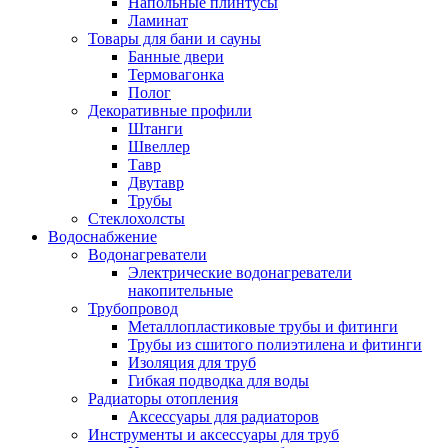
Напольные плинтусы
Ламинат
Товары для бани и сауны
Банные двери
Термовагонка
Полог
Декоративные профили
Штанги
Швеллер
Тавр
Двутавр
Трубы
Стеклохолсты
Водоснабжение
Водонагреватели
Электрические водонагреватели
накопительные
Трубопровод
Металлопластиковые трубы и фитинги
Трубы из сшитого полиэтилена и фитинги
Изоляция для труб
Гибкая подводка для воды
Радиаторы отопления
Аксессуары для радиаторов
Инструменты и аксессуары для труб