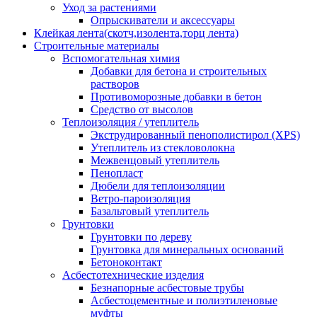
Уход за растениями
Опрыскиватели и аксессуары
Клейкая лента(скотч,изолента,торц лента)
Строительные материалы
Вспомогательная химия
Добавки для бетона и строительных
растворов
Противоморозные добавки в бетон
Средство от высолов
Теплоизоляция / утеплитель
Экструдированный пенополистирол (XPS)
Утеплитель из стекловолокна
Межвенцовый утеплитель
Пенопласт
Дюбели для теплоизоляции
Ветро-пароизоляция
Базальтовый утеплитель
Грунтовки
Грунтовки по дереву
Грунтовка для минеральных оснований
Бетоноконтакт
Асбестотехнические изделия
Безнапорные асбестовые трубы
Асбестоцементные и полиэтиленовые
муфты