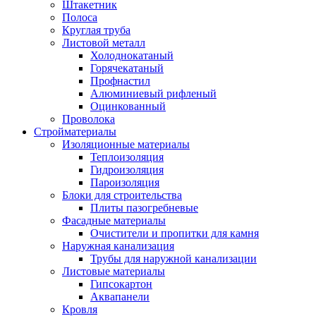
Штакетник
Полоса
Круглая труба
Листовой металл
Холоднокатаный
Горячекатаный
Профнастил
Алюминиевый рифленый
Оцинкованный
Проволока
Стройматериалы
Изоляционные материалы
Теплоизоляция
Гидроизоляция
Пароизоляция
Блоки для строительства
Плиты пазогребневые
Фасадные материалы
Очистители и пропитки для камня
Наружная канализация
Трубы для наружной канализации
Листовые материалы
Гипсокартон
Аквапанели
Кровля