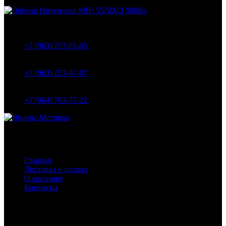
МО Домодедовский р-н Мкр. Барыбино ул. 1-Я
Вокзальная д.5А
+7 (963) 273-05-05
МО Домодедовский р-н Мкр. Барыбино ул. 1-Я
Вокзальная д.18
+7 (963) 273-07-07
МО Домодедово мкр Белые столбы ул. Щебанцево, дом
86
+7 (964) 703-77-22
Навигация
Главная
Доставка и оплата
О магазине
Контакты
Покупателям