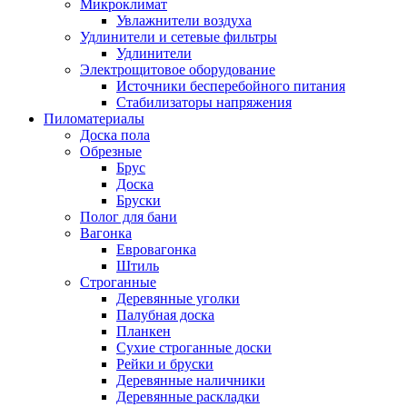
Микроклимат
Увлажнители воздуха
Удлинители и сетевые фильтры
Удлинители
Электрощитовое оборудование
Источники бесперебойного питания
Стабилизаторы напряжения
Пиломатериалы
Доска пола
Обрезные
Брус
Доска
Бруски
Полог для бани
Вагонка
Евровагонка
Штиль
Строганные
Деревянные уголки
Палубная доска
Планкен
Сухие строганные доски
Рейки и бруски
Деревянные наличники
Деревянные раскладки