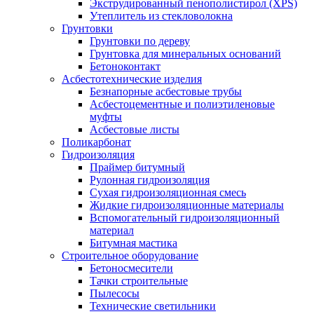
Экструдированный пенополистирол (XPS)
Утеплитель из стекловолокна
Грунтовки
Грунтовки по дереву
Грунтовка для минеральных оснований
Бетоноконтакт
Асбестотехнические изделия
Безнапорные асбестовые трубы
Асбестоцементные и полиэтиленовые
муфты
Асбестовые листы
Поликарбонат
Гидроизоляция
Праймер битумный
Рулонная гидроизоляция
Сухая гидроизоляционная смесь
Жидкие гидроизоляционные материалы
Вспомогательный гидроизоляционный
материал
Битумная мастика
Строительное оборудование
Бетоносмесители
Тачки строительные
Пылесосы
Технические светильники