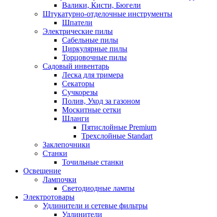
Валики, Кисти, Бюгели
Штукатурно-отделочные инструменты
Шпатели
Электрические пилы
Сабельные пилы
Циркулярные пилы
Торцовочные пилы
Садовый инвентарь
Леска для тримера
Секаторы
Сучкорезы
Полив, Уход за газоном
Москитные сетки
Шланги
Пятислойные Premium
Трехслойные Standart
Заклепочники
Станки
Точильные станки
Освещение
Лампочки
Светодиодные лампы
Электротовары
Удлинители и сетевые фильтры
Удлинители