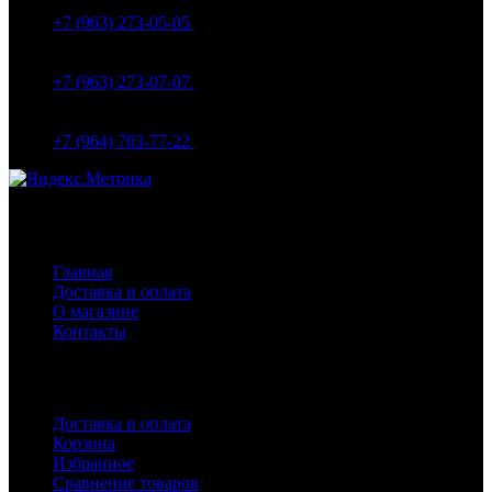
Вокзальная д.5А
+7 (963) 273-05-05
МО Домодедовский р-н Мкр. Барыбино ул. 1-Я
Вокзальная д.18
+7 (963) 273-07-07
МО Домодедово мкр Белые столбы ул. Щебанцево, дом
86
+7 (964) 703-77-22
Навигация
Главная
Доставка и оплата
О магазине
Контакты
Покупателям
Доставка и оплата
Корзина
Избранное
Сравнение товаров