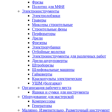
Фрезы
Полотно для МФИ
Электроинструменты
Электролобзики
Граверы
Миксеры строительные
Строительные фены
Перфораторы
Дрели
Фрезеры
Электрорубанки
Отбойные молотки
Электроинструменты для различных работ
Дрели-шуруповерты
Штроборезы
Шлифовальные машины
Гайковерты
Краскопульты электрические
УШМ (болгарки)
Организация рабочего места
Ящики и сумки для инструмента
Оборудование для мастерской
Компрессоры
Генераторы
Малярно, Измерительно, Разметочный инструмент