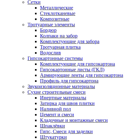
Сетки
Металлические
Стеклотканевые
Композитные
Тротуарные элементы
Бордюр
Колпаки на забор
Комплектующие для забора
Тротуарная плитка
Водослив
Гипсокартонные системы
Комплектующие для гипсокартона
Гипсокартонные листы (ГКЛ)
Армирующие ленты для гипсокартона
Профиль для гипсокартона
Звукоизоляционные материалы
Сухие строительные смеси
Инертные материалы
Затирка для швов плитки
Наливной пол
Цемент и смеси
Кладочные и монтажные смеси
Шпаклёвки
Гипс, Смеси для заделки
Штукатурки