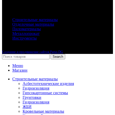
Каталог
Строительные материалы
Отделочные материалы
Пиломатериалы
Металлопрокат
Инструменты
2010-2024 © Интернет-магазин с лучшими ценами !
Создание и продвижение сайтов Parus DG
Search
Меню
Магазин
Строительные материалы
Асбестотехнические изделия
Гидроизоляция
Гипсокартонные системы
Грунтовки
Гидроизоляция
ЖБИ
Кровельные материалы