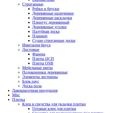
Строганные
Рейки и бруски
Деревянные наличники
Деревянные раскладки
Плинтус деревянный
Деревянные уголки
Палубная доска
Планкен
Сухие строганные доски
Имитация бруса
Листовые
Фанера
Плиты ЦСП
Плиты OSB
Мебельные щиты
Подоконники деревянные
Элементы лестницы
Блок-хаус
Доска пола
Лакокрасочная продукция
Misc
Плитка
Клеи и средства для укладки плитки
Готовые клеи для плитки