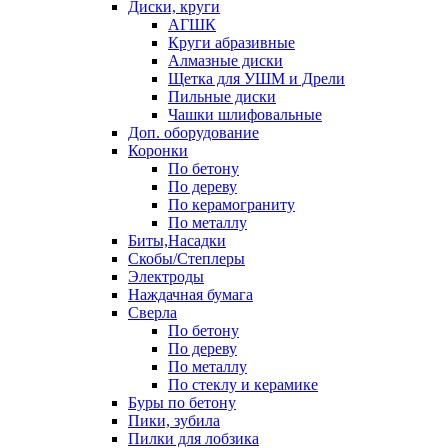
Диски, круги
АГШК
Круги абразивные
Алмазные диски
Щетка для УШМ и Дрели
Пильные диски
Чашки шлифовальные
Доп. оборудование
Коронки
По бетону
По дереву
По керамограниту
По металлу
Биты,Насадки
Скобы/Степлеры
Электроды
Наждачная бумага
Сверла
По бетону
По дереву
По металлу
По стеклу и керамике
Буры по бетону
Пики, зубила
Пилки для лобзика