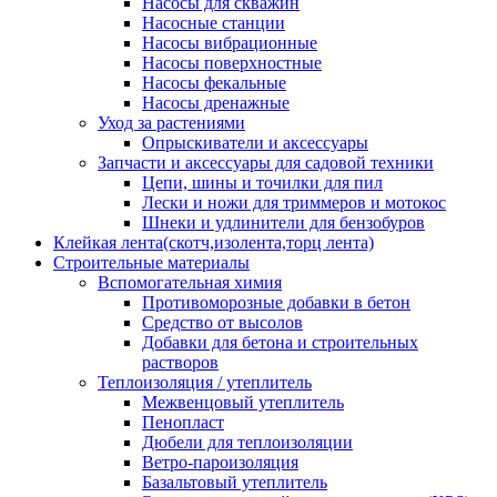
Насосы для скважин
Насосные станции
Насосы вибрационные
Насосы поверхностные
Насосы фекальные
Насосы дренажные
Уход за растениями
Опрыскиватели и аксессуары
Запчасти и аксессуары для садовой техники
Цепи, шины и точилки для пил
Лески и ножи для триммеров и мотокос
Шнеки и удлинители для бензобуров
Клейкая лента(скотч,изолента,торц лента)
Строительные материалы
Вспомогательная химия
Противоморозные добавки в бетон
Средство от высолов
Добавки для бетона и строительных
растворов
Теплоизоляция / утеплитель
Межвенцовый утеплитель
Пенопласт
Дюбели для теплоизоляции
Ветро-пароизоляция
Базальтовый утеплитель