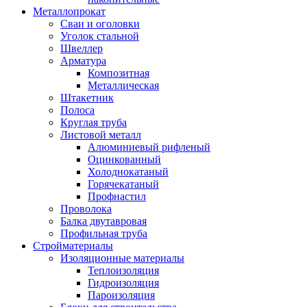
Металлопрокат
Сваи и оголовки
Уголок стальной
Швеллер
Арматура
Композитная
Металлическая
Штакетник
Полоса
Круглая труба
Листовой металл
Алюминиевый рифленый
Оцинкованный
Холоднокатаный
Горячекатаный
Профнастил
Проволока
Балка двутавровая
Профильная труба
Стройматериалы
Изоляционные материалы
Теплоизоляция
Гидроизоляция
Пароизоляция