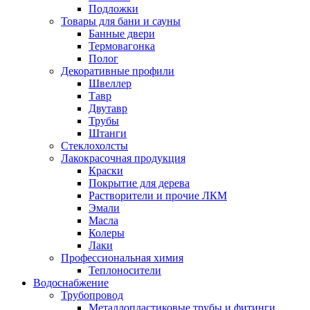
Подложки
Товары для бани и сауны
Банные двери
Термовагонка
Полог
Декоративные профили
Швеллер
Тавр
Двутавр
Трубы
Штанги
Стеклохолсты
Лакокрасочная продукция
Краски
Покрытие для дерева
Растворители и прочие ЛКМ
Эмали
Масла
Колеры
Лаки
Профессиональная химия
Теплоносители
Водоснабжение
Трубопровод
Металлопластиковые трубы и фитинги