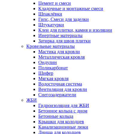
Цемент и смеси
Кладочные и монтажные смеси
Шпаклёвки
Гипс, Смеси для заделки
Штукатурки
Клеи для плитки, камня и изоляции
Инертные материалы
Затирка для швов плитки
Кровельные материалы
Мастика для кровли
Металлическая кровля
Ондулин
Поликарбонат
Шифер
Мягкая кровля
Водосточная система
Вентиляция для кровли
Снегозадержатели
ЖБИ
Гидроизоляция для ЖБИ
Бетонное кольца с дном
Бетонные кольца
Крышки для колодцев
Канализационные люки
Днища для колодцев