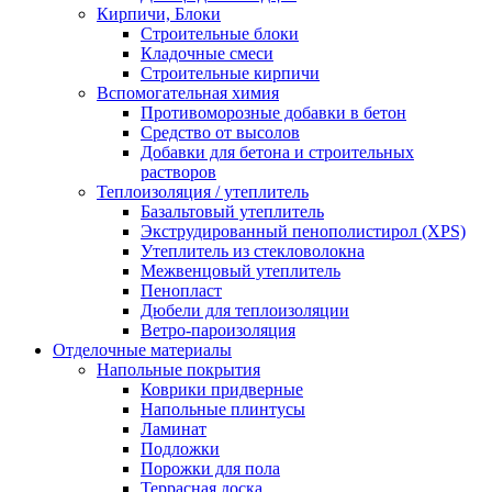
Кирпичи, Блоки
Строительные блоки
Кладочные смеси
Строительные кирпичи
Вспомогательная химия
Противоморозные добавки в бетон
Средство от высолов
Добавки для бетона и строительных
растворов
Теплоизоляция / утеплитель
Базальтовый утеплитель
Экструдированный пенополистирол (XPS)
Утеплитель из стекловолокна
Межвенцовый утеплитель
Пенопласт
Дюбели для теплоизоляции
Ветро-пароизоляция
Отделочные материалы
Напольные покрытия
Коврики придверные
Напольные плинтусы
Ламинат
Подложки
Порожки для пола
Террасная доска