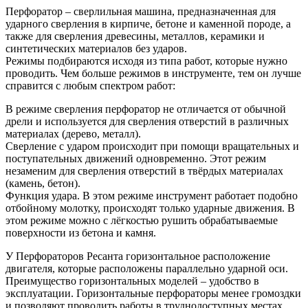
Перфоратор – сверлильная машина, предназначенная для
ударного сверления в кирпиче, бетоне и каменной породе, а
также для сверления древесины, металлов, керамики и
синтетических материалов без ударов.
Режимы подбираются исходя из типа работ, которые нужно
проводить. Чем больше режимов в инструменте, тем он лучше
справится с любым спектром работ:
В режиме сверления перфоратор не отличается от обычной
дрели и используется для сверления отверстий в различных
материалах (дерево, металл).
Сверление с ударом происходит при помощи вращательных и
поступательных движений одновременно. Этот режим
незаменим для сверления отверстий в твёрдых материалах
(камень, бетон).
Функция удара. В этом режиме инструмент работает подобно
отбойному молотку, происходят только ударные движения. В
этом режиме можно с лёгкостью рушить обрабатываемые
поверхности из бетона и камня.
У Перфораторов Ресанта горизонтальное расположение
двигателя, которые расположены параллельно ударной оси.
Преимущество горизонтальных моделей – удобство в
эксплуатации. Горизонтальные перфораторы менее громоздки
и позволяют проводить работы в труднодоступных местах.