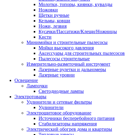
Молотки, топоры, киянки, кувалды
Ножовки
Щетки ручные
Кельмы, ковши
Ножи, лезвия
Кусачки/Пассатижи/Клещи/Ножницы
Кисти
Минимойки и строительные пылесосы
Мойки высокого давления
Аксессуары для строительных пылесосов
Пылесосы строительные
Измерительно-разметочный инструмент
Лазерные рулетки и дальномеры
Лазерные уровни
Освещение
Лампочки
Светодиодные лампы
Электротовары
Удлинители и сетевые фильтры
Удлинители
Электрощитовое оборудование
Источники бесперебойного питания
Стабилизаторы напряжения
Электрический обогрев дома и квартиры
Тепловые завесы