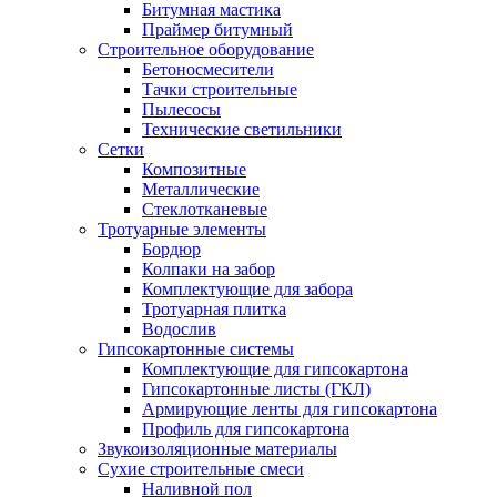
Битумная мастика
Праймер битумный
Строительное оборудование
Бетоносмесители
Тачки строительные
Пылесосы
Технические светильники
Сетки
Композитные
Металлические
Стеклотканевые
Тротуарные элементы
Бордюр
Колпаки на забор
Комплектующие для забора
Тротуарная плитка
Водослив
Гипсокартонные системы
Комплектующие для гипсокартона
Гипсокартонные листы (ГКЛ)
Армирующие ленты для гипсокартона
Профиль для гипсокартона
Звукоизоляционные материалы
Сухие строительные смеси
Наливной пол