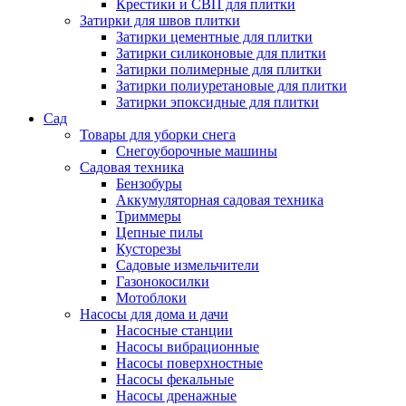
Крестики и СВП для плитки
Затирки для швов плитки
Затирки цементные для плитки
Затирки силиконовые для плитки
Затирки полимерные для плитки
Затирки полиуретановые для плитки
Затирки эпоксидные для плитки
Сад
Товары для уборки снега
Снегоуборочные машины
Садовая техника
Бензобуры
Аккумуляторная садовая техника
Триммеры
Цепные пилы
Кусторезы
Садовые измельчители
Газонокосилки
Мотоблоки
Насосы для дома и дачи
Насосные станции
Насосы вибрационные
Насосы поверхностные
Насосы фекальные
Насосы дренажные