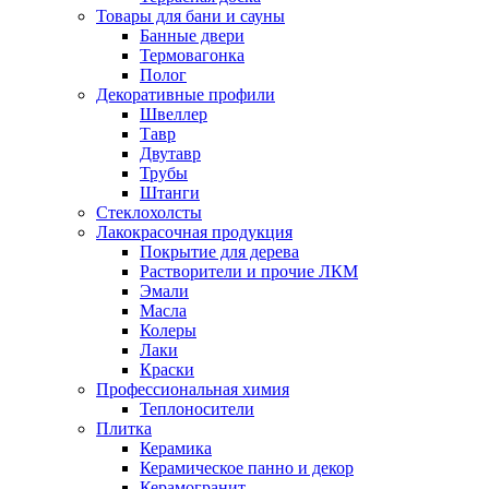
Товары для бани и сауны
Банные двери
Термовагонка
Полог
Декоративные профили
Швеллер
Тавр
Двутавр
Трубы
Штанги
Стеклохолсты
Лакокрасочная продукция
Покрытие для дерева
Растворители и прочие ЛКМ
Эмали
Масла
Колеры
Лаки
Краски
Профессиональная химия
Теплоносители
Плитка
Керамика
Керамическое панно и декор
Керамогранит