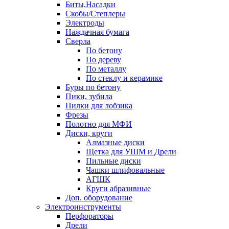
Биты,Насадки
Скобы/Степлеры
Электроды
Наждачная бумага
Сверла
По бетону
По дереву
По металлу
По стеклу и керамике
Буры по бетону
Пики, зубила
Пилки для лобзика
Фрезы
Полотно для МФИ
Диски, круги
Алмазные диски
Щетка для УШМ и Дрели
Пильные диски
Чашки шлифовальные
АГШК
Круги абразивные
Доп. оборудование
Электроинструменты
Перфораторы
Дрели