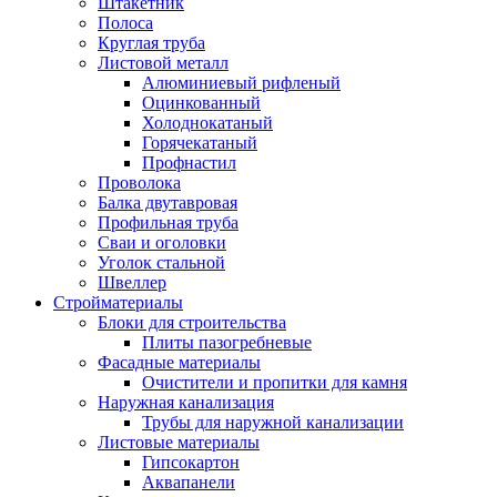
Штакетник
Полоса
Круглая труба
Листовой металл
Алюминиевый рифленый
Оцинкованный
Холоднокатаный
Горячекатаный
Профнастил
Проволока
Балка двутавровая
Профильная труба
Сваи и оголовки
Уголок стальной
Швеллер
Стройматериалы
Блоки для строительства
Плиты пазогребневые
Фасадные материалы
Очистители и пропитки для камня
Наружная канализация
Трубы для наружной канализации
Листовые материалы
Гипсокартон
Аквапанели