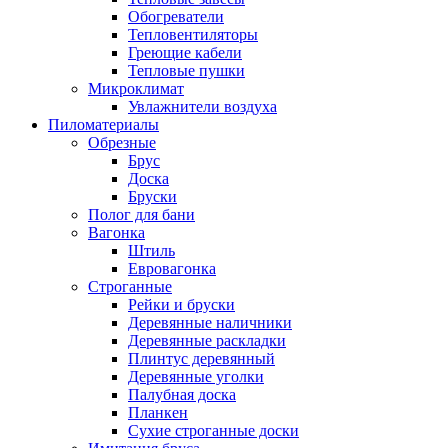
Обогреватели
Тепловентиляторы
Греющие кабели
Тепловые пушки
Микроклимат
Увлажнители воздуха
Пиломатериалы
Обрезные
Брус
Доска
Бруски
Полог для бани
Вагонка
Штиль
Евровагонка
Строганные
Рейки и бруски
Деревянные наличники
Деревянные раскладки
Плинтус деревянный
Деревянные уголки
Палубная доска
Планкен
Сухие строганные доски