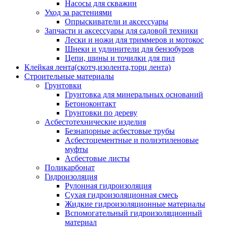
Насосы для скважин
Уход за растениями
Опрыскиватели и аксессуары
Запчасти и аксессуары для садовой техники
Лески и ножи для триммеров и мотокос
Шнеки и удлинители для бензобуров
Цепи, шины и точилки для пил
Клейкая лента(скотч,изолента,торц лента)
Строительные материалы
Грунтовки
Грунтовка для минеральных оснований
Бетоноконтакт
Грунтовки по дереву
Асбестотехнические изделия
Безнапорные асбестовые трубы
Асбестоцементные и полиэтиленовые
муфты
Асбестовые листы
Поликарбонат
Гидроизоляция
Рулонная гидроизоляция
Сухая гидроизоляционная смесь
Жидкие гидроизоляционные материалы
Вспомогательный гидроизоляционный
материал