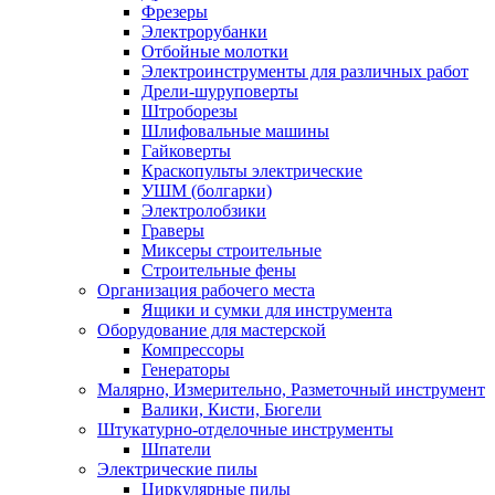
Фрезеры
Электрорубанки
Отбойные молотки
Электроинструменты для различных работ
Дрели-шуруповерты
Штроборезы
Шлифовальные машины
Гайковерты
Краскопульты электрические
УШМ (болгарки)
Электролобзики
Граверы
Миксеры строительные
Строительные фены
Организация рабочего места
Ящики и сумки для инструмента
Оборудование для мастерской
Компрессоры
Генераторы
Малярно, Измерительно, Разметочный инструмент
Валики, Кисти, Бюгели
Штукатурно-отделочные инструменты
Шпатели
Электрические пилы
Циркулярные пилы