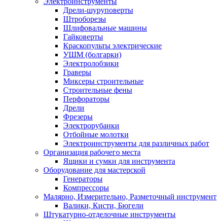
Электроинструменты
Дрели-шуруповерты
Штроборезы
Шлифовальные машины
Гайковерты
Краскопульты электрические
УШМ (болгарки)
Электролобзики
Граверы
Миксеры строительные
Строительные фены
Перфораторы
Дрели
Фрезеры
Электрорубанки
Отбойные молотки
Электроинструменты для различных работ
Организация рабочего места
Ящики и сумки для инструмента
Оборудование для мастерской
Генераторы
Компрессоры
Малярно, Измерительно, Разметочный инструмент
Валики, Кисти, Бюгели
Штукатурно-отделочные инструменты