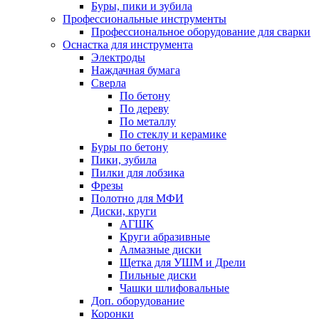
Буры, пики и зубила
Профессиональные инструменты
Профессиональное оборудование для сварки
Оснастка для инструмента
Электроды
Наждачная бумага
Сверла
По бетону
По дереву
По металлу
По стеклу и керамике
Буры по бетону
Пики, зубила
Пилки для лобзика
Фрезы
Полотно для МФИ
Диски, круги
АГШК
Круги абразивные
Алмазные диски
Щетка для УШМ и Дрели
Пильные диски
Чашки шлифовальные
Доп. оборудование
Коронки