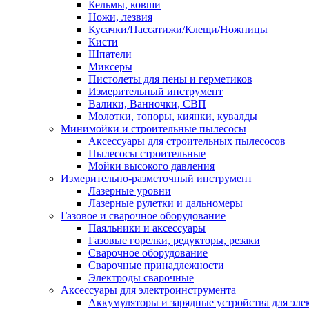
Кельмы, ковши
Ножи, лезвия
Кусачки/Пассатижи/Клещи/Ножницы
Кисти
Шпатели
Миксеры
Пистолеты для пены и герметиков
Измерительный инструмент
Валики, Ванночки, СВП
Молотки, топоры, киянки, кувалды
Минимойки и строительные пылесосы
Аксессуары для строительных пылесосов
Пылесосы строительные
Мойки высокого давления
Измерительно-разметочный инструмент
Лазерные уровни
Лазерные рулетки и дальномеры
Газовое и сварочное оборудование
Паяльники и аксессуары
Газовые горелки, редукторы, резаки
Сварочное оборудование
Сварочные принадлежности
Электроды сварочные
Аксессуары для электроинструмента
Аккумуляторы и зарядные устройства для эле