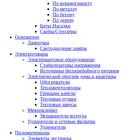
По керамограниту
По металлу
По бетону
По дереву
Биты,Насадки
Скобы/Степлеры
Освещение
Лампочки
Светодиодные лампы
Электротовары
Электрощитовое оборудование
Стабилизаторы напряжения
Источники бесперебойного питания
Электрический обогрев дома и квартиры
Обогреватели
Тепловентиляторы
Греющие кабели
Тепловые пушки
Тепловые завесы
Микроклимат
Увлажнители воздуха
Удлинители и сетевые фильтры
Удлинители
Пиломатериалы
Элементы лестницы