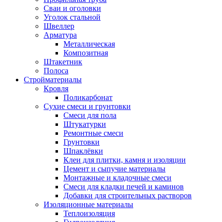
Сваи и оголовки
Уголок стальной
Швеллер
Арматура
Металлическая
Композитная
Штакетник
Полоса
Стройматериалы
Кровля
Поликарбонат
Сухие смеси и грунтовки
Смеси для пола
Штукатурки
Ремонтные смеси
Грунтовки
Шпаклёвки
Клеи для плитки, камня и изоляции
Цемент и сыпучие материалы
Монтажные и кладочные смеси
Смеси для кладки печей и каминов
Добавки для строительных растворов
Изоляционные материалы
Теплоизоляция