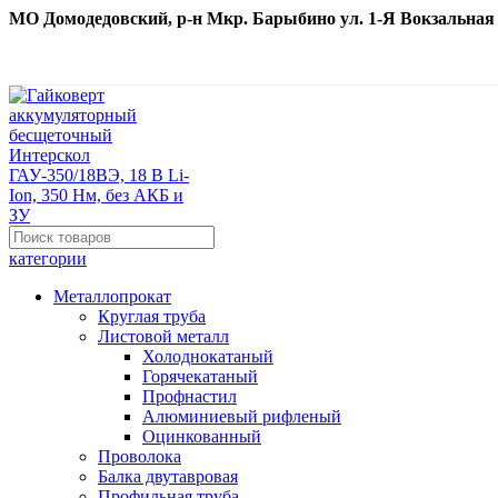
МО Домодедовский, р-н Мкр. Барыбино ул. 1-Я Вокзальная д. 
категории
Металлопрокат
Круглая труба
Листовой металл
Холоднокатаный
Горячекатаный
Профнастил
Алюминиевый рифленый
Оцинкованный
Проволока
Балка двутавровая
Профильная труба