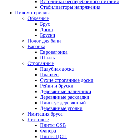
Источники бесперебойного питания
Стабилизаторы напряжения
Пиломатериалы
Обрезные
Брус
Доска
Бруски
Полог для бани
Вагонка
Евровагонка
Штиль
Строганные
Палубная доска
Планкен
Сухие строганные доски
Рейки и бруски
Деревянные наличники
Деревянные раскладки
Плинтус деревянный
Деревянные уголки
Имитация бруса
Листовые
Плиты OSB
Фанера
Плиты ЦСП