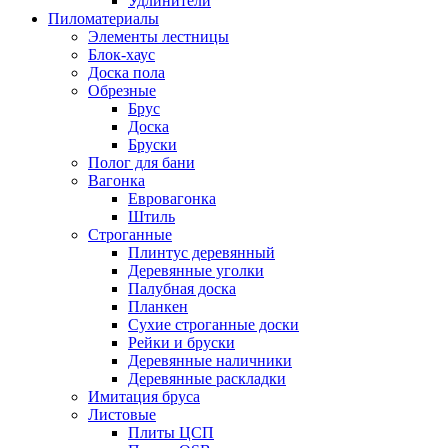
Удлинители
Пиломатериалы
Элементы лестницы
Блок-хаус
Доска пола
Обрезные
Брус
Доска
Бруски
Полог для бани
Вагонка
Евровагонка
Штиль
Строганные
Плинтус деревянный
Деревянные уголки
Палубная доска
Планкен
Сухие строганные доски
Рейки и бруски
Деревянные наличники
Деревянные раскладки
Имитация бруса
Листовые
Плиты ЦСП