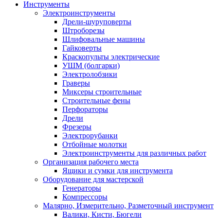
Инструменты
Электроинструменты
Дрели-шуруповерты
Штроборезы
Шлифовальные машины
Гайковерты
Краскопульты электрические
УШМ (болгарки)
Электролобзики
Граверы
Миксеры строительные
Строительные фены
Перфораторы
Дрели
Фрезеры
Электрорубанки
Отбойные молотки
Электроинструменты для различных работ
Организация рабочего места
Ящики и сумки для инструмента
Оборудование для мастерской
Генераторы
Компрессоры
Малярно, Измерительно, Разметочный инструмент
Валики, Кисти, Бюгели