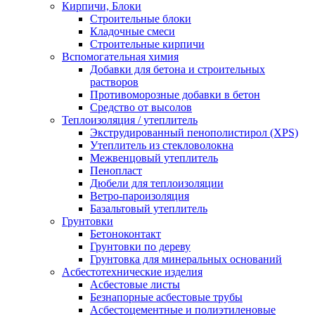
Кирпичи, Блоки
Строительные блоки
Кладочные смеси
Строительные кирпичи
Вспомогательная химия
Добавки для бетона и строительных
растворов
Противоморозные добавки в бетон
Средство от высолов
Теплоизоляция / утеплитель
Экструдированный пенополистирол (XPS)
Утеплитель из стекловолокна
Межвенцовый утеплитель
Пенопласт
Дюбели для теплоизоляции
Ветро-пароизоляция
Базальтовый утеплитель
Грунтовки
Бетоноконтакт
Грунтовки по дереву
Грунтовка для минеральных оснований
Асбестотехнические изделия
Асбестовые листы
Безнапорные асбестовые трубы
Асбестоцементные и полиэтиленовые