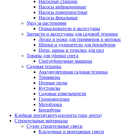
Насосные станции
Насосы вибрационные
Насосы поверхностные
Насосы фекальные
Уход за растениями
Опрыскиватели и аксессуары
Запчасти и аксессуары для садовой техники
Лески и ножи для триммеров и мотокос
Шнеки и удлинители для бензобуров
Цепи, шины и точилки для пил
Товары для уборки снега
Снегоуборочные машины
Садовая техника
Аккумуляторная садовая техника
Триммеры
Цепные пилы
Кусторезы
Садовые измельчители
Газонокосилки
Мотоблоки
Бензобуры
Клейкая лента(скотч,изолента,торц лента)
Строительные материалы
Сухие строительные смеси
Кладочные и монтажные смеси