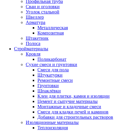
Профильная труба
Сваи и оголовки
Уголок стальной
Швеллер
Арматура
Металлическая
Композитная
Штакетник
Полоса
Стройматериалы
Кровля
Поликарбонат
Сухие смеси и грунтовки
Смеси для пола
Штукатурки
Ремонтные смеси
Грунтовки
Шпаклёвки
Клеи для плитки, камня и изоляции
Цемент и сыпучие материалы
Монтажные и кладочные смеси
Смеси для кладки печей и каминов
Добавки для строительных растворов
Изоляционные материалы
Теплоизоляция