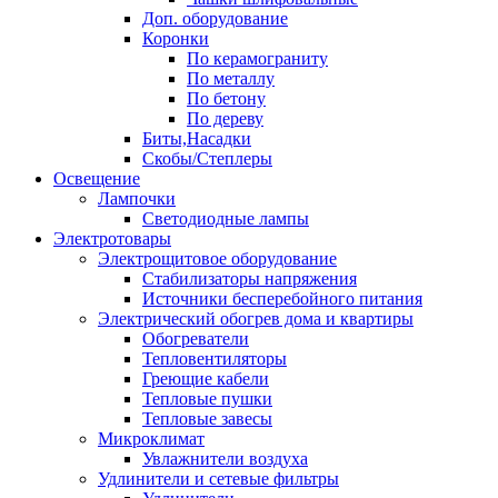
Доп. оборудование
Коронки
По керамограниту
По металлу
По бетону
По дереву
Биты,Насадки
Скобы/Степлеры
Освещение
Лампочки
Светодиодные лампы
Электротовары
Электрощитовое оборудование
Стабилизаторы напряжения
Источники бесперебойного питания
Электрический обогрев дома и квартиры
Обогреватели
Тепловентиляторы
Греющие кабели
Тепловые пушки
Тепловые завесы
Микроклимат
Увлажнители воздуха
Удлинители и сетевые фильтры