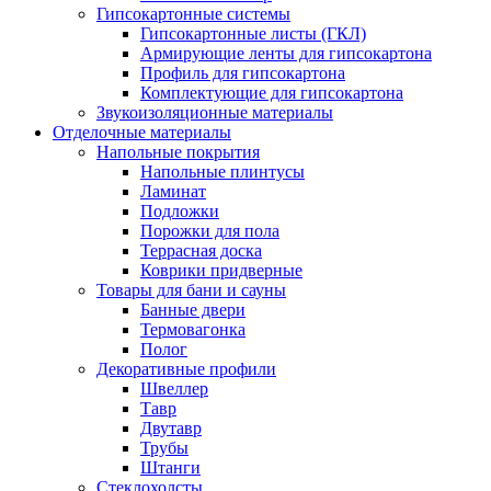
Гипсокартонные системы
Гипсокартонные листы (ГКЛ)
Армирующие ленты для гипсокартона
Профиль для гипсокартона
Комплектующие для гипсокартона
Звукоизоляционные материалы
Отделочные материалы
Напольные покрытия
Напольные плинтусы
Ламинат
Подложки
Порожки для пола
Террасная доска
Коврики придверные
Товары для бани и сауны
Банные двери
Термовагонка
Полог
Декоративные профили
Швеллер
Тавр
Двутавр
Трубы
Штанги
Стеклохолсты