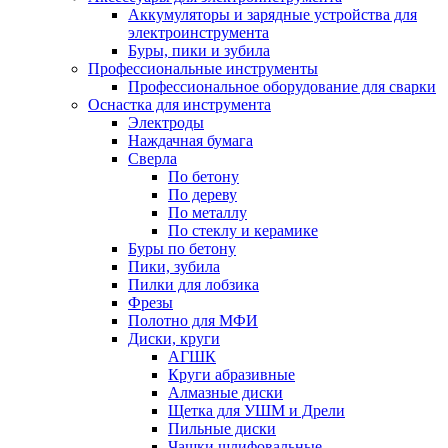
Аккумуляторы и зарядные устройства для
электроинструмента
Буры, пики и зубила
Профессиональные инструменты
Профессиональное оборудование для сварки
Оснастка для инструмента
Электроды
Наждачная бумага
Сверла
По бетону
По дереву
По металлу
По стеклу и керамике
Буры по бетону
Пики, зубила
Пилки для лобзика
Фрезы
Полотно для МФИ
Диски, круги
АГШК
Круги абразивные
Алмазные диски
Щетка для УШМ и Дрели
Пильные диски
Чашки шлифовальные