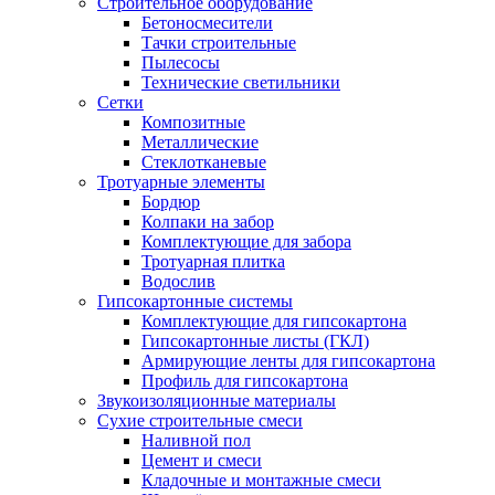
Строительное оборудование
Бетоносмесители
Тачки строительные
Пылесосы
Технические светильники
Сетки
Композитные
Металлические
Стеклотканевые
Тротуарные элементы
Бордюр
Колпаки на забор
Комплектующие для забора
Тротуарная плитка
Водослив
Гипсокартонные системы
Комплектующие для гипсокартона
Гипсокартонные листы (ГКЛ)
Армирующие ленты для гипсокартона
Профиль для гипсокартона
Звукоизоляционные материалы
Сухие строительные смеси
Наливной пол
Цемент и смеси
Кладочные и монтажные смеси