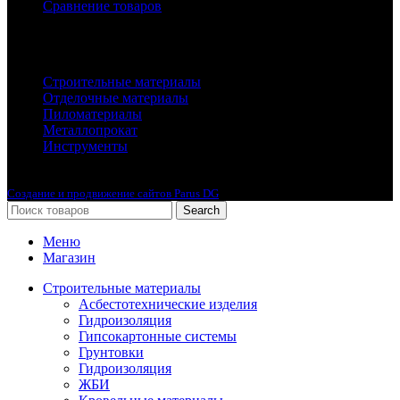
Сравнение товаров
Каталог
Строительные материалы
Отделочные материалы
Пиломатериалы
Металлопрокат
Инструменты
2010-2024 © Интернет-магазин с лучшими ценами !
Создание и продвижение сайтов Parus DG
Search
Меню
Магазин
Строительные материалы
Асбестотехнические изделия
Гидроизоляция
Гипсокартонные системы
Грунтовки
Гидроизоляция
ЖБИ