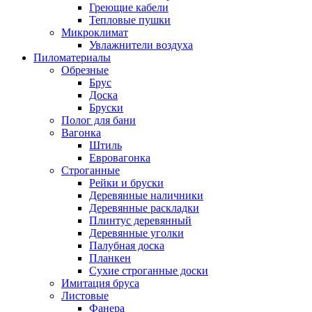
Греющие кабели
Тепловые пушки
Микроклимат
Увлажнители воздуха
Пиломатериалы
Обрезные
Брус
Доска
Бруски
Полог для бани
Вагонка
Штиль
Евровагонка
Строганные
Рейки и бруски
Деревянные наличники
Деревянные раскладки
Плинтус деревянный
Деревянные уголки
Палубная доска
Планкен
Сухие строганные доски
Имитация бруса
Листовые
Фанера