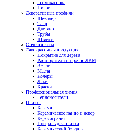
Термовагонка
Полог
Декоративные профили
Швеллер
Тавр
Двутавр
Трубы
Штанги
Стеклохолсты
Лакокрасочная продукция
Покрытие для дерева
Растворители и прочие ЛКМ
Эмали
Масла
Колеры
Лаки
Краски
Профессиональная химия
Теплоносители
Плитка
Керамика
Керамическое панно и декор
Керамогранит
Профиль для плитки
Керамический бордюр