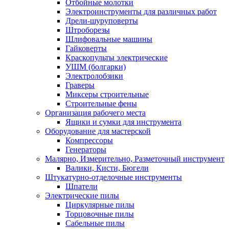
Отбойные молотки
Электроинструменты для различных работ
Дрели-шуруповерты
Штроборезы
Шлифовальные машины
Гайковерты
Краскопульты электрические
УШМ (болгарки)
Электролобзики
Граверы
Миксеры строительные
Строительные фены
Организация рабочего места
Ящики и сумки для инструмента
Оборудование для мастерской
Компрессоры
Генераторы
Малярно, Измерительно, Разметочный инструмент
Валики, Кисти, Бюгели
Штукатурно-отделочные инструменты
Шпатели
Электрические пилы
Циркулярные пилы
Торцовочные пилы
Сабельные пилы