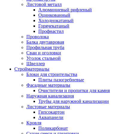
Листовой металл
Алюминиевый рифленый
Оцинкованный
Холоднокатаный
Горячекатаный
Профнастил
Проволока
Балка двутавровая
Профильная труба
Сваи и оголовки
Уголок стальной
Швеллер
Стройматериалы
Блоки для строительства
Плиты пазогребневые
Фасадные материалы
Очистители и пропитки для камня
Наружная канализация
Трубы для наружной канализации
Листовые материалы
Гипсокартон
Аквапанели
Кровля
Поликарбонат
Сухие смеси и грунтовки