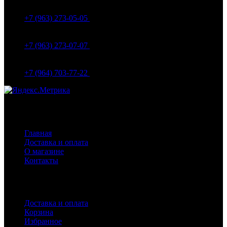
Вокзальная д.5А
+7 (963) 273-05-05
МО Домодедовский р-н Мкр. Барыбино ул. 1-Я
Вокзальная д.18
+7 (963) 273-07-07
МО Домодедово мкр Белые столбы ул. Щебанцево, дом
86
+7 (964) 703-77-22
Навигация
Главная
Доставка и оплата
О магазине
Контакты
Покупателям
Доставка и оплата
Корзина
Избранное