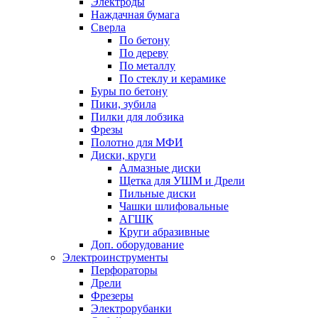
Электроды
Наждачная бумага
Сверла
По бетону
По дереву
По металлу
По стеклу и керамике
Буры по бетону
Пики, зубила
Пилки для лобзика
Фрезы
Полотно для МФИ
Диски, круги
Алмазные диски
Щетка для УШМ и Дрели
Пильные диски
Чашки шлифовальные
АГШК
Круги абразивные
Доп. оборудование
Электроинструменты
Перфораторы
Дрели
Фрезеры
Электрорубанки