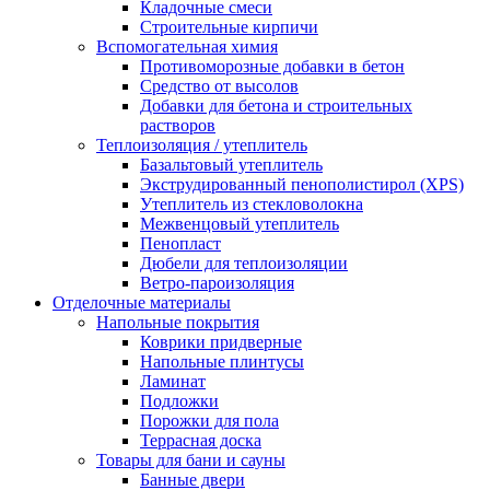
Кладочные смеси
Строительные кирпичи
Вспомогательная химия
Противоморозные добавки в бетон
Средство от высолов
Добавки для бетона и строительных
растворов
Теплоизоляция / утеплитель
Базальтовый утеплитель
Экструдированный пенополистирол (XPS)
Утеплитель из стекловолокна
Межвенцовый утеплитель
Пенопласт
Дюбели для теплоизоляции
Ветро-пароизоляция
Отделочные материалы
Напольные покрытия
Коврики придверные
Напольные плинтусы
Ламинат
Подложки
Порожки для пола
Террасная доска
Товары для бани и сауны
Банные двери