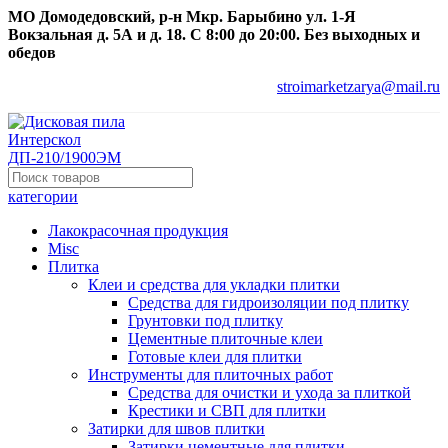
МО Домодедовский, р-н Мкр. Барыбино ул. 1-Я
Вокзальная д. 5А и д. 18. С 8:00 до 20:00. Без выходных и
обедов
stroimarketzarya@mail.ru
категории
Лакокрасочная продукция
Misc
Плитка
Клеи и средства для укладки плитки
Средства для гидроизоляции под плитку
Грунтовки под плитку
Цементные плиточные клеи
Готовые клеи для плитки
Инструменты для плиточных работ
Средства для очистки и ухода за плиткой
Крестики и СВП для плитки
Затирки для швов плитки
Затирки цементные для плитки