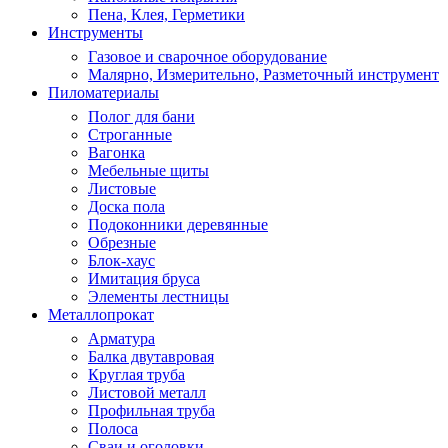
Пена, Клея, Герметики
Инструменты
Газовое и сварочное оборудование
Малярно, Измерительно, Разметочный инструмент
Пиломатериалы
Полог для бани
Строганные
Вагонка
Мебельные щиты
Листовые
Доска пола
Подоконники деревянные
Обрезные
Блок-хаус
Имитация бруса
Элементы лестницы
Металлопрокат
Арматура
Балка двутавровая
Круглая труба
Листовой металл
Профильная труба
Полоса
Сваи и оголовки