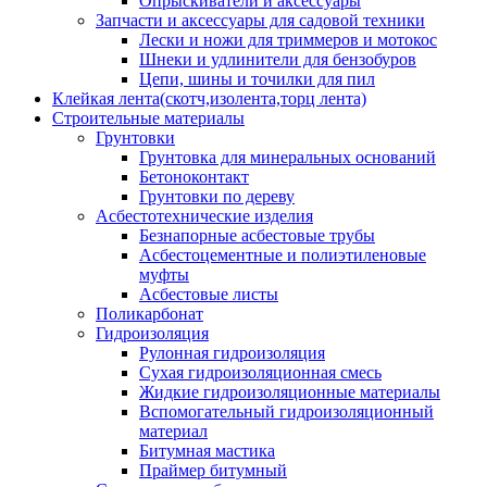
Опрыскиватели и аксессуары
Запчасти и аксессуары для садовой техники
Лески и ножи для триммеров и мотокос
Шнеки и удлинители для бензобуров
Цепи, шины и точилки для пил
Клейкая лента(скотч,изолента,торц лента)
Строительные материалы
Грунтовки
Грунтовка для минеральных оснований
Бетоноконтакт
Грунтовки по дереву
Асбестотехнические изделия
Безнапорные асбестовые трубы
Асбестоцементные и полиэтиленовые
муфты
Асбестовые листы
Поликарбонат
Гидроизоляция
Рулонная гидроизоляция
Сухая гидроизоляционная смесь
Жидкие гидроизоляционные материалы
Вспомогательный гидроизоляционный
материал
Битумная мастика
Праймер битумный