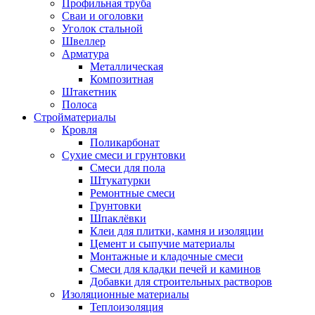
Профильная труба
Сваи и оголовки
Уголок стальной
Швеллер
Арматура
Металлическая
Композитная
Штакетник
Полоса
Стройматериалы
Кровля
Поликарбонат
Сухие смеси и грунтовки
Смеси для пола
Штукатурки
Ремонтные смеси
Грунтовки
Шпаклёвки
Клеи для плитки, камня и изоляции
Цемент и сыпучие материалы
Монтажные и кладочные смеси
Смеси для кладки печей и каминов
Добавки для строительных растворов
Изоляционные материалы
Теплоизоляция