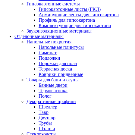
Гипсокартонные системы
Гипсокартонные листы (ГКЛ)
Армирующие ленты для гипсокартона
Профиль для гипсокартона
Комплектующие для гипсокартона
Звукоизоляционные материалы
Отделочные материалы
Напольные покрытия
Напольные плинтусы
Ламинат
Подложки
Порожки для пола
Террасная доска
Коврики придверные
Товары для бани и сауны
Банные двери
Термовагонка
Полог
Декоративные профили
Швеллер
Тавр
Двутавр
Трубы
Штанги
Стеклохолсты