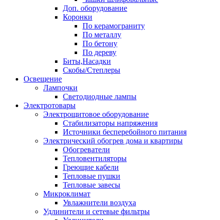
Доп. оборудование
Коронки
По керамограниту
По металлу
По бетону
По дереву
Биты,Насадки
Скобы/Степлеры
Освещение
Лампочки
Светодиодные лампы
Электротовары
Электрощитовое оборудование
Стабилизаторы напряжения
Источники бесперебойного питания
Электрический обогрев дома и квартиры
Обогреватели
Тепловентиляторы
Греющие кабели
Тепловые пушки
Тепловые завесы
Микроклимат
Увлажнители воздуха
Удлинители и сетевые фильтры