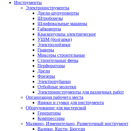
Инструменты
Электроинструменты
Дрели-шуруповерты
Штроборезы
Шлифовальные машины
Гайковерты
Краскопульты электрические
УШМ (болгарки)
Электролобзики
Граверы
Миксеры строительные
Строительные фены
Перфораторы
Дрели
Фрезеры
Электрорубанки
Отбойные молотки
Электроинструменты для различных работ
Организация рабочего места
Ящики и сумки для инструмента
Оборудование для мастерской
Генераторы
Компрессоры
Малярно, Измерительно, Разметочный инструмент
Валики, Кисти, Бюгели