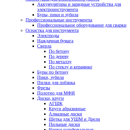
Аккумуляторы и зарядные устройства для
электроинструмента
Буры, пики и зубила
Профессиональные инструменты
Профессиональное оборудование для сварки
Оснастка для инструмента
Электроды
Наждачная бумага
Сверла
По бетону
По дереву
По металлу
По стеклу и керамике
Буры по бетону
Пики, зубила
Пилки для лобзика
Фрезы
Полотно для МФИ
Диски, круги
АГШК
Круги абразивные
Алмазные диски
Щетка для УШМ и Дрели
Пильные диски
Чашки шлифовальные