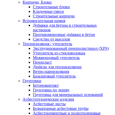
Кирпичи, Блоки
Строительные блоки
Кладочные смеси
Строительные кирпичи
Вспомогательная химия
Добавки для бетона и строительных
растворов
Противоморозные добавки в бетон
Средство от высолов
Теплоизоляция / утеплитель
Экструдированный пенополистирол (XPS)
Утеплитель из стекловолокна
Межвенцовый утеплитель
Пенопласт
Дюбели для теплоизоляции
Ветро-пароизоляция
Базальтовый утеплитель
Грунтовки
Бетоноконтакт
Грунтовки по дереву
Грунтовка для минеральных оснований
Асбестотехнические изделия
Асбестовые листы
Безнапорные асбестовые трубы
Асбестоцементные и полиэтиленовые