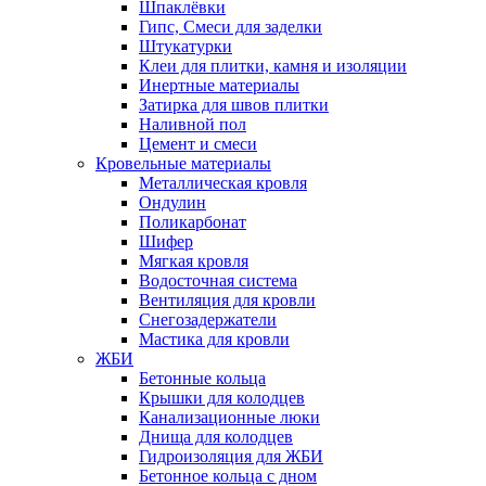
Шпаклёвки
Гипс, Смеси для заделки
Штукатурки
Клеи для плитки, камня и изоляции
Инертные материалы
Затирка для швов плитки
Наливной пол
Цемент и смеси
Кровельные материалы
Металлическая кровля
Ондулин
Поликарбонат
Шифер
Мягкая кровля
Водосточная система
Вентиляция для кровли
Снегозадержатели
Мастика для кровли
ЖБИ
Бетонные кольца
Крышки для колодцев
Канализационные люки
Днища для колодцев
Гидроизоляция для ЖБИ
Бетонное кольца с дном