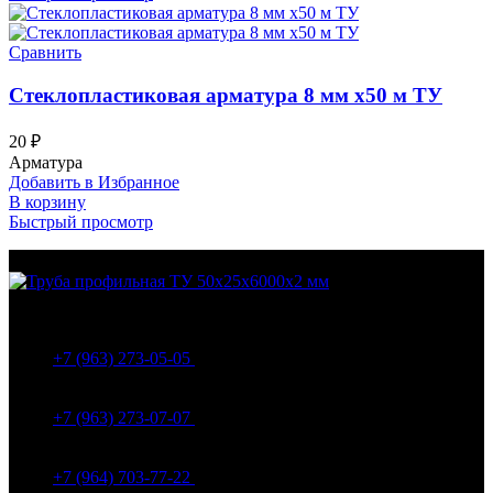
Сравнить
Стеклопластиковая арматура 8 мм х50 м ТУ
20
₽
Арматура
Добавить в Избранное
В корзину
Быстрый просмотр
МО Домодедовский р-н Мкр. Барыбино ул. 1-Я
Вокзальная д.5А
+7 (963) 273-05-05
МО Домодедовский р-н Мкр. Барыбино ул. 1-Я
Вокзальная д.18
+7 (963) 273-07-07
МО Домодедово мкр Белые столбы ул. Щебанцево, дом
86
+7 (964) 703-77-22