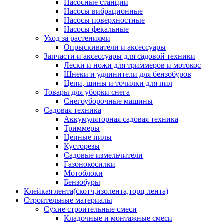
Насосные станции
Насосы вибрационные
Насосы поверхностные
Насосы фекальные
Уход за растениями
Опрыскиватели и аксессуары
Запчасти и аксессуары для садовой техники
Лески и ножи для триммеров и мотокос
Шнеки и удлинители для бензобуров
Цепи, шины и точилки для пил
Товары для уборки снега
Снегоуборочные машины
Садовая техника
Аккумуляторная садовая техника
Триммеры
Цепные пилы
Кусторезы
Садовые измельчители
Газонокосилки
Мотоблоки
Бензобуры
Клейкая лента(скотч,изолента,торц лента)
Строительные материалы
Сухие строительные смеси
Кладочные и монтажные смеси