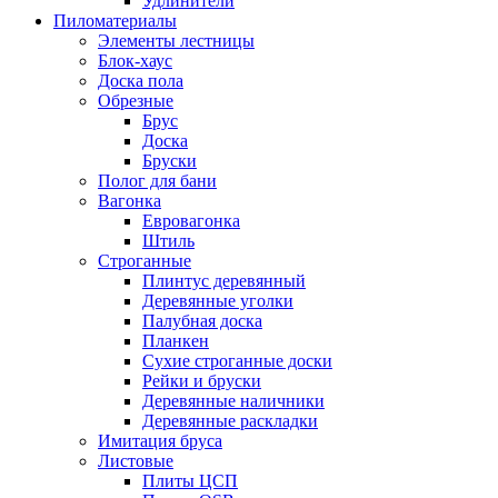
Удлинители
Пиломатериалы
Элементы лестницы
Блок-хаус
Доска пола
Обрезные
Брус
Доска
Бруски
Полог для бани
Вагонка
Евровагонка
Штиль
Строганные
Плинтус деревянный
Деревянные уголки
Палубная доска
Планкен
Сухие строганные доски
Рейки и бруски
Деревянные наличники
Деревянные раскладки
Имитация бруса
Листовые
Плиты ЦСП