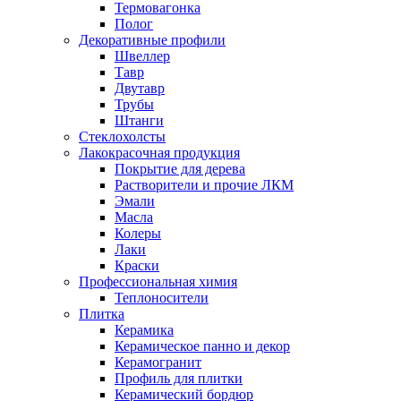
Термовагонка
Полог
Декоративные профили
Швеллер
Тавр
Двутавр
Трубы
Штанги
Стеклохолсты
Лакокрасочная продукция
Покрытие для дерева
Растворители и прочие ЛКМ
Эмали
Масла
Колеры
Лаки
Краски
Профессиональная химия
Теплоносители
Плитка
Керамика
Керамическое панно и декор
Керамогранит
Профиль для плитки
Керамический бордюр