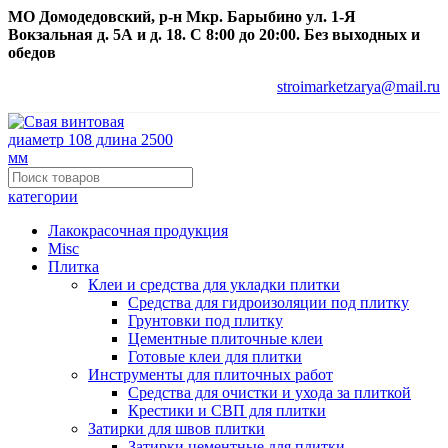
МО Домодедовский, р-н Мкр. Барыбино ул. 1-Я
Вокзальная д. 5А и д. 18. С 8:00 до 20:00. Без выходных и
обедов
stroimarketzarya@mail.ru
категории
Лакокрасочная продукция
Misc
Плитка
Клеи и средства для укладки плитки
Средства для гидроизоляции под плитку
Грунтовки под плитку
Цементные плиточные клеи
Готовые клеи для плитки
Инструменты для плиточных работ
Средства для очистки и ухода за плиткой
Крестики и СВП для плитки
Затирки для швов плитки
Затирки цементные для плитки