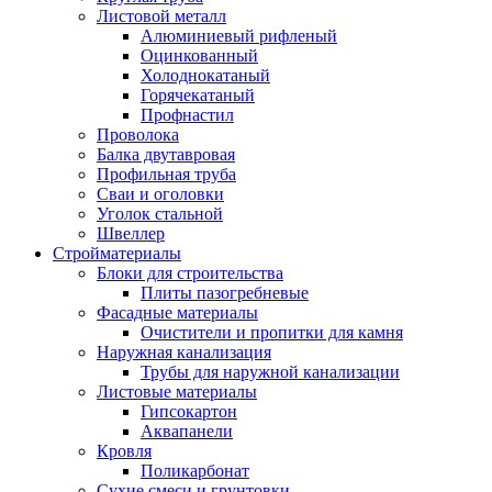
Листовой металл
Алюминиевый рифленый
Оцинкованный
Холоднокатаный
Горячекатаный
Профнастил
Проволока
Балка двутавровая
Профильная труба
Сваи и оголовки
Уголок стальной
Швеллер
Стройматериалы
Блоки для строительства
Плиты пазогребневые
Фасадные материалы
Очистители и пропитки для камня
Наружная канализация
Трубы для наружной канализации
Листовые материалы
Гипсокартон
Аквапанели
Кровля
Поликарбонат
Сухие смеси и грунтовки