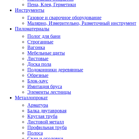
Пена, Клея, Герметики
Инструменты
Газовое и сварочное оборудование
Малярно, Измерительно, Разметочный инструмент
Пиломатериалы
Полог для бани
Строганные
Вагонка
Мебельные щиты
Листовые
Доска пола
Подоконники деревянные
Обрезные
Блок-хаус
Имитация бруса
Элементы лестницы
Металлопрокат
Арматура
Балка двутавровая
Круглая труба
Листовой металл
Профильная труба
Полоса
Сваи и оголовки