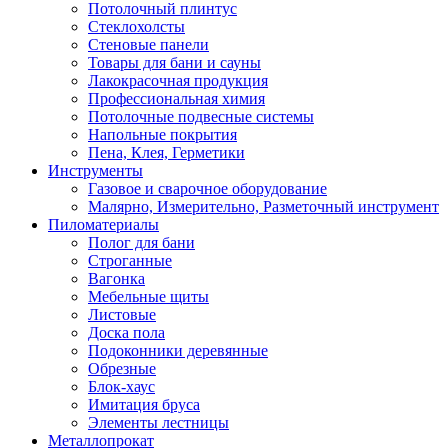
Потолочный плинтус
Стеклохолсты
Стеновые панели
Товары для бани и сауны
Лакокрасочная продукция
Профессиональная химия
Потолочные подвесные системы
Напольные покрытия
Пена, Клея, Герметики
Инструменты
Газовое и сварочное оборудование
Малярно, Измерительно, Разметочный инструмент
Пиломатериалы
Полог для бани
Строганные
Вагонка
Мебельные щиты
Листовые
Доска пола
Подоконники деревянные
Обрезные
Блок-хаус
Имитация бруса
Элементы лестницы
Металлопрокат