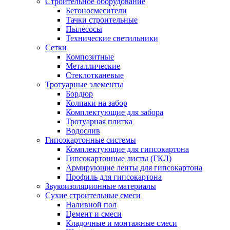
Строительное оборудование
Бетоносмесители
Тачки строительные
Пылесосы
Технические светильники
Сетки
Композитные
Металлические
Стеклотканевые
Тротуарные элементы
Бордюр
Колпаки на забор
Комплектующие для забора
Тротуарная плитка
Водослив
Гипсокартонные системы
Комплектующие для гипсокартона
Гипсокартонные листы (ГКЛ)
Армирующие ленты для гипсокартона
Профиль для гипсокартона
Звукоизоляционные материалы
Сухие строительные смеси
Наливной пол
Цемент и смеси
Кладочные и монтажные смеси