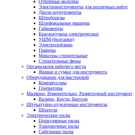
Отбойные молотки
Электроинструменты для различных работ
Дрели-шуруповерты
Штроборезы
Шлифовальные машины
Гайковерты
Краскопульты электрические
УШМ (болгарки)
Электролобзики
Граверы
Миксеры строительные
Строительные фены
Организация рабочего места
Ящики и сумки для инструмента
Оборудование для мастерской
Компрессоры
Генераторы
Малярно, Измерительно, Разметочный инструмент
Валики, Кисти, Бюгели
Штукатурно-отделочные инструменты
Шпатели
Электрические пилы
Циркулярные пилы
Торцовочные пилы
Сабельные пилы