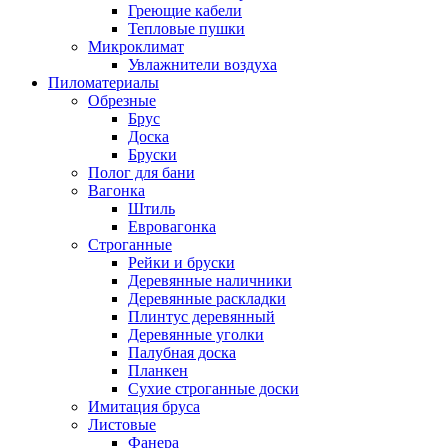
Греющие кабели
Тепловые пушки
Микроклимат
Увлажнители воздуха
Пиломатериалы
Обрезные
Брус
Доска
Бруски
Полог для бани
Вагонка
Штиль
Евровагонка
Строганные
Рейки и бруски
Деревянные наличники
Деревянные раскладки
Плинтус деревянный
Деревянные уголки
Палубная доска
Планкен
Сухие строганные доски
Имитация бруса
Листовые
Фанера