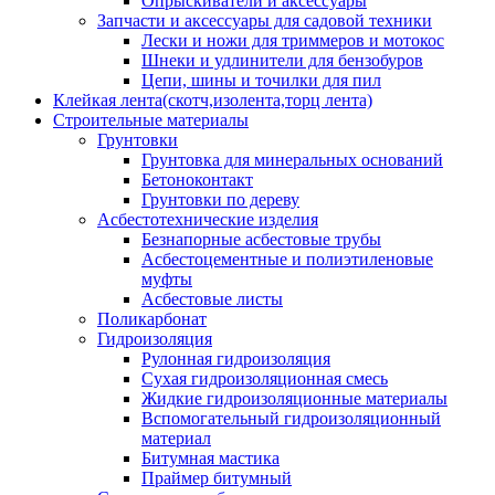
Опрыскиватели и аксессуары
Запчасти и аксессуары для садовой техники
Лески и ножи для триммеров и мотокос
Шнеки и удлинители для бензобуров
Цепи, шины и точилки для пил
Клейкая лента(скотч,изолента,торц лента)
Строительные материалы
Грунтовки
Грунтовка для минеральных оснований
Бетоноконтакт
Грунтовки по дереву
Асбестотехнические изделия
Безнапорные асбестовые трубы
Асбестоцементные и полиэтиленовые
муфты
Асбестовые листы
Поликарбонат
Гидроизоляция
Рулонная гидроизоляция
Сухая гидроизоляционная смесь
Жидкие гидроизоляционные материалы
Вспомогательный гидроизоляционный
материал
Битумная мастика
Праймер битумный