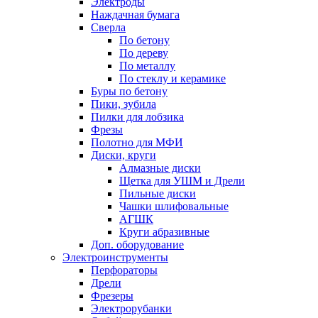
Электроды
Наждачная бумага
Сверла
По бетону
По дереву
По металлу
По стеклу и керамике
Буры по бетону
Пики, зубила
Пилки для лобзика
Фрезы
Полотно для МФИ
Диски, круги
Алмазные диски
Щетка для УШМ и Дрели
Пильные диски
Чашки шлифовальные
АГШК
Круги абразивные
Доп. оборудование
Электроинструменты
Перфораторы
Дрели
Фрезеры
Электрорубанки