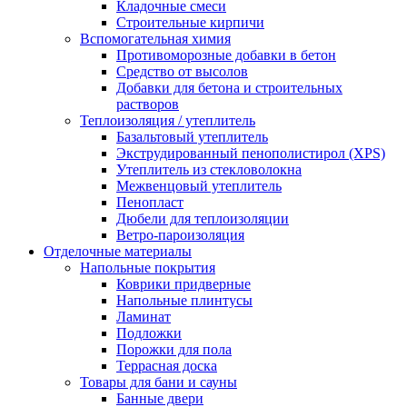
Кладочные смеси
Строительные кирпичи
Вспомогательная химия
Противоморозные добавки в бетон
Средство от высолов
Добавки для бетона и строительных
растворов
Теплоизоляция / утеплитель
Базальтовый утеплитель
Экструдированный пенополистирол (XPS)
Утеплитель из стекловолокна
Межвенцовый утеплитель
Пенопласт
Дюбели для теплоизоляции
Ветро-пароизоляция
Отделочные материалы
Напольные покрытия
Коврики придверные
Напольные плинтусы
Ламинат
Подложки
Порожки для пола
Террасная доска
Товары для бани и сауны
Банные двери