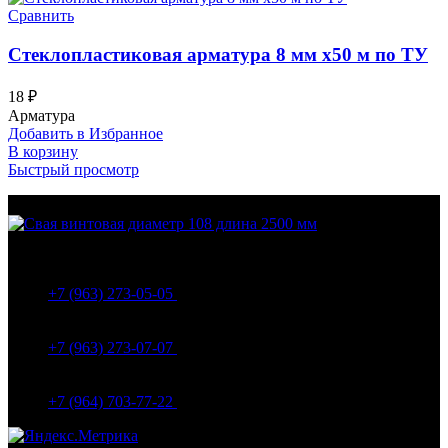
Сравнить
Стеклопластиковая арматура 8 мм х50 м по ТУ
18
₽
Арматура
Добавить в Избранное
В корзину
Быстрый просмотр
МО Домодедовский р-н Мкр. Барыбино ул. 1-Я
Вокзальная д.5А
+7 (963) 273-05-05
МО Домодедовский р-н Мкр. Барыбино ул. 1-Я
Вокзальная д.18
+7 (963) 273-07-07
МО Домодедово мкр Белые столбы ул. Щебанцево, дом
86
+7 (964) 703-77-22