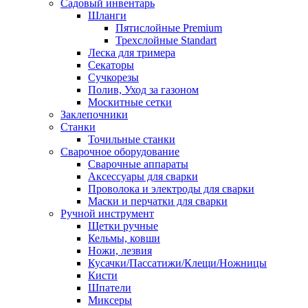
Садовый инвентарь
Шланги
Пятислойные Premium
Трехслойные Standart
Леска для тримера
Секаторы
Сучкорезы
Полив, Уход за газоном
Москитные сетки
Заклепочники
Станки
Точильные станки
Сварочное оборудование
Сварочные аппараты
Аксессуары для сварки
Проволока и электроды для сварки
Маски и перчатки для сварки
Ручной инструмент
Щетки ручные
Кельмы, ковши
Ножи, лезвия
Кусачки/Пассатижи/Клещи/Ножницы
Кисти
Шпатели
Миксеры