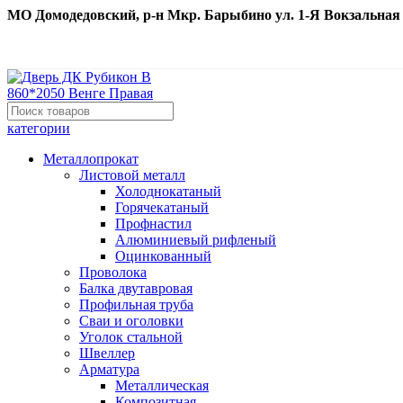
МО Домодедовский, р-н Мкр. Барыбино ул. 1-Я Вокзальная д. 
категории
Металлопрокат
Листовой металл
Холоднокатаный
Горячекатаный
Профнастил
Алюминиевый рифленый
Оцинкованный
Проволока
Балка двутавровая
Профильная труба
Сваи и оголовки
Уголок стальной
Швеллер
Арматура
Металлическая
Композитная