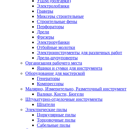
УШМ (болгарки)
Электролобзики
Граверы
Миксеры строительные
Строительные фены
Перфораторы
Дрели
Фрезеры
Электрорубанки
Отбойные молотки
Электроинструменты для различных работ
Дрели-шуруповерты
Организация рабочего места
Ящики и сумки для инструмента
Оборудование для мастерской
Генераторы
Компрессоры
Малярно, Измерительно, Разметочный инструмент
Валики, Кисти, Бюгели
Штукатурно-отделочные инструменты
Шпатели
Электрические пилы
Циркулярные пилы
Торцовочные пилы
Сабельные пилы