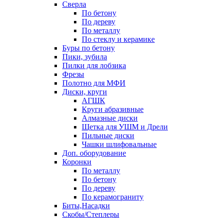
Сверла
По бетону
По дереву
По металлу
По стеклу и керамике
Буры по бетону
Пики, зубила
Пилки для лобзика
Фрезы
Полотно для МФИ
Диски, круги
АГШК
Круги абразивные
Алмазные диски
Щетка для УШМ и Дрели
Пильные диски
Чашки шлифовальные
Доп. оборудование
Коронки
По металлу
По бетону
По дереву
По керамограниту
Биты,Насадки
Скобы/Степлеры