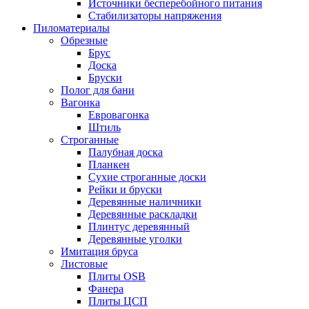
Источники бесперебойного питания
Стабилизаторы напряжения
Пиломатериалы
Обрезные
Брус
Доска
Бруски
Полог для бани
Вагонка
Евровагонка
Штиль
Строганные
Палубная доска
Планкен
Сухие строганные доски
Рейки и бруски
Деревянные наличники
Деревянные раскладки
Плинтус деревянный
Деревянные уголки
Имитация бруса
Листовые
Плиты OSB
Фанера
Плиты ЦСП