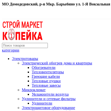
МО Домодедовский, р-н Мкр. Барыбино ул. 1-Я Вокзальная д. 
категории
Электротовары
Электрический обогрев дома и квартиры
Обогреватели
Тепловентиляторы
Греющие кабели
Тепловые пушки
Тепловые завесы
Микроклимат
Увлажнители воздуха
Удлинители и сетевые фильтры
Удлинители
Электрощитовое оборудование