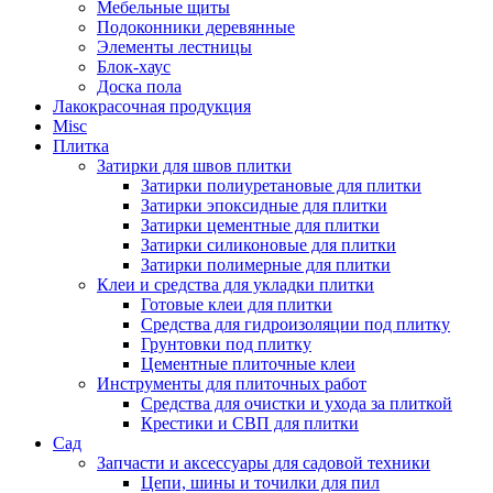
Мебельные щиты
Подоконники деревянные
Элементы лестницы
Блок-хаус
Доска пола
Лакокрасочная продукция
Misc
Плитка
Затирки для швов плитки
Затирки полиуретановые для плитки
Затирки эпоксидные для плитки
Затирки цементные для плитки
Затирки силиконовые для плитки
Затирки полимерные для плитки
Клеи и средства для укладки плитки
Готовые клеи для плитки
Средства для гидроизоляции под плитку
Грунтовки под плитку
Цементные плиточные клеи
Инструменты для плиточных работ
Средства для очистки и ухода за плиткой
Крестики и СВП для плитки
Сад
Запчасти и аксессуары для садовой техники
Цепи, шины и точилки для пил