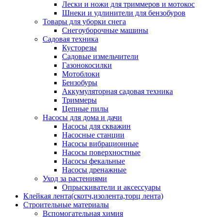
Лески и ножи для триммеров и мотокос
Шнеки и удлинители для бензобуров
Товары для уборки снега
Снегоуборочные машины
Садовая техника
Кусторезы
Садовые измельчители
Газонокосилки
Мотоблоки
Бензобуры
Аккумуляторная садовая техника
Триммеры
Цепные пилы
Насосы для дома и дачи
Насосы для скважин
Насосные станции
Насосы вибрационные
Насосы поверхностные
Насосы фекальные
Насосы дренажные
Уход за растениями
Опрыскиватели и аксессуары
Клейкая лента(скотч,изолента,торц лента)
Строительные материалы
Вспомогательная химия