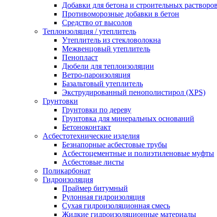
Добавки для бетона и строительных растворо
Противоморозные добавки в бетон
Средство от высолов
Теплоизоляция / утеплитель
Утеплитель из стекловолокна
Межвенцовый утеплитель
Пенопласт
Дюбели для теплоизоляции
Ветро-пароизоляция
Базальтовый утеплитель
Экструдированный пенополистирол (XPS)
Грунтовки
Грунтовки по дереву
Грунтовка для минеральных оснований
Бетоноконтакт
Асбестотехнические изделия
Безнапорные асбестовые трубы
Асбестоцементные и полиэтиленовые муфты
Асбестовые листы
Поликарбонат
Гидроизоляция
Праймер битумный
Рулонная гидроизоляция
Сухая гидроизоляционная смесь
Жидкие гидроизоляционные материалы