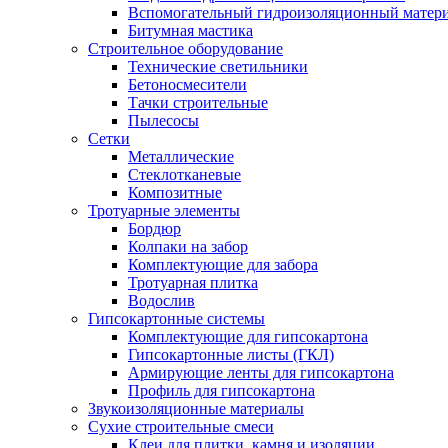
Вспомогательный гидроизоляционный матер
Битумная мастика
Строительное оборудование
Технические светильники
Бетоносмесители
Тачки строительные
Пылесосы
Сетки
Металлические
Стеклотканевые
Композитные
Тротуарные элементы
Бордюр
Колпаки на забор
Комплектующие для забора
Тротуарная плитка
Водослив
Гипсокартонные системы
Комплектующие для гипсокартона
Гипсокартонные листы (ГКЛ)
Армирующие ленты для гипсокартона
Профиль для гипсокартона
Звукоизоляционные материалы
Сухие строительные смеси
Клеи для плитки, камня и изоляции