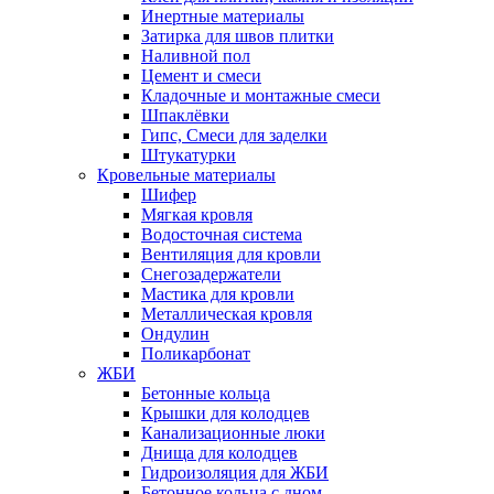
Инертные материалы
Затирка для швов плитки
Наливной пол
Цемент и смеси
Кладочные и монтажные смеси
Шпаклёвки
Гипс, Смеси для заделки
Штукатурки
Кровельные материалы
Шифер
Мягкая кровля
Водосточная система
Вентиляция для кровли
Снегозадержатели
Мастика для кровли
Металлическая кровля
Ондулин
Поликарбонат
ЖБИ
Бетонные кольца
Крышки для колодцев
Канализационные люки
Днища для колодцев
Гидроизоляция для ЖБИ
Бетонное кольца с дном