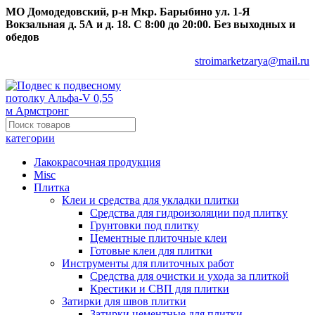
МО Домодедовский, р-н Мкр. Барыбино ул. 1-Я
Вокзальная д. 5А и д. 18. С 8:00 до 20:00. Без выходных и
обедов
stroimarketzarya@mail.ru
категории
Лакокрасочная продукция
Misc
Плитка
Клеи и средства для укладки плитки
Средства для гидроизоляции под плитку
Грунтовки под плитку
Цементные плиточные клеи
Готовые клеи для плитки
Инструменты для плиточных работ
Средства для очистки и ухода за плиткой
Крестики и СВП для плитки
Затирки для швов плитки
Затирки цементные для плитки