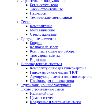
Строительное оборудование
Бетоносмесители
Тачки строительные
Пылесосы
Технические светильники
Сетки
Композитные
Металлические
Стеклотканевые
Тротуарные элементы
Бордюр
Колпаки на забор
Комплектующие для забора
Тротуарная плитка
Водослив
Гипсокартонные системы
Комплектующие для гипсокартона
Гипсокартонные листы (ГКЛ)
Армирующие ленты для гипсокартона
Профиль для гипсокартона
Звукоизоляционные материалы
Сухие строительные смеси
Наливной пол
Цемент и смеси
Кладочные и монтажные смеси