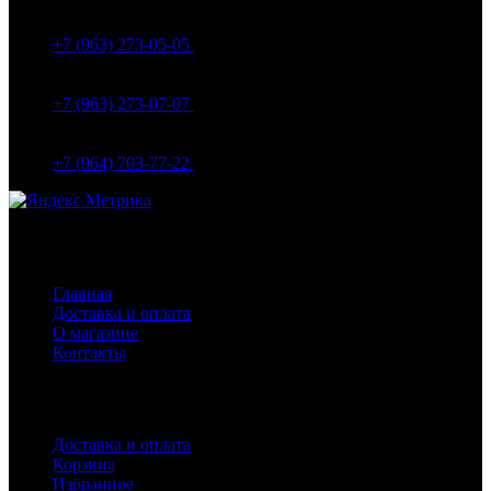
МО Домодедовский р-н Мкр. Барыбино ул. 1-Я
Вокзальная д.5А
+7 (963) 273-05-05
МО Домодедовский р-н Мкр. Барыбино ул. 1-Я
Вокзальная д.18
+7 (963) 273-07-07
МО Домодедово мкр Белые столбы ул. Щебанцево, дом
86
+7 (964) 703-77-22
Навигация
Главная
Доставка и оплата
О магазине
Контакты
Покупателям
Доставка и оплата
Корзина
Избранное