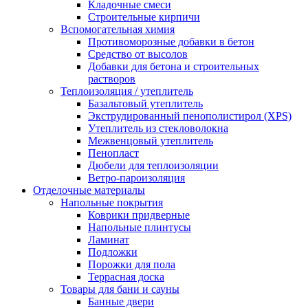
Кладочные смеси
Строительные кирпичи
Вспомогательная химия
Противоморозные добавки в бетон
Средство от высолов
Добавки для бетона и строительных
растворов
Теплоизоляция / утеплитель
Базальтовый утеплитель
Экструдированный пенополистирол (XPS)
Утеплитель из стекловолокна
Межвенцовый утеплитель
Пенопласт
Дюбели для теплоизоляции
Ветро-пароизоляция
Отделочные материалы
Напольные покрытия
Коврики придверные
Напольные плинтусы
Ламинат
Подложки
Порожки для пола
Террасная доска
Товары для бани и сауны
Банные двери