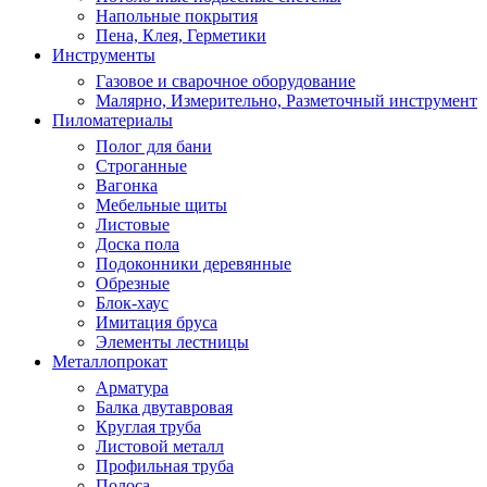
Напольные покрытия
Пена, Клея, Герметики
Инструменты
Газовое и сварочное оборудование
Малярно, Измерительно, Разметочный инструмент
Пиломатериалы
Полог для бани
Строганные
Вагонка
Мебельные щиты
Листовые
Доска пола
Подоконники деревянные
Обрезные
Блок-хаус
Имитация бруса
Элементы лестницы
Металлопрокат
Арматура
Балка двутавровая
Круглая труба
Листовой металл
Профильная труба
Полоса