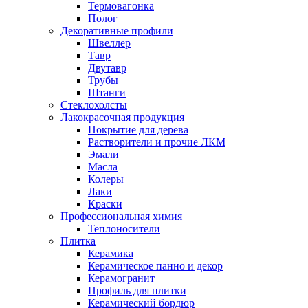
Термовагонка
Полог
Декоративные профили
Швеллер
Тавр
Двутавр
Трубы
Штанги
Стеклохолсты
Лакокрасочная продукция
Покрытие для дерева
Растворители и прочие ЛКМ
Эмали
Масла
Колеры
Лаки
Краски
Профессиональная химия
Теплоносители
Плитка
Керамика
Керамическое панно и декор
Керамогранит
Профиль для плитки
Керамический бордюр