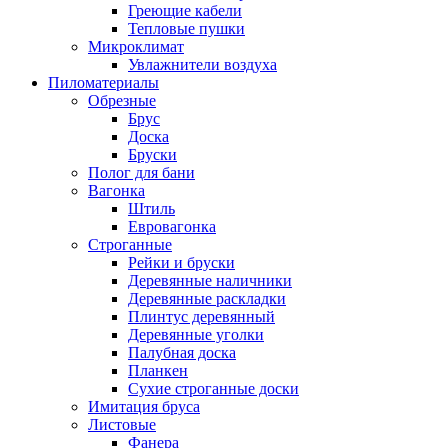
Греющие кабели
Тепловые пушки
Микроклимат
Увлажнители воздуха
Пиломатериалы
Обрезные
Брус
Доска
Бруски
Полог для бани
Вагонка
Штиль
Евровагонка
Строганные
Рейки и бруски
Деревянные наличники
Деревянные раскладки
Плинтус деревянный
Деревянные уголки
Палубная доска
Планкен
Сухие строганные доски
Имитация бруса
Листовые
Фанера