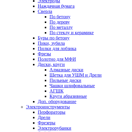
Электроды
Наждачная бумага
Сверла
По бетону
По дереву
По металлу
По стеклу и керамике
Буры по бетону
Пики, зубила
Пилки для лобзика
Фрезы
Полотно для МФИ
Диски, круги
Алмазные диски
Щетка для УШМ и Дрели
Пильные диски
Чашки шлифовальные
АГШК
Круги абразивные
Доп. оборудование
Электроинструменты
Перфораторы
Дрели
Фрезеры
Электрорубанки