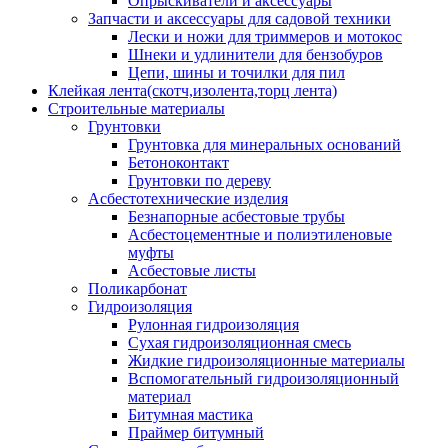
Опрыскиватели и аксессуары
Запчасти и аксессуары для садовой техники
Лески и ножи для триммеров и мотокос
Шнеки и удлинители для бензобуров
Цепи, шины и точилки для пил
Клейкая лента(скотч,изолента,торц лента)
Строительные материалы
Грунтовки
Грунтовка для минеральных оснований
Бетоноконтакт
Грунтовки по дереву
Асбестотехнические изделия
Безнапорные асбестовые трубы
Асбестоцементные и полиэтиленовые
муфты
Асбестовые листы
Поликарбонат
Гидроизоляция
Рулонная гидроизоляция
Сухая гидроизоляционная смесь
Жидкие гидроизоляционные материалы
Вспомогательный гидроизоляционный
материал
Битумная мастика
Праймер битумный