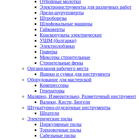
Отбойные молотки
Электроинструменты для различных работ
Дрели-шуруповерты
Штроборезы
Шлифовальные машины
Гайковерты
Краскопульты электрические
УШМ (болгарки)
Электролобзики
Граверы
Миксеры строительные
Строительные фены
Организация рабочего места
Ящики и сумки для инструмента
Оборудование для мастерской
Компрессоры
Генераторы
Малярно, Измерительно, Разметочный инструмент
Валики, Кисти, Бюгели
Штукатурно-отделочные инструменты
Шпатели
Электрические пилы
Циркулярные пилы
Торцовочные пилы
Сабельные пилы