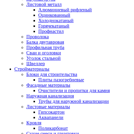
Листовой металл
Алюминиевый рифленый
Оцинкованный
Холоднокатаный
Горячекатаный
Профнастил
Проволока
Балка двутавровая
Профильная труба
Сваи и оголовки
Уголок стальной
Швеллер
Стройматериалы
Блоки для строительства
Плиты пазогребневые
Фасадные материалы
Очистители и пропитки для камня
Наружная канализация
Трубы для наружной канализации
Листовые материалы
Гипсокартон
Аквапанели
Кровля
Поликарбонат
Сухие смеси и грунтовки