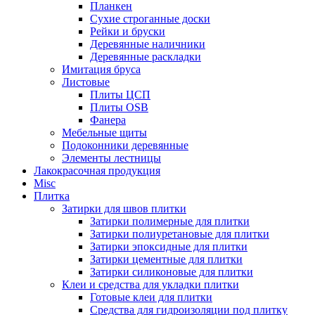
Планкен
Сухие строганные доски
Рейки и бруски
Деревянные наличники
Деревянные раскладки
Имитация бруса
Листовые
Плиты ЦСП
Плиты OSB
Фанера
Мебельные щиты
Подоконники деревянные
Элементы лестницы
Лакокрасочная продукция
Misc
Плитка
Затирки для швов плитки
Затирки полимерные для плитки
Затирки полиуретановые для плитки
Затирки эпоксидные для плитки
Затирки цементные для плитки
Затирки силиконовые для плитки
Клеи и средства для укладки плитки
Готовые клеи для плитки
Средства для гидроизоляции под плитку