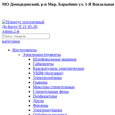
МО Домодедовский, р-н Мкр. Барыбино ул. 1-Я Вокзальная д. 
категории
Инструменты
Электроинструменты
Шлифовальные машины
Гайковерты
Краскопульты электрические
УШМ (болгарки)
Электролобзики
Граверы
Миксеры строительные
Строительные фены
Перфораторы
Дрели
Фрезеры
Электрорубанки
Отбойные молотки