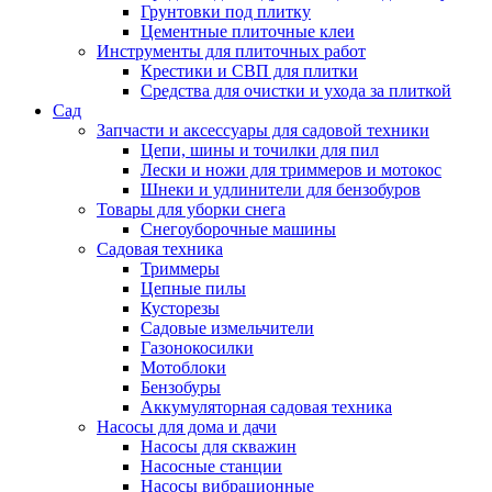
Грунтовки под плитку
Цементные плиточные клеи
Инструменты для плиточных работ
Крестики и СВП для плитки
Средства для очистки и ухода за плиткой
Сад
Запчасти и аксессуары для садовой техники
Цепи, шины и точилки для пил
Лески и ножи для триммеров и мотокос
Шнеки и удлинители для бензобуров
Товары для уборки снега
Снегоуборочные машины
Садовая техника
Триммеры
Цепные пилы
Кусторезы
Садовые измельчители
Газонокосилки
Мотоблоки
Бензобуры
Аккумуляторная садовая техника
Насосы для дома и дачи
Насосы для скважин
Насосные станции
Насосы вибрационные