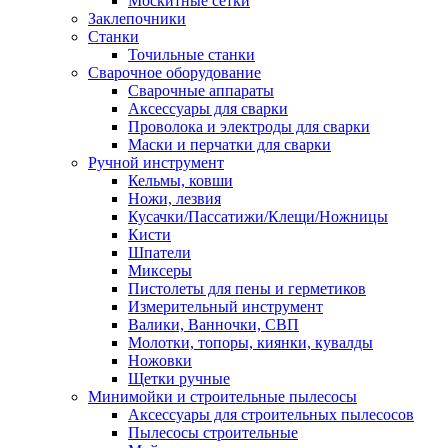
Москитные сетки
Заклепочники
Станки
Точильные станки
Сварочное оборудование
Сварочные аппараты
Аксессуары для сварки
Проволока и электроды для сварки
Маски и перчатки для сварки
Ручной инструмент
Кельмы, ковши
Ножи, лезвия
Кусачки/Пассатижи/Клещи/Ножницы
Кисти
Шпатели
Миксеры
Пистолеты для пены и герметиков
Измерительный инструмент
Валики, Ванночки, СВП
Молотки, топоры, киянки, кувалды
Ножовки
Щетки ручные
Минимойки и строительные пылесосы
Аксессуары для строительных пылесосов
Пылесосы строительные