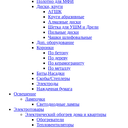
Полотно для МФИ
Диски, круги
АГШК
Круги абразивные
Алмазные диски
Щетка для УШМ и Дрели
Пильные диски
Чашки шлифовальные
Доп. оборудование
Коронки
По бетону
По дереву
По керамограниту
По металлу
Биты,Насадки
Скобы/Степлеры
Электроды
Наждачная бумага
Освещение
Лампочки
Светодиодные лампы
Электротовары
Электрический обогрев дома и квартиры
Обогреватели
Тепловентиляторы