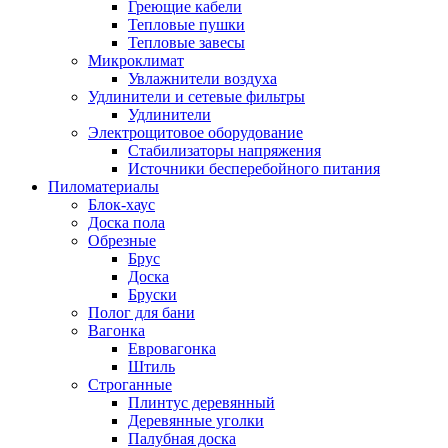
Греющие кабели
Тепловые пушки
Тепловые завесы
Микроклимат
Увлажнители воздуха
Удлинители и сетевые фильтры
Удлинители
Электрощитовое оборудование
Стабилизаторы напряжения
Источники бесперебойного питания
Пиломатериалы
Блок-хаус
Доска пола
Обрезные
Брус
Доска
Бруски
Полог для бани
Вагонка
Евровагонка
Штиль
Строганные
Плинтус деревянный
Деревянные уголки
Палубная доска