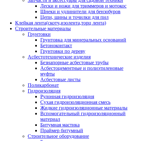
Запчасти и аксессуары для садовой техники
Лески и ножи для триммеров и мотокос
Шнеки и удлинители для бензобуров
Цепи, шины и точилки для пил
Клейкая лента(скотч,изолента,торц лента)
Строительные материалы
Грунтовки
Грунтовка для минеральных оснований
Бетоноконтакт
Грунтовки по дереву
Асбестотехнические изделия
Безнапорные асбестовые трубы
Асбестоцементные и полиэтиленовые
муфты
Асбестовые листы
Поликарбонат
Гидроизоляция
Рулонная гидроизоляция
Сухая гидроизоляционная смесь
Жидкие гидроизоляционные материалы
Вспомогательный гидроизоляционный
материал
Битумная мастика
Праймер битумный
Строительное оборудование