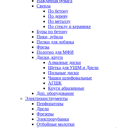
Наждачная бумага
Сверла
По бетону
По дереву
По металлу
По стеклу и керамике
Буры по бетону
Пики, зубила
Пилки для лобзика
Фрезы
Полотно для МФИ
Диски, круги
Алмазные диски
Щетка для УШМ и Дрели
Пильные диски
Чашки шлифовальные
АГШК
Круги абразивные
Доп. оборудование
Электроинструменты
Перфораторы
Дрели
Фрезеры
Электрорубанки
Отбойные молотки