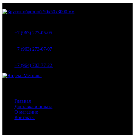
МО Домодедовский р-н Мкр. Барыбино ул. 1-Я
Вокзальная д.5А
+7 (963) 273-05-05
МО Домодедовский р-н Мкр. Барыбино ул. 1-Я
Вокзальная д.18
+7 (963) 273-07-07
МО Домодедово мкр Белые столбы ул. Щебанцево, дом
86
+7 (964) 703-77-22
Навигация
Главная
Доставка и оплата
О магазине
Контакты
Покупателям