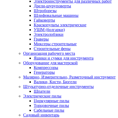
Электроинструменты для различных работ
Дрели-шуруповерты
Штроборезы
Шлифовальные машины
Гайковерты
Краскопульты электрические
УШМ (болгарки)
Электролобзики
Граверы
Миксеры строительные
Строительные фены
Организация рабочего места
Ящики и сумки для инструмента
Оборудование для мастерской
Компрессоры
Генераторы
Малярно, Измерительно, Разметочный инструмент
Валики, Кисти, Бюгели
Штукатурно-отделочные инструменты
Шпатели
Электрические пилы
Циркулярные пилы
Торцовочные пилы
Сабельные пилы
Садовый инвентарь