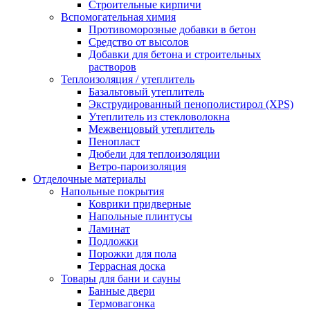
Строительные кирпичи
Вспомогательная химия
Противоморозные добавки в бетон
Средство от высолов
Добавки для бетона и строительных
растворов
Теплоизоляция / утеплитель
Базальтовый утеплитель
Экструдированный пенополистирол (XPS)
Утеплитель из стекловолокна
Межвенцовый утеплитель
Пенопласт
Дюбели для теплоизоляции
Ветро-пароизоляция
Отделочные материалы
Напольные покрытия
Коврики придверные
Напольные плинтусы
Ламинат
Подложки
Порожки для пола
Террасная доска
Товары для бани и сауны
Банные двери
Термовагонка