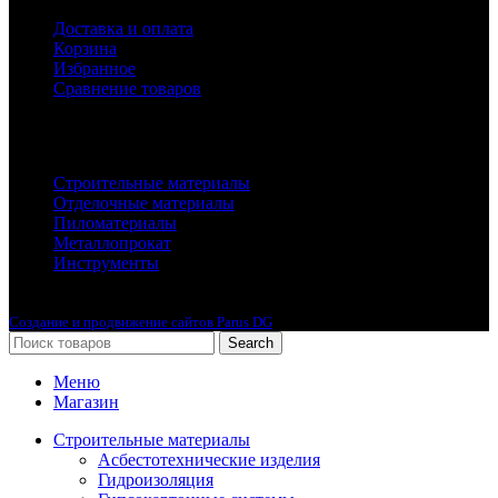
Доставка и оплата
Корзина
Избранное
Сравнение товаров
Каталог
Строительные материалы
Отделочные материалы
Пиломатериалы
Металлопрокат
Инструменты
2010-2024 © Интернет-магазин с лучшими ценами !
Создание и продвижение сайтов Parus DG
Search
Меню
Магазин
Строительные материалы
Асбестотехнические изделия
Гидроизоляция