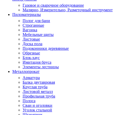
Газовое и сварочное оборудование
Малярно, Измерительно, Разметочный инструмент
Пиломатериалы
Полог для бани
Строганные
Вагонка
Мебельные щиты
Листовые
Доска пола
Подоконники деревянные
Обрезные
Блок-хаус
Имитация бруса
Элементы лестницы
Металлопрокат
Арматура
Балка двутавровая
Круглая труба
Листовой металл
Профильная труба
Полоса
Сваи и оголовки
Уголок стальной
Штакетник