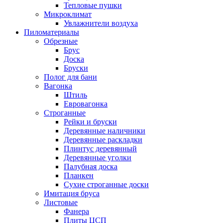
Тепловые пушки
Микроклимат
Увлажнители воздуха
Пиломатериалы
Обрезные
Брус
Доска
Бруски
Полог для бани
Вагонка
Штиль
Евровагонка
Строганные
Рейки и бруски
Деревянные наличники
Деревянные раскладки
Плинтус деревянный
Деревянные уголки
Палубная доска
Планкен
Сухие строганные доски
Имитация бруса
Листовые
Фанера
Плиты ЦСП