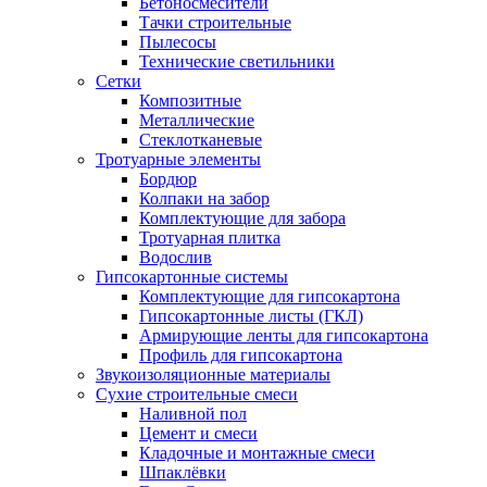
Бетоносмесители
Тачки строительные
Пылесосы
Технические светильники
Сетки
Композитные
Металлические
Стеклотканевые
Тротуарные элементы
Бордюр
Колпаки на забор
Комплектующие для забора
Тротуарная плитка
Водослив
Гипсокартонные системы
Комплектующие для гипсокартона
Гипсокартонные листы (ГКЛ)
Армирующие ленты для гипсокартона
Профиль для гипсокартона
Звукоизоляционные материалы
Сухие строительные смеси
Наливной пол
Цемент и смеси
Кладочные и монтажные смеси
Шпаклёвки