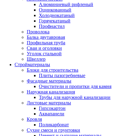
Алюминиевый рифленый
Оцинкованный
Холоднокатаный
Горячекатаный
Профнастил
Проволока
Балка двутавровая
Профильная труба
Сваи и оголовки
Уголок стальной
Швеллер
Стройматериалы
Блоки для строительства
Плиты пазогребневые
Фасадные материалы
Очистители и пропитки для камня
Наружная канализация
Трубы для наружной канализации
Листовые материалы
Гипсокартон
Аквапанели
Кровля
Поликарбонат
Сухие смеси и грунтовки
Цемент и сыпучие материалы