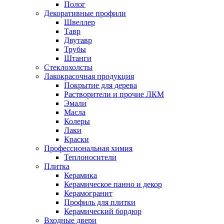
Полог
Декоративные профили
Швеллер
Тавр
Двутавр
Трубы
Штанги
Стеклохолсты
Лакокрасочная продукция
Покрытие для дерева
Растворители и прочие ЛКМ
Эмали
Масла
Колеры
Лаки
Краски
Профессиональная химия
Теплоносители
Плитка
Керамика
Керамическое панно и декор
Керамогранит
Профиль для плитки
Керамический бордюр
Входные двери