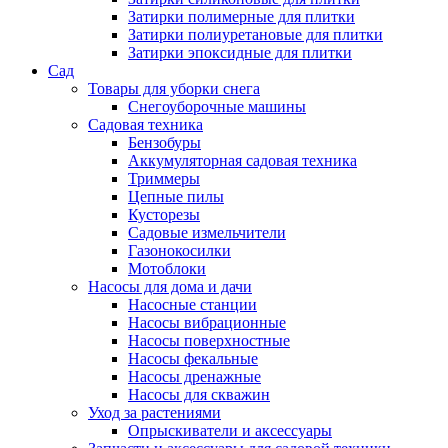
Затирки полимерные для плитки
Затирки полиуретановые для плитки
Затирки эпоксидные для плитки
Сад
Товары для уборки снега
Снегоуборочные машины
Садовая техника
Бензобуры
Аккумуляторная садовая техника
Триммеры
Цепные пилы
Кусторезы
Садовые измельчители
Газонокосилки
Мотоблоки
Насосы для дома и дачи
Насосные станции
Насосы вибрационные
Насосы поверхностные
Насосы фекальные
Насосы дренажные
Насосы для скважин
Уход за растениями
Опрыскиватели и аксессуары