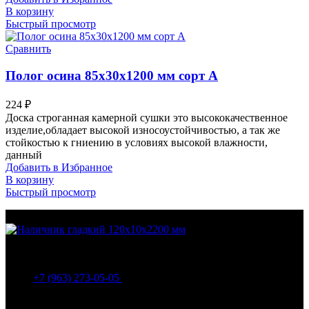
В корзину
Быстрый просмотр
Сравнить
Полог осина 85х30х1200 мм сорт А
224
₽
Доска строганная камерной сушки это высококачественное
изделие,обладает высокой износоустойчивостью, а так же
стойкостью к гниению в условиях высокой влажности,
данный
Добавить в Избранное
В корзину
Быстрый просмотр
МО Домодедовский р-н Мкр. Барыбино ул. 1-Я
Вокзальная д.5А
+7 (963) 273-05-05
МО Домодедовский р-н Мкр. Барыбино ул. 1-Я
Вокзальная д.18