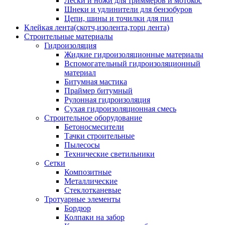
Лески и ножи для триммеров и мотокос
Шнеки и удлинители для бензобуров
Цепи, шины и точилки для пил
Клейкая лента(скотч,изолента,торц лента)
Строительные материалы
Гидроизоляция
Жидкие гидроизоляционные материалы
Вспомогательный гидроизоляционный
материал
Битумная мастика
Праймер битумный
Рулонная гидроизоляция
Сухая гидроизоляционная смесь
Строительное оборудование
Бетоносмесители
Тачки строительные
Пылесосы
Технические светильники
Сетки
Композитные
Металлические
Стеклотканевые
Тротуарные элементы
Бордюр
Колпаки на забор