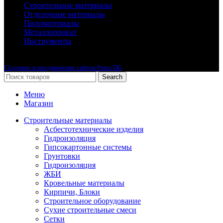
Строительные материалы
Отделочные материалы
Пиломатериалы
Металлопрокат
Инструменты
2010-2024 © Интернет-магазин с лучшими ценами !
Создание и продвижение сайтов Parus DG
Search
Меню
Магазин
Строительные материалы
Асбестотехнические изделия
Гидроизоляция
Гипсокартонные системы
Грунтовки
Гидроизоляция
ЖБИ
Кровельные материалы
Кирпичи, Блоки
Строительное оборудование
Сухие строительные смеси
Сетки