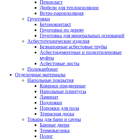
Пенопласт
Дюбели для теплоизоляции
Ветро-пароизоляция
Грунтовки
Бетоноконтакт
Грунтовки по дереву
Грунтовка для минеральных оснований
Асбестотехнические изделия
Безнапорные асбестовые трубы
Асбестоцементные и полиэтиленовые
муфты
Асбестовые листы
Поликарбонат
Отделочные материалы
Напольные покрытия
Коврики придверные
Напольные плинтусы
Ламинат
Подложки
Порожки для пола
Террасная доска
Товары для бани и сауны
Банные двери
Термовагонка
Полог