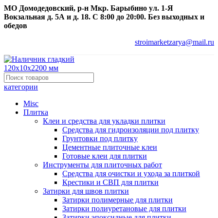
МО Домодедовский, р-н Мкр. Барыбино ул. 1-Я
Вокзальная д. 5А и д. 18. С 8:00 до 20:00. Без выходных и
обедов
stroimarketzarya@mail.ru
категории
Misc
Плитка
Клеи и средства для укладки плитки
Средства для гидроизоляции под плитку
Грунтовки под плитку
Цементные плиточные клеи
Готовые клеи для плитки
Инструменты для плиточных работ
Средства для очистки и ухода за плиткой
Крестики и СВП для плитки
Затирки для швов плитки
Затирки полимерные для плитки
Затирки полиуретановые для плитки
Затирки эпоксидные для плитки