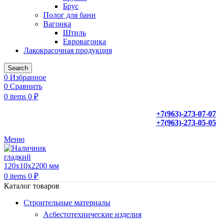
Брус
Полог для бани
Вагонка
Штиль
Евровагонка
Лакокрасочная продукция
Search
0
Избранное
0
Сравнить
0
items
0
₽
+7(963)-273-07-07
+7(963)-273-05-05
Меню
0
items
0
₽
Каталог товаров
Строительные материалы
Асбестотехнические изделия