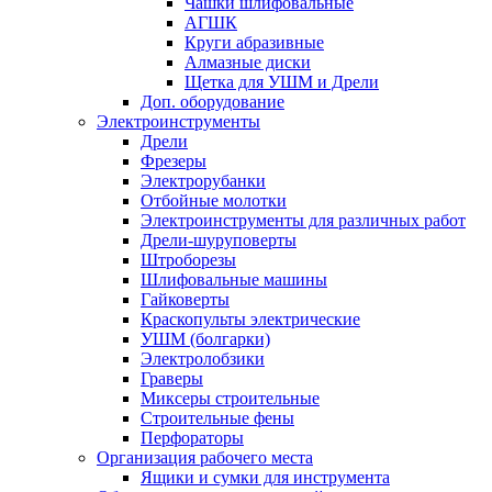
Чашки шлифовальные
АГШК
Круги абразивные
Алмазные диски
Щетка для УШМ и Дрели
Доп. оборудование
Электроинструменты
Дрели
Фрезеры
Электрорубанки
Отбойные молотки
Электроинструменты для различных работ
Дрели-шуруповерты
Штроборезы
Шлифовальные машины
Гайковерты
Краскопульты электрические
УШМ (болгарки)
Электролобзики
Граверы
Миксеры строительные
Строительные фены
Перфораторы
Организация рабочего места
Ящики и сумки для инструмента