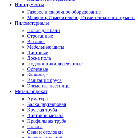
Инструменты
Газовое и сварочное оборудование
Малярно, Измерительно, Разметочный инструмент
Пиломатериалы
Полог для бани
Строганные
Вагонка
Мебельные щиты
Листовые
Доска пола
Подоконники деревянные
Обрезные
Блок-хаус
Имитация бруса
Элементы лестницы
Металлопрокат
Арматура
Балка двутавровая
Круглая труба
Листовой металл
Профильная труба
Полоса
Сваи и оголовки
Уголок стальной