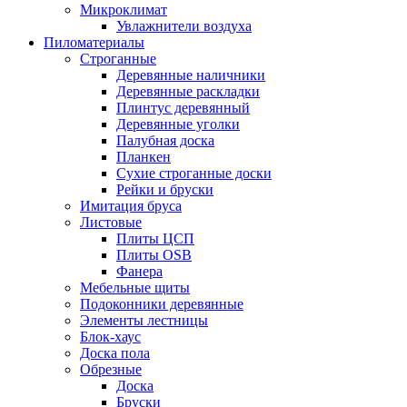
Микроклимат
Увлажнители воздуха
Пиломатериалы
Строганные
Деревянные наличники
Деревянные раскладки
Плинтус деревянный
Деревянные уголки
Палубная доска
Планкен
Сухие строганные доски
Рейки и бруски
Имитация бруса
Листовые
Плиты ЦСП
Плиты OSB
Фанера
Мебельные щиты
Подоконники деревянные
Элементы лестницы
Блок-хаус
Доска пола
Обрезные
Доска
Бруски