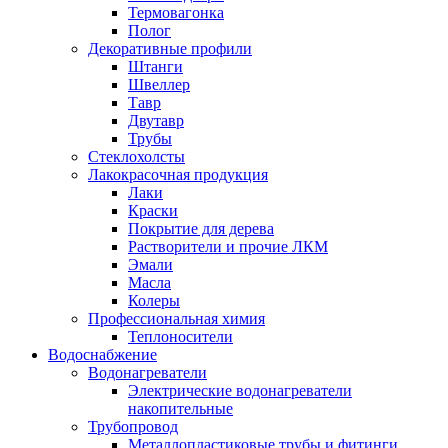
Термовагонка
Полог
Декоративные профили
Штанги
Швеллер
Тавр
Двутавр
Трубы
Стеклохолсты
Лакокрасочная продукция
Лаки
Краски
Покрытие для дерева
Растворители и прочие ЛКМ
Эмали
Масла
Колеры
Профессиональная химия
Теплоносители
Водоснабжение
Водонагреватели
Электрические водонагреватели
накопительные
Трубопровод
Металлопластиковые трубы и фитинги