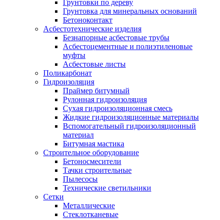
Грунтовки по дереву
Грунтовка для минеральных оснований
Бетоноконтакт
Асбестотехнические изделия
Безнапорные асбестовые трубы
Асбестоцементные и полиэтиленовые
муфты
Асбестовые листы
Поликарбонат
Гидроизоляция
Праймер битумный
Рулонная гидроизоляция
Сухая гидроизоляционная смесь
Жидкие гидроизоляционные материалы
Вспомогательный гидроизоляционный
материал
Битумная мастика
Строительное оборудование
Бетоносмесители
Тачки строительные
Пылесосы
Технические светильники
Сетки
Металлические
Стеклотканевые