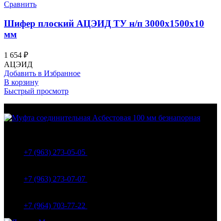
Сравнить
Шифер плоский АЦЭИД ТУ н/п 3000х1500х10
мм
1 654
₽
АЦЭИД
Добавить в Избранное
В корзину
Быстрый просмотр
МО Домодедовский р-н Мкр. Барыбино ул. 1-Я
Вокзальная д.5А
+7 (963) 273-05-05
МО Домодедовский р-н Мкр. Барыбино ул. 1-Я
Вокзальная д.18
+7 (963) 273-07-07
МО Домодедово мкр Белые столбы ул. Щебанцево, дом
86
+7 (964) 703-77-22