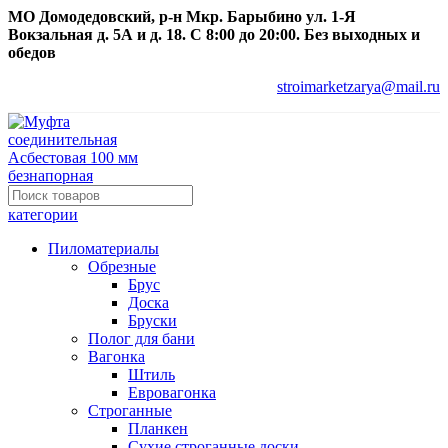
МО Домодедовский, р-н Мкр. Барыбино ул. 1-Я
Вокзальная д. 5А и д. 18. С 8:00 до 20:00. Без выходных и
обедов
stroimarketzarya@mail.ru
категории
Пиломатериалы
Обрезные
Брус
Доска
Бруски
Полог для бани
Вагонка
Штиль
Евровагонка
Строганные
Планкен
Сухие строганные доски