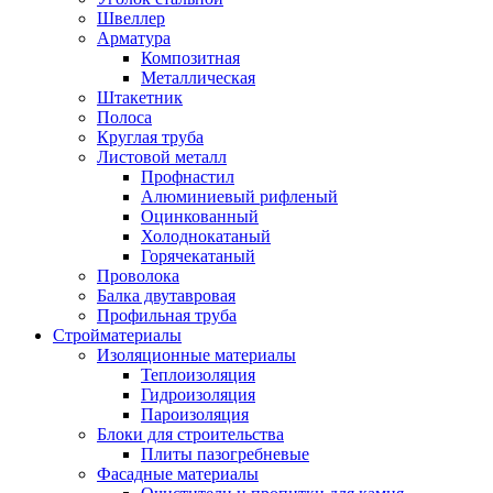
Швеллер
Арматура
Композитная
Металлическая
Штакетник
Полоса
Круглая труба
Листовой металл
Профнастил
Алюминиевый рифленый
Оцинкованный
Холоднокатаный
Горячекатаный
Проволока
Балка двутавровая
Профильная труба
Стройматериалы
Изоляционные материалы
Теплоизоляция
Гидроизоляция
Пароизоляция
Блоки для строительства
Плиты пазогребневые
Фасадные материалы