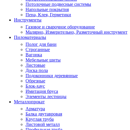
Потолочные подвесные системы
Напольные покрытия
Пена, Клея, Герметики
Инструменты
Газовое и сварочное оборудование
Малярно, Измерительно, Разметочный инструмент
Пиломатериалы
Полог для бани
Строганные
Вагонка
Мебельные щиты
Листовые
Доска пола
Подоконники деревянные
Обрезные
Блок-хаус
Имитация бруса
Элементы лестницы
Металлопрокат
Арматура
Балка двутавровая
Круглая труба
Листовой металл
Профильная труба