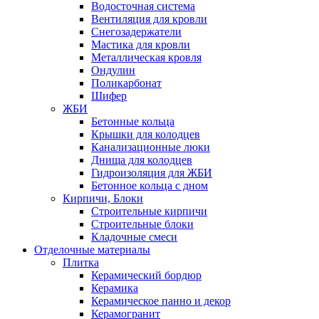
Водосточная система
Вентиляция для кровли
Снегозадержатели
Мастика для кровли
Металлическая кровля
Ондулин
Поликарбонат
Шифер
ЖБИ
Бетонные кольца
Крышки для колодцев
Канализационные люки
Днища для колодцев
Гидроизоляция для ЖБИ
Бетонное кольца с дном
Кирпичи, Блоки
Строительные кирпичи
Строительные блоки
Кладочные смеси
Отделочные материалы
Плитка
Керамический бордюр
Керамика
Керамическое панно и декор
Керамогранит