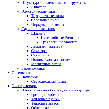
Штукатурно-отделочные инструменты
Шпатели
Электрические пилы
Торцовочные пилы
Сабельные пилы
Циркулярные пилы
Садовый инвентарь
Шланги
Пятислойные Premium
Трехслойные Standart
Леска для тримера
Секаторы
Сучкорезы
Полив, Уход за газоном
Москитные сетки
Заклепочники
Освещение
Лампочки
Светодиодные лампы
Электротовары
Электрический обогрев дома и квартиры
Греющие кабели
Тепловые пушки
Тепловые завесы
Обогреватели