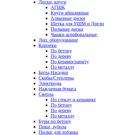
Диски, круги
АГШК
Круги абразивные
Алмазные диски
Щетка для УШМ и Дрели
Пильные диски
Чашки шлифовальные
Доп. оборудование
Коронки
По бетону
По дереву
По керамограниту
По металлу
Биты,Насадки
Скобы/Степлеры
Электроды
Наждачная бумага
Сверла
По стеклу и керамике
По бетону
По дереву
По металлу
Буры по бетону
Пики, зубила
Пилки для лобзика