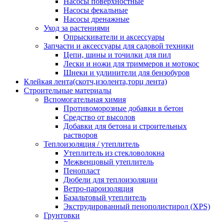
Насосы поверхностные
Насосы фекальные
Насосы дренажные
Уход за растениями
Опрыскиватели и аксессуары
Запчасти и аксессуары для садовой техники
Цепи, шины и точилки для пил
Лески и ножи для триммеров и мотокос
Шнеки и удлинители для бензобуров
Клейкая лента(скотч,изолента,торц лента)
Строительные материалы
Вспомогательная химия
Противоморозные добавки в бетон
Средство от высолов
Добавки для бетона и строительных
растворов
Теплоизоляция / утеплитель
Утеплитель из стекловолокна
Межвенцовый утеплитель
Пенопласт
Дюбели для теплоизоляции
Ветро-пароизоляция
Базальтовый утеплитель
Экструдированный пенополистирол (XPS)
Грунтовки