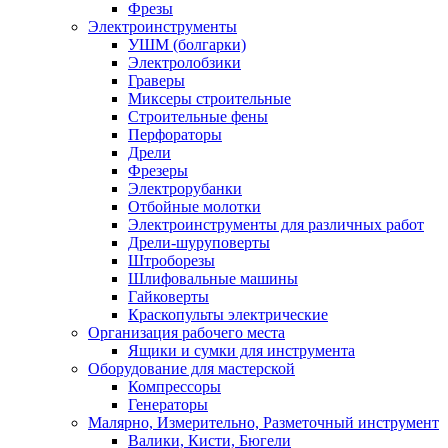
Фрезы
Электроинструменты
УШМ (болгарки)
Электролобзики
Граверы
Миксеры строительные
Строительные фены
Перфораторы
Дрели
Фрезеры
Электрорубанки
Отбойные молотки
Электроинструменты для различных работ
Дрели-шуруповерты
Штроборезы
Шлифовальные машины
Гайковерты
Краскопульты электрические
Организация рабочего места
Ящики и сумки для инструмента
Оборудование для мастерской
Компрессоры
Генераторы
Малярно, Измерительно, Разметочный инструмент
Валики, Кисти, Бюгели