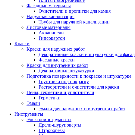
Плиты пазогребневые
Фасадные материалы
Очистители и пропитки для камня
Наружная канализация
Трубы для наружной канализации
Листовые материалы
Аквапанели
Гипсокартон
Краски
Краски для наружных работ
Декоративные краски и штукатурки для фаса
Фасадные краски
Краски для внутренних работ
Декоративные штукатурки
Подготовка поверхности к покраске и штукатурке
Грунтовка под покраску
Растворители и очистители для краски
Пены, герметики и уплотнители
Герметики
Эмали
Эмали для наружных и внутренних работ
Инструменты
Электроинструменты
Дрели-шуруповерты
Штроборезы