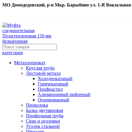
МО Домодедовский, р-н Мкр. Барыбино ул. 1-Я Вокзальная д. 
категории
Металлопрокат
Круглая труба
Листовой металл
Холоднокатаный
Горячекатаный
Профнастил
Алюминиевый рифленый
Оцинкованный
Проволока
Балка двутавровая
Профильная труба
Сваи и оголовки
Уголок стальной
Швеллер