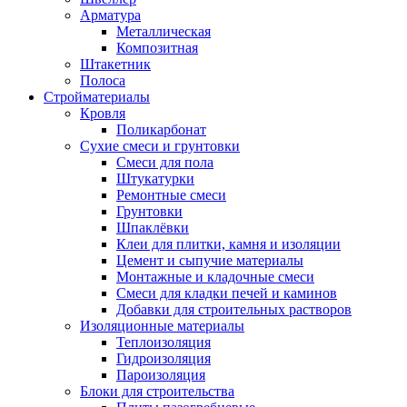
Арматура
Металлическая
Композитная
Штакетник
Полоса
Стройматериалы
Кровля
Поликарбонат
Сухие смеси и грунтовки
Смеси для пола
Штукатурки
Ремонтные смеси
Грунтовки
Шпаклёвки
Клеи для плитки, камня и изоляции
Цемент и сыпучие материалы
Монтажные и кладочные смеси
Смеси для кладки печей и каминов
Добавки для строительных растворов
Изоляционные материалы
Теплоизоляция
Гидроизоляция
Пароизоляция
Блоки для строительства