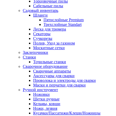
Торцовочные пилы
Сабельные пилы
Садовый инвентарь
Шланги
Пятислойные Premium
Трехслойные Standart
Леска для тримера
Секаторы
Сучкорезы
Полив, Уход за газоном
Москитные сетки
Заклепочники
Станки
Точильные станки
Сварочное оборудование
Сварочные аппараты
Аксессуары для сварки
Проволока и электроды для сварки
Маски и перчатки для сварки
Ручной инструмент
Ножовки
Щетки ручные
Кельмы, ковши
Ножи, лезвия
Кусачки/Пассатижи/Клещи/Ножницы