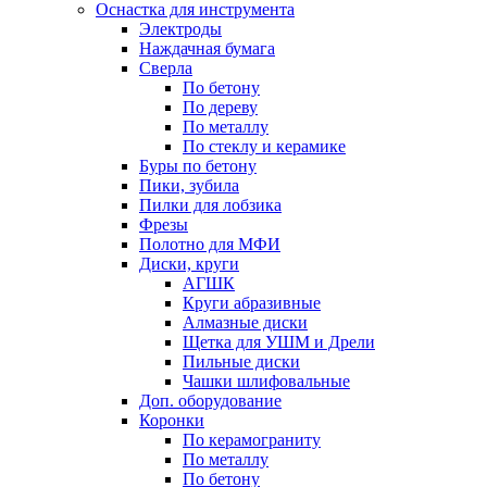
Оснастка для инструмента
Электроды
Наждачная бумага
Сверла
По бетону
По дереву
По металлу
По стеклу и керамике
Буры по бетону
Пики, зубила
Пилки для лобзика
Фрезы
Полотно для МФИ
Диски, круги
АГШК
Круги абразивные
Алмазные диски
Щетка для УШМ и Дрели
Пильные диски
Чашки шлифовальные
Доп. оборудование
Коронки
По керамограниту
По металлу
По бетону