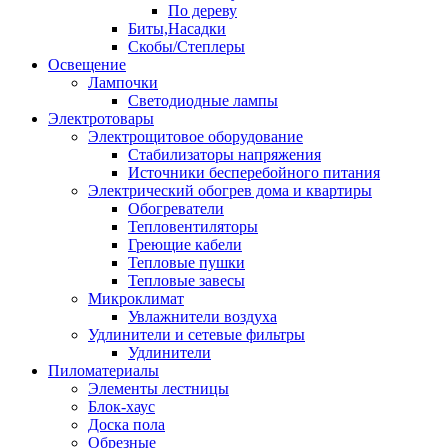
По дереву
Биты,Насадки
Скобы/Степлеры
Освещение
Лампочки
Светодиодные лампы
Электротовары
Электрощитовое оборудование
Стабилизаторы напряжения
Источники бесперебойного питания
Электрический обогрев дома и квартиры
Обогреватели
Тепловентиляторы
Греющие кабели
Тепловые пушки
Тепловые завесы
Микроклимат
Увлажнители воздуха
Удлинители и сетевые фильтры
Удлинители
Пиломатериалы
Элементы лестницы
Блок-хаус
Доска пола
Обрезные