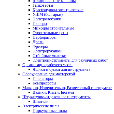
Шлифовальные машины
Гайковерты
Краскопульты электрические
УШМ (болгарки)
Электролобзики
Граверы
Миксеры строительные
Строительные фены
Перфораторы
Дрели
Фрезеры
Электрорубанки
Отбойные молотки
Электроинструменты для различных работ
Организация рабочего места
Ящики и сумки для инструмента
Оборудование для мастерской
Генераторы
Компрессоры
Малярно, Измерительно, Разметочный инструмент
Валики, Кисти, Бюгели
Штукатурно-отделочные инструменты
Шпатели
Электрические пилы
Циркулярные пилы