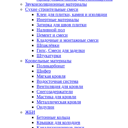
Звукоизоляционные материалы
Сухие строительные смеси
Клеи для плитки, камня и изоляции
Инертные материалы
Затирка для швов плитки
Наливной пол
Цемент и смеси
Кладочные и монтажные смеси
Шпаклёвки
Гипс, Смеси для заделки
Штукатурки
Кровельные материалы
Поликарбонат
Шифер
Мягкая кровля
Водосточная система
Вентиляция для кровли
Снегозадержатели
Мастика для кровли
Металлическая кровля
Ондулин
ЖБИ
Бетонные кольца
Крышки для колодцев
Канализационные люки