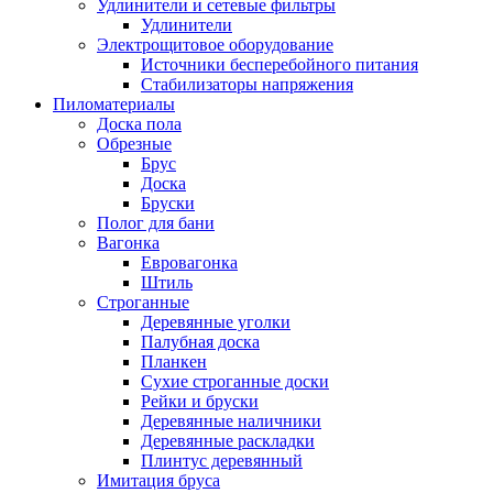
Удлинители и сетевые фильтры
Удлинители
Электрощитовое оборудование
Источники бесперебойного питания
Стабилизаторы напряжения
Пиломатериалы
Доска пола
Обрезные
Брус
Доска
Бруски
Полог для бани
Вагонка
Евровагонка
Штиль
Строганные
Деревянные уголки
Палубная доска
Планкен
Сухие строганные доски
Рейки и бруски
Деревянные наличники
Деревянные раскладки
Плинтус деревянный
Имитация бруса