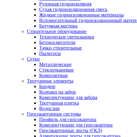
Рулонная гидроизоляция
Сухая гидроизоляционная смесь
Жидкие гидроизоляционные материалы
Вспомогательный гидроизоляционный матер
Битумная мастика
Строительное оборудование
Технические светильники
Бетоносмесители
Тачки строительные
Пылесосы
Сетки
Металлические
Стеклотканевые
Композитные
Тротуарные элементы
Бордюр
Колпаки на забор
Комплектующие для забора
Тротуарная плитка
Водослив
Гипсокартонные системы
Профиль для гипсокартона
Комплектующие для гипсокартона
Гипсокартонные листы (ГКЛ)
Армирующие ленты для гипсокартона