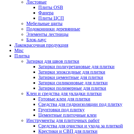
Листовые
Плиты OSB
Фанера
Плиты ЦСП
Мебельные щиты
Подоконники деревянные
Элементы лестницы
Блок-хаус
Лакокрасочная продукция
Misc
Плитка
Затирки для швов плитки
Затирки полиуретановые для плитки
Затирки эпоксидные для плитки
Затирки цементные для плитки
Затирки силиконовые для плитки
Затирки полимерные для плитки
Клеи и средства для укладки плитки
Готовые клеи для плитки
Средства для гидроизоляции под плитку
Грунтовки под плитку
Цементные плиточные клеи
Инструменты для плиточных работ
Средства для очистки и ухода за плиткой
Крестики и СВП для плитки