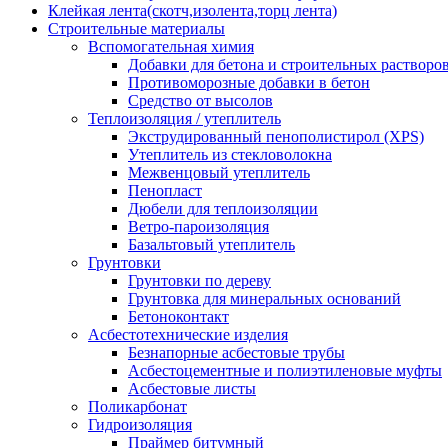
Клейкая лента(скотч,изолента,торц лента)
Строительные материалы
Вспомогательная химия
Добавки для бетона и строительных растворо
Противоморозные добавки в бетон
Средство от высолов
Теплоизоляция / утеплитель
Экструдированный пенополистирол (XPS)
Утеплитель из стекловолокна
Межвенцовый утеплитель
Пенопласт
Дюбели для теплоизоляции
Ветро-пароизоляция
Базальтовый утеплитель
Грунтовки
Грунтовки по дереву
Грунтовка для минеральных оснований
Бетоноконтакт
Асбестотехнические изделия
Безнапорные асбестовые трубы
Асбестоцементные и полиэтиленовые муфты
Асбестовые листы
Поликарбонат
Гидроизоляция
Праймер битумный