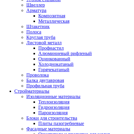
Швеллер
Арматура
Композитная
Металлическая
Штакетник
Полоса
Круглая труба
Листовой металл
Профнастил
Алюминиевый рифленый
Оцинкованный
Холоднокатаный
Горячекатаный
Проволока
Балка двутавровая
Профильная труба
Стройматериалы
Изоляционные материалы
Теплоизоляция
Гидроизоляция
Пароизоляция
Блоки для строительства
Плиты пазогребневые
Фасадные материалы