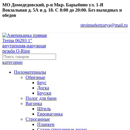
МО Домодедовский, р-н Мкр. Барыбино ул. 1-Я
Вокзальная д. 5А и д. 18. С 8:00 до 20:00. Без выходных и
обедов
stroimarketzarya@mail.ru
категории
Пиломатериалы
Обрезные
Брус
Доска
Бруски
Полог для бани
Вагонка
Штиль
Евровагонка
Строганные
Планкен
Сухие строганные доски