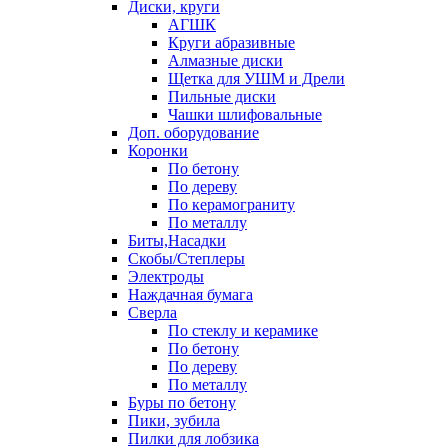
Диски, круги
АГШК
Круги абразивные
Алмазные диски
Щетка для УШМ и Дрели
Пильные диски
Чашки шлифовальные
Доп. оборудование
Коронки
По бетону
По дереву
По керамограниту
По металлу
Биты,Насадки
Скобы/Степлеры
Электроды
Наждачная бумага
Сверла
По стеклу и керамике
По бетону
По дереву
По металлу
Буры по бетону
Пики, зубила
Пилки для лобзика