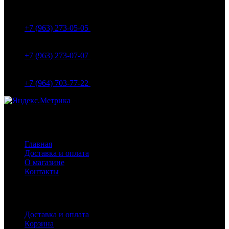
МО Домодедовский р-н Мкр. Барыбино ул. 1-Я
Вокзальная д.5А
+7 (963) 273-05-05
МО Домодедовский р-н Мкр. Барыбино ул. 1-Я
Вокзальная д.18
+7 (963) 273-07-07
МО Домодедово мкр Белые столбы ул. Щебанцево, дом
86
+7 (964) 703-77-22
Навигация
Главная
Доставка и оплата
О магазине
Контакты
Покупателям
Доставка и оплата
Корзина