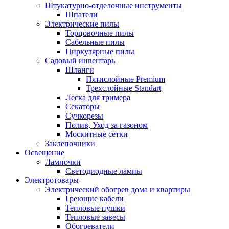
Штукатурно-отделочные инструменты
Шпатели
Электрические пилы
Торцовочные пилы
Сабельные пилы
Циркулярные пилы
Садовый инвентарь
Шланги
Пятислойные Premium
Трехслойные Standart
Леска для тримера
Секаторы
Сучкорезы
Полив, Уход за газоном
Москитные сетки
Заклепочники
Освещение
Лампочки
Светодиодные лампы
Электротовары
Электрический обогрев дома и квартиры
Греющие кабели
Тепловые пушки
Тепловые завесы
Обогреватели