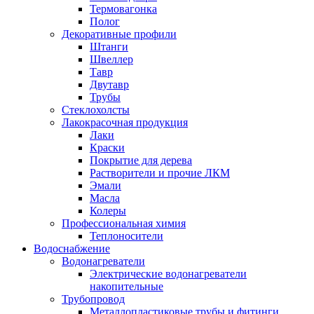
Термовагонка
Полог
Декоративные профили
Штанги
Швеллер
Тавр
Двутавр
Трубы
Стеклохолсты
Лакокрасочная продукция
Лаки
Краски
Покрытие для дерева
Растворители и прочие ЛКМ
Эмали
Масла
Колеры
Профессиональная химия
Теплоносители
Водоснабжение
Водонагреватели
Электрические водонагреватели
накопительные
Трубопровод
Металлопластиковые трубы и фитинги