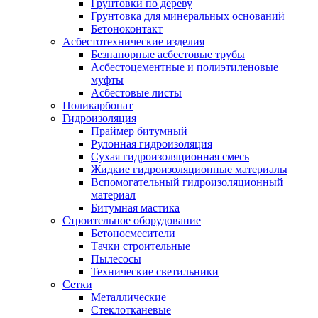
Грунтовки по дереву
Грунтовка для минеральных оснований
Бетоноконтакт
Асбестотехнические изделия
Безнапорные асбестовые трубы
Асбестоцементные и полиэтиленовые
муфты
Асбестовые листы
Поликарбонат
Гидроизоляция
Праймер битумный
Рулонная гидроизоляция
Сухая гидроизоляционная смесь
Жидкие гидроизоляционные материалы
Вспомогательный гидроизоляционный
материал
Битумная мастика
Строительное оборудование
Бетоносмесители
Тачки строительные
Пылесосы
Технические светильники
Сетки
Металлические
Стеклотканевые