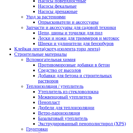
Насосы поверхностные
Насосы фекальные
Насосы дренажные
Уход за растениями
Опрыскиватели и аксессуары
Запчасти и аксессуары для садовой техники
Цепи, шины и точилки для пил
Лески и ножи для триммеров и мотокос
Шнеки и удлинители для бензобуров
Клейкая лента(скотч,изолента,торц лента)
Строительные материалы
Вспомогательная химия
Противоморозные добавки в бетон
Средство от высолов
Добавки для бетона и строительных
растворов
Теплоизоляция / утеплитель
Утеплитель из стекловолокна
Межвенцовый утеплитель
Пенопласт
Дюбели для теплоизоляции
Ветро-пароизоляция
Базальтовый утеплитель
Экструдированный пенополистирол (XPS)
Грунтовки