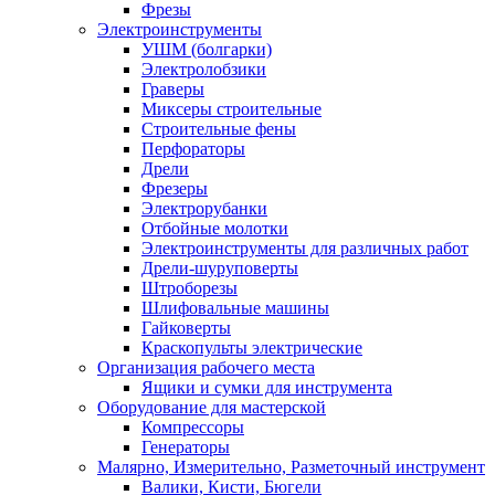
Фрезы
Электроинструменты
УШМ (болгарки)
Электролобзики
Граверы
Миксеры строительные
Строительные фены
Перфораторы
Дрели
Фрезеры
Электрорубанки
Отбойные молотки
Электроинструменты для различных работ
Дрели-шуруповерты
Штроборезы
Шлифовальные машины
Гайковерты
Краскопульты электрические
Организация рабочего места
Ящики и сумки для инструмента
Оборудование для мастерской
Компрессоры
Генераторы
Малярно, Измерительно, Разметочный инструмент
Валики, Кисти, Бюгели