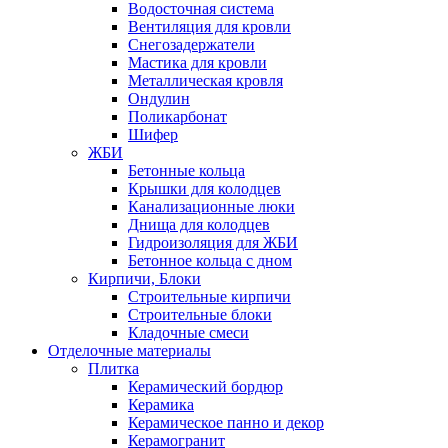
Водосточная система
Вентиляция для кровли
Снегозадержатели
Мастика для кровли
Металлическая кровля
Ондулин
Поликарбонат
Шифер
ЖБИ
Бетонные кольца
Крышки для колодцев
Канализационные люки
Днища для колодцев
Гидроизоляция для ЖБИ
Бетонное кольца с дном
Кирпичи, Блоки
Строительные кирпичи
Строительные блоки
Кладочные смеси
Отделочные материалы
Плитка
Керамический бордюр
Керамика
Керамическое панно и декор
Керамогранит