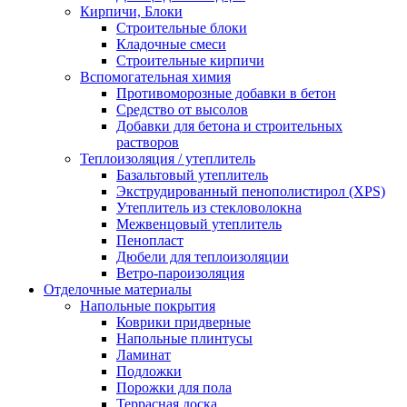
Кирпичи, Блоки
Строительные блоки
Кладочные смеси
Строительные кирпичи
Вспомогательная химия
Противоморозные добавки в бетон
Средство от высолов
Добавки для бетона и строительных
растворов
Теплоизоляция / утеплитель
Базальтовый утеплитель
Экструдированный пенополистирол (XPS)
Утеплитель из стекловолокна
Межвенцовый утеплитель
Пенопласт
Дюбели для теплоизоляции
Ветро-пароизоляция
Отделочные материалы
Напольные покрытия
Коврики придверные
Напольные плинтусы
Ламинат
Подложки
Порожки для пола
Террасная доска