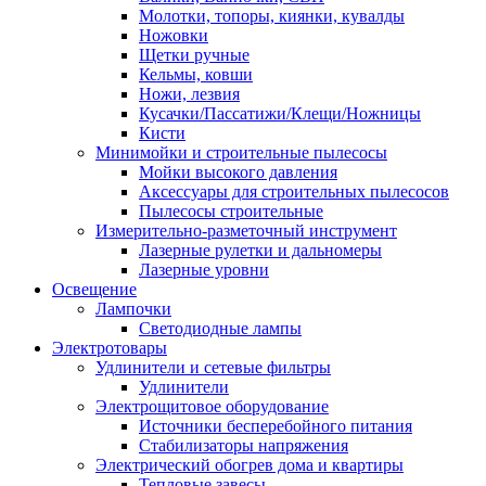
Молотки, топоры, киянки, кувалды
Ножовки
Щетки ручные
Кельмы, ковши
Ножи, лезвия
Кусачки/Пассатижи/Клещи/Ножницы
Кисти
Минимойки и строительные пылесосы
Мойки высокого давления
Аксессуары для строительных пылесосов
Пылесосы строительные
Измерительно-разметочный инструмент
Лазерные рулетки и дальномеры
Лазерные уровни
Освещение
Лампочки
Светодиодные лампы
Электротовары
Удлинители и сетевые фильтры
Удлинители
Электрощитовое оборудование
Источники бесперебойного питания
Стабилизаторы напряжения
Электрический обогрев дома и квартиры
Тепловые завесы