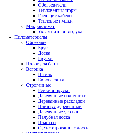
Обогреватели
Тепловентиляторы
Греющие кабели
Тепловые пушки
Микроклимат
Увлажнители воздуха
Пиломатериалы
Обрезные
Брус
Доска
Бруски
Полог для бани
Вагонка
Штиль
Евровагонка
Строганные
Рейки и бруски
Деревянные наличники
Деревянные раскладки
Плинтус деревянный
Деревянные уголки
Палубная доска
Планкен
Сухие строганные доски