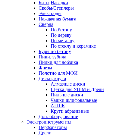
Биты,Насадки
Скобы/Степлеры
Электроды
Наждачная бумага
Сверла
По бетону
По дереву
По металлу
По стеклу и керамике
Буры по бетону
Пики, зубила
Пилки для лобзика
Фрезы
Полотно для МФИ
Диски, круги
Алмазные диски
Щетка для УШМ и Дрели
Пильные диски
Чашки шлифовальные
АГШК
Круги абразивные
Доп. оборудование
Электроинструменты
Перфораторы
Дрели