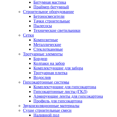
Битумная мастика
Праймер битумный
Строительное оборудование
Бетоносмесители
Тачки строительные
Пылесосы
Технические светильники
Сетки
Композитные
Металлические
Стеклотканевые
Тротуарные элементы
Бордюр
Колпаки на забор
Комплектующие для забора
Тротуарная плитка
Водослив
Гипсокартонные системы
Комплектующие для гипсокартона
Гипсокартонные листы (ГКЛ)
Армирующие ленты для гипсокартона
Профиль для гипсокартона
Звукоизоляционные материалы
Сухие строительные смеси
Наливной пол