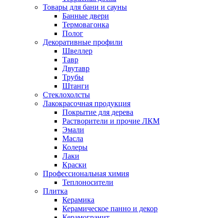
Товары для бани и сауны
Банные двери
Термовагонка
Полог
Декоративные профили
Швеллер
Тавр
Двутавр
Трубы
Штанги
Стеклохолсты
Лакокрасочная продукция
Покрытие для дерева
Растворители и прочие ЛКМ
Эмали
Масла
Колеры
Лаки
Краски
Профессиональная химия
Теплоносители
Плитка
Керамика
Керамическое панно и декор
Керамогранит