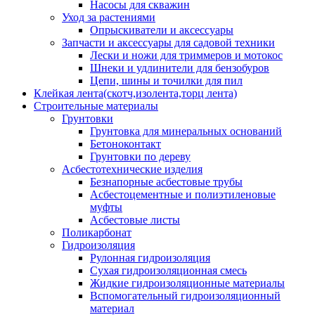
Насосы для скважин
Уход за растениями
Опрыскиватели и аксессуары
Запчасти и аксессуары для садовой техники
Лески и ножи для триммеров и мотокос
Шнеки и удлинители для бензобуров
Цепи, шины и точилки для пил
Клейкая лента(скотч,изолента,торц лента)
Строительные материалы
Грунтовки
Грунтовка для минеральных оснований
Бетоноконтакт
Грунтовки по дереву
Асбестотехнические изделия
Безнапорные асбестовые трубы
Асбестоцементные и полиэтиленовые
муфты
Асбестовые листы
Поликарбонат
Гидроизоляция
Рулонная гидроизоляция
Сухая гидроизоляционная смесь
Жидкие гидроизоляционные материалы
Вспомогательный гидроизоляционный
материал