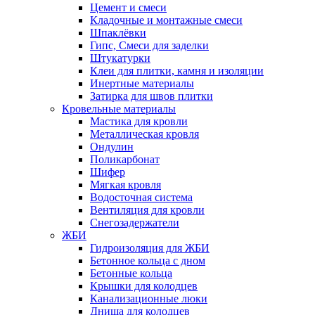
Цемент и смеси
Кладочные и монтажные смеси
Шпаклёвки
Гипс, Смеси для заделки
Штукатурки
Клеи для плитки, камня и изоляции
Инертные материалы
Затирка для швов плитки
Кровельные материалы
Мастика для кровли
Металлическая кровля
Ондулин
Поликарбонат
Шифер
Мягкая кровля
Водосточная система
Вентиляция для кровли
Снегозадержатели
ЖБИ
Гидроизоляция для ЖБИ
Бетонное кольца с дном
Бетонные кольца
Крышки для колодцев
Канализационные люки
Днища для колодцев