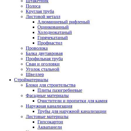
Штакетник
Полоса
Круглая труба
Листовой металл
Алюминиевый рифленый
Оцинкованный
Холоднокатаный
Горячекатаный
Профнастил
Проволока
Балка двутавровая
Профильная труба
Сваи и оголовки
Уголок стальной
Швеллер
Стройматериалы
Блоки для строительства
Плиты пазогребневые
Фасадные материалы
Очистители и пропитки для камня
Наружная канализация
Трубы для наружной канализации
Листовые материалы
Гипсокартон
Аквапанели