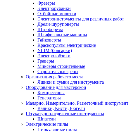
Фрезеры
Электрорубанки
Отбойные молотки
Электроинструменты для различных работ
Дрели-шуруповерты
Штроборезы
Шлифовальные машины
Гайковерты
Краскопульты электрические
УШМ (болгарки)
Электролобзики
Граверы
Миксеры строительные
Строительные фены
Организация рабочего места
Ящики и сумки для инструмента
Оборудование для мастерской
Компрессоры
Генераторы
Малярно, Измерительно, Разметочный инструмент
Валики, Кисти, Бюгели
Штукатурно-отделочные инструменты
Шпатели
Электрические пилы
Циркулярные пилы