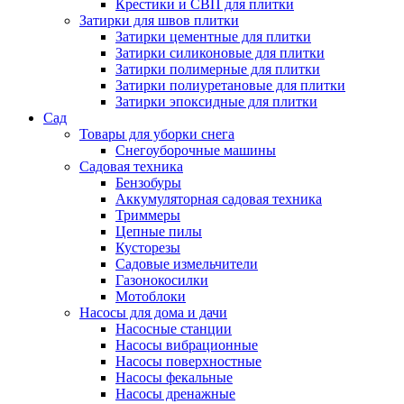
Крестики и СВП для плитки
Затирки для швов плитки
Затирки цементные для плитки
Затирки силиконовые для плитки
Затирки полимерные для плитки
Затирки полиуретановые для плитки
Затирки эпоксидные для плитки
Сад
Товары для уборки снега
Снегоуборочные машины
Садовая техника
Бензобуры
Аккумуляторная садовая техника
Триммеры
Цепные пилы
Кусторезы
Садовые измельчители
Газонокосилки
Мотоблоки
Насосы для дома и дачи
Насосные станции
Насосы вибрационные
Насосы поверхностные
Насосы фекальные
Насосы дренажные